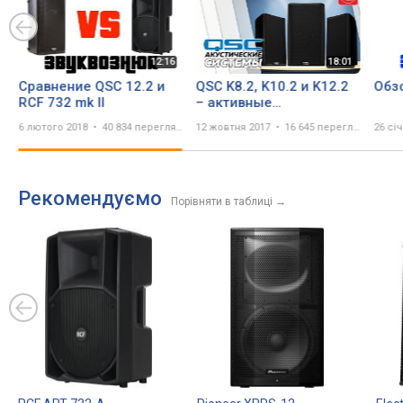
Сравнение QSC 12.2 и
QSC K8.2, K10.2 и K12.2
Обзо
RCF 732 mk II
– активные
акустические системы
6 лютого 2018
40 834 перегляда
12 жовтня 2017
16 645 переглядів
26 сі
новой линейки K.2
Series
Рекомендуємо
Порівняти в таблиці
→