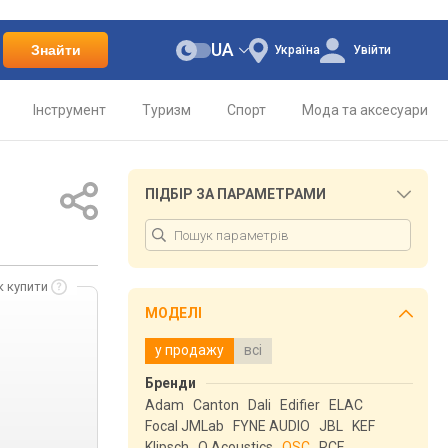
UA
Знайти
Україна
Увійти
Інструмент
Туризм
Спорт
Мода та аксесуари
ПІДБІР ЗА ПАРАМЕТРАМИ
к купити
МОДЕЛІ
у продажу
всі
Бренди
Adam
Canton
Dali
Edifier
ELAC
Focal JMLab
FYNE AUDIO
JBL
KEF
Klipsch
Q Acoustics
QSC
RCF