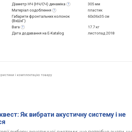
Діаметр НЧ (НЧ/СЧ)
динаміка
305 мм
Матеріал
оздоблення
пластик
Габарити фронтальних колонок
60x36x35 см
(ВхШхГ)
Вага
17.7 кг
Дата додавання на E-Katalog
листопад 2018
ристики і комплектацію товару
квест: Як вибрати акустичну систему і не
ся
ерії вибору акустичної системи: що потрібно знати, щ