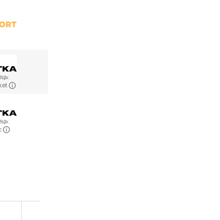
ць:
ket
ць:
c