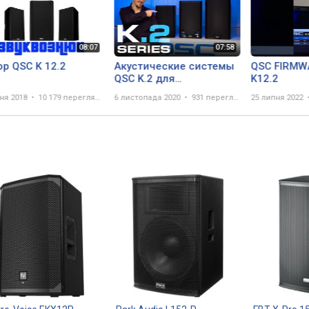
р QSC K 12.2
Акустические системы
QSC FIRMW
QSC K.2 для
K12.2
инсталляций
чня 2018
10 179 переглядів
6 листопада 2020
931 перегляд
25 липня 2022