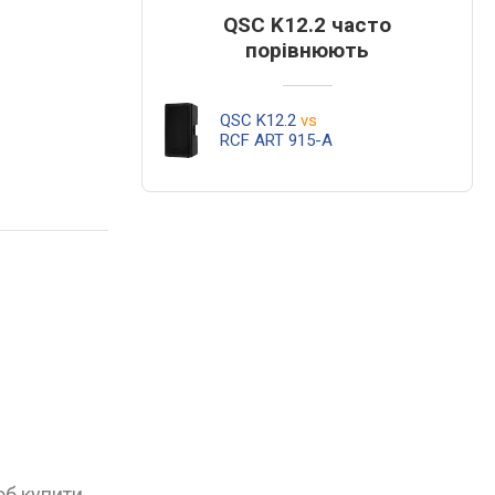
QSC K12.2 часто
порівнюють
QSC K12.2
vs
RCF ART 915-A
об купити