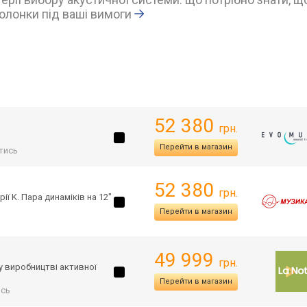
олонки під ваші вимоги
52 380
грн.
Перейти в магазин
тись
52 380
грн.
ї K. Пара динаміків на 12"
Перейти в магазин
49 999
грн.
 у виробництві активної
Перейти в магазин
ись