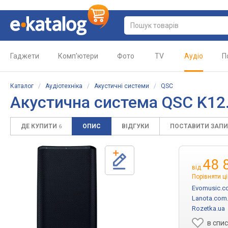
Гаджети
Комп'ютери
Фото
TV
Аудіо
П
Каталог
/
Аудіотехніка
/
Акустичні системи
/
QSC
Акустична система QSC K12
ДЕ КУПИТИ
ОПИС
ВІДГУКИ
ПОСТАВИТИ ЗАП
6
48 
від
Порівняти ц
Evomusic.c
Lanota.com
Rozetka.ua
в спи