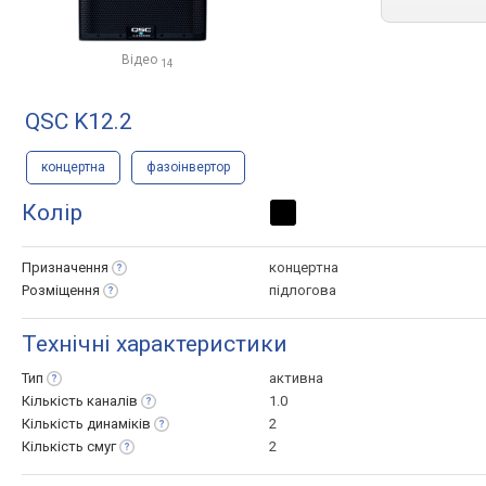
Відео
14
QSC K12.2
концертна
фазоінвертор
Колір
Призначення
концертна
Розміщення
підлогова
Технічні характеристики
Тип
активна
Кількість
каналів
1.0
Кількість
динаміків
2
Кількість
смуг
2