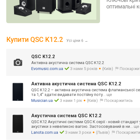
оптимальні к
Купити QSC K12.2
Усі ціни 6
→
QSC K12.2
Активна акустична система QSC K12.2
Evomusic.com.ua
З нами 5 років
(Київ)
Поскаржи
Активна акустична система QSC K12.2
QSC K12.2 – активна акустична система флагманської сері
та 1,4" здатні видавати постійну поту
... ще
Musician.ua
З нами 1 рік
(Київ)
Поскаржитись
Акустична система QSC K12.2
QSC K12 Акустичні системи QSC K серії - новий стандарт
акустики з невеликою вагою. Застосовуваний в ни
... ще
Lanota.com.ua
З нами 3 роки
(Львів)
Поскаржит