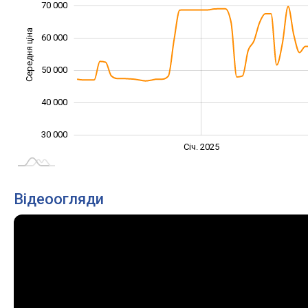
70 000
Середня ціна
60 000
35 000
50 000
40 000
30 000
Січ. 2027
Лип.
Січ. 2025
L
Відеоогляди