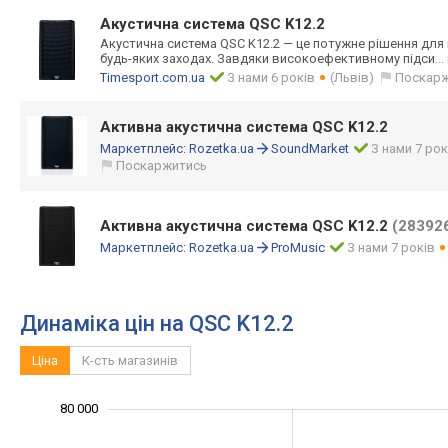
Акустична система QSC K12.2
Акустична система QSC K12.2 — це потужне рішення для
будь-яких заходах. Завдяки високоефективно
му підси
..
Timesport.com.ua
З нами 6 років
(Львів)
Поскар
Активна акустична система QSC K12.2
Маркетплейс:
Rozetka.ua
SoundMarket
З нами 7 рок
Поскаржитись
Активна акустична система QSC K12.2
(28392
Маркетплейс:
Rozetka.ua
ProMusic
З нами 7 років
Динаміка цін на QSC K12.2
Ціна
К-сть магазинів
25 000
35 000
45 000
90 000
20 000
10 000
80 000