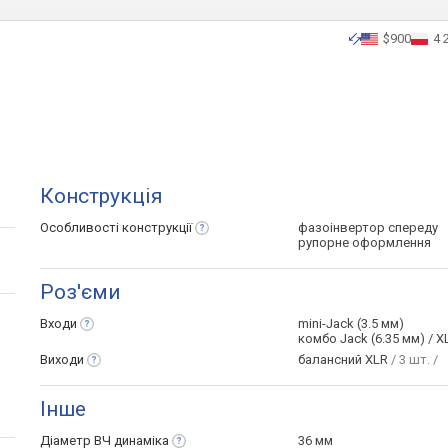
$900
4 
Конструкція
Особливості
конструкції
фазоінвертор спереду
рупорне оформлення
Роз'єми
Входи
mini-Jack (3.5 мм)
комбо Jack (6.35 мм) / X
Виходи
балансний XLR
/ 3 шт. /
Інше
Діаметр ВЧ
динаміка
36 мм