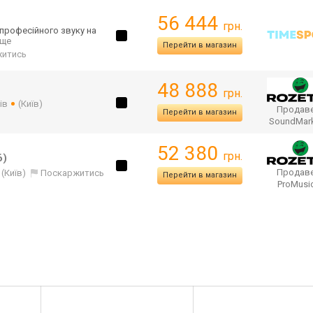
56 444
грн.
 професійного звуку на
. ще
Перейти в магазин
житись
48 888
грн.
ів
(Київ)
Продаве
Перейти в магазин
SoundMar
52 380
грн.
6)
Продаве
(Київ)
Поскаржитись
Перейти в магазин
ProMusi