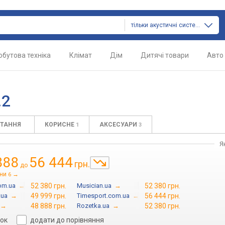
тільки акустичні системи
обутова техніка
Клімат
Дім
Дитячі товари
Авто
.2
ИТАННЯ
КОРИСНЕ
АКСЕСУАРИ
1
3
Я
888
56 444
грн.
до
іни
→
6
om.ua
→
52 380 грн.
Musician.ua
→
52 380 грн.
.ua
→
49 999 грн.
Timesport.com.ua
→
56 444 грн.
→
48 888 грн.
Rozetka.ua
→
52 380 грн.
сок
додати до порівняння