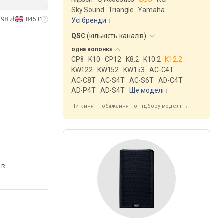
Sky Sound
Triangle
Yamaha
298 zł
845 £
Усі бренди
QSC
(
кількість каналів
)
одна
колонка
CP8
K10
CP12
K8.2
K10.2
K12.2
KW122
KW152
KW153
AC-C4T
AC-C8T
AC-S4T
AC-S6T
AD-C4T
AD-P4T
AD-S4T
Ще моделі
↓
Питання і побажання по підбору моделі →
LR