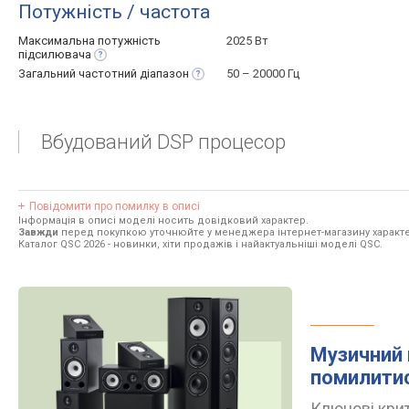
Потужність / частота
Максимальна потужність
2025 Вт
підсилювача
Загальний частотний
діапазон
50 – 20000 Гц
Вбудований DSP процесор
Повідомити про помилку в описі
Інформація в описі моделі носить довідковий характер.
Завжди
перед покупкою уточнюйте у менеджера інтернет-магазину характе
Каталог QSC 2026
- новинки, хіти продажів і найактуальніші моделі QSC.
Музичний 
помилити
Ключові крит