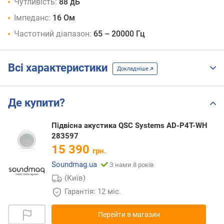
Чутливість:
88 дБ
Імпеданс:
16 Ом
Частотний діапазон:
65 – 20000 Гц
Всі характеристики
Докладніше
Де купити?
Підвісна акустика QSC Systems AD-P4T-WH
283597
15 390
грн.
Soundmag.ua
З нами 8 років
(Київ)
Гарантія: 12 міс.
Перейти в магазин