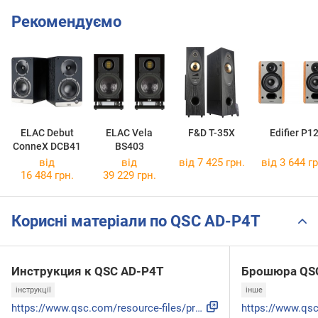
Рекомендуємо
ELAC Debut
ELAC Vela
F&D T-35X
Edifier P1
ConneX DCB41
BS403
від
від
від 7 425 грн.
від 3 644 гр
16 484 грн.
39 229 грн.
Корисні матеріали по QSC AD-P4T
Инструкция к QSC AD-P4T
Брошюра QS
інструкції
інше
https://www.qsc.com/resource-files/productresources/spk/ad/...