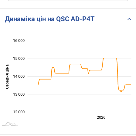
Динаміка цін на QSC AD-P4T
 000
 500
 500
 500
 000
 000
16 000
15 000
Середня ціна
14 000
12 000
13 000
12 000
2024
2025
2028
2026
L