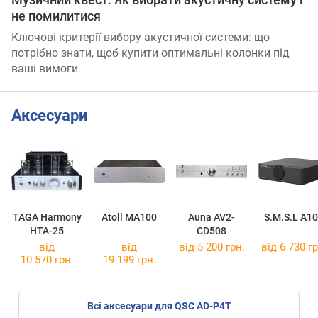
не помилитися
Ключові критерії вибору акустичної системи: що
потрібно знати, щоб купити оптимальні колонки під
ваші вимоги
Аксесуари
TAGA Harmony
Atoll MA100
Auna AV2-
S.M.S.L A1
HTA-25
CD508
від
від
від 5 200 грн.
від 6 730 гр
10 570 грн.
19 199 грн.
Всі аксесуари для QSC AD-P4T