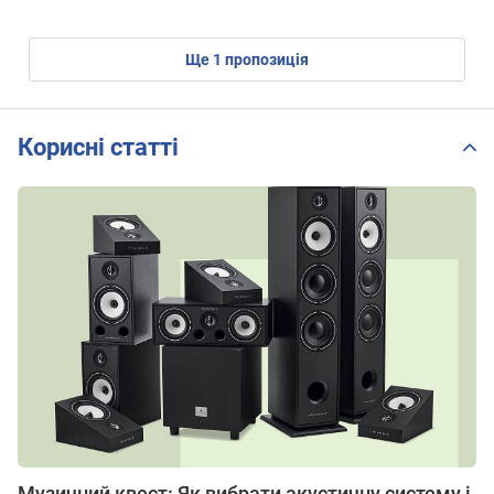
ще
1
пропозиція
Корисні статті
Музичний квест: Як вибрати акустичну систему і