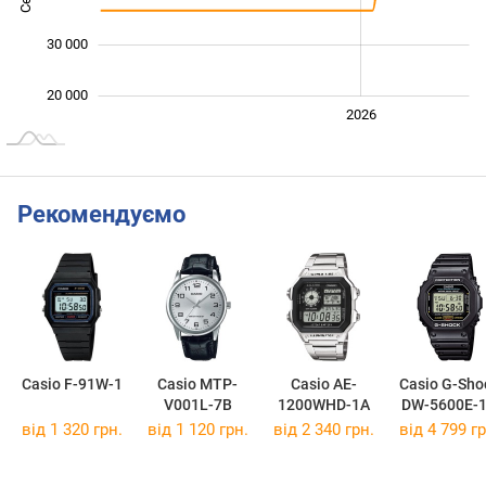
30 000
20 000
2024
2025
2028
2026
L
Рекомендуємо
Casio F-91W-1
Casio MTP-
Casio AE-
Casio G-Sho
V001L-7B
1200WHD-1A
DW-5600E-
від 1 320 грн.
від 1 120 грн.
від 2 340 грн.
від 4 799 гр