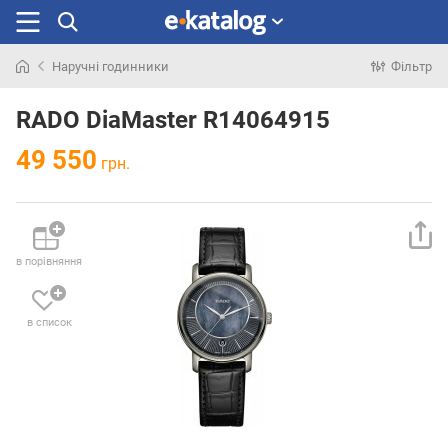
Наручні годинники
Фільтр
Шукали
раніше
RADO DiaMaster R14064915
49 550
грн.
в порівняння
в список