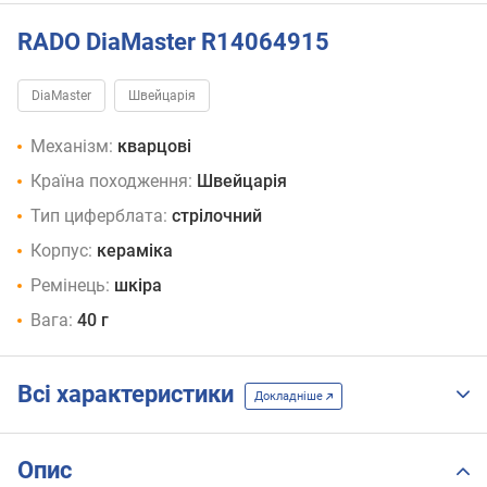
RADO DiaMaster R14064915
DiaMaster
Швейцарія
Механізм:
кварцові
Країна походження:
Швейцарія
Тип циферблата:
стрілочний
Корпус:
кераміка
Ремінець:
шкіра
Вага:
40 г
Всі характеристики
Докладніше
Опис