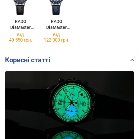
RADO
RADO
DiaMaster
DiaMaster
R14064915
R14064745
від
від
49 550 грн.
122 300 грн.
Корисні статті