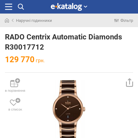
Наручні годинники
Фільтр
Шукали
раніше
RADO Centrix Automatic Diamonds
R30017712
129 770
грн.
в порівняння
в список