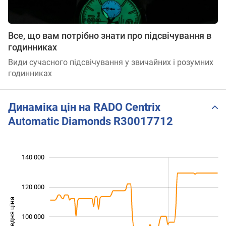
Все, що вам потрібно знати про підсвічування в
годинниках
Види сучасного підсвічування у звичайних і розумних
годинниках
Динаміка цін на RADO Centrix
Automatic Diamonds R30017712
 000
 000
 000
 000
 000
 000
140 000
120 000
Середня ціна
100 000
100 000