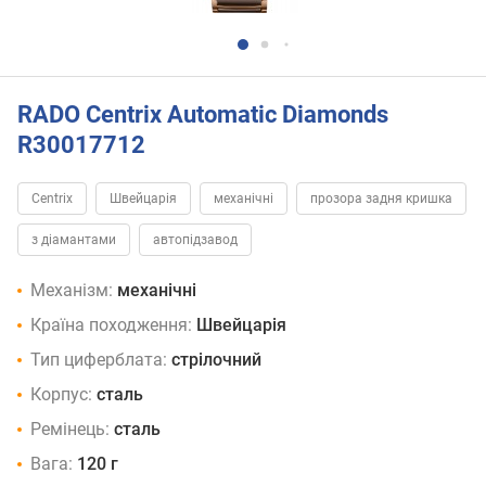
RADO Centrix Automatic Diamonds
R30017712
Centrix
Швейцарія
механічні
прозора задня кришка
з діамантами
автопідзавод
Механізм:
механічні
Країна походження:
Швейцарія
Тип циферблата:
стрілочний
Корпус:
сталь
Ремінець:
сталь
Вага:
120 г