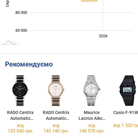
80 000
60 000
2024
2025
2028
2026
L
Рекомендуємо
RADO Centrix
RADO Centrix
Maurice
Casio F-91W
Automatic
Automatic
Lacroix Aikon
Diamonds
Diamonds
Automatic
від
від
від
від 1 320 гр
R30018712
R30017722
39mm AI6007-
133 540 грн.
143 140 грн.
146 570 грн.
SS002-170-1