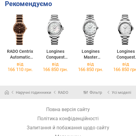
Рекомендуємо
RADO Centrix
Longines
Longines
Longines
Automatic
Conquest
Master
Conquest
Diamonds
L3.430.4.87.6
Collection
L3.320.4.87
від
від
від
від
R30019732
L2.357.4.87.6
166 110 грн.
166 850 грн.
166 850 грн.
166 850 гр
Наручні годинники
RADO
Фільтр
Усі моделі
Повна версія сайту
Політика конфіденційності
Запитання й побажання щодо сайту