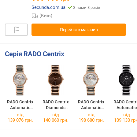
Secunda.com.ua
З нами 8 років
(Київ)
Перейти в магазин
Серія RADO Centrix
RADO Centrix
RADO Centrix
RADO Centrix
RADO Centr
Automatic
Diamonds
Automatic
Automatic
Diamonds
R30023732
Diamonds
R3001815
від
від
від
від
Open Heart
Open Heart
139 076 грн.
140 060 грн.
198 680 грн.
109 130 гр
R30029912
R30028912