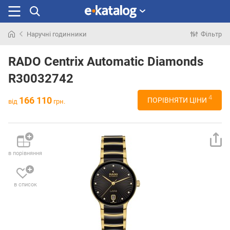
Наручні годинники
Фільтр
Шукали
раніше
RADO Centrix Automatic Diamonds
R30032742
4
166 110
ПОРІВНЯТИ ЦІНИ
від
грн.
в порівняння
в список