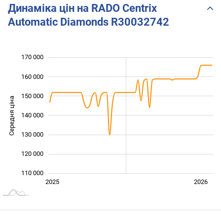
Динаміка цін на RADO Centrix
Automatic Diamonds R30032742
170 000
 000
 000
 000
160 000
150 000
Середня ціна
140 000
110 000
130 000
120 000
110 000
Січ. 2025
Лип.
2027
2025
2026
L