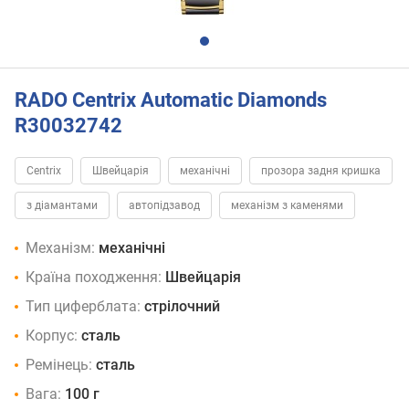
RADO Centrix Automatic Diamonds
R30032742
Centrix
Швейцарія
механічні
прозора задня кришка
з діамантами
автопідзавод
механізм з каменями
Механізм:
механічні
Країна походження:
Швейцарія
Тип циферблата:
стрілочний
Корпус:
сталь
Ремінець:
сталь
Вага:
100 г