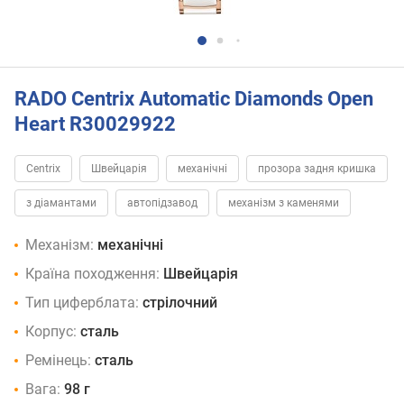
RADO Centrix Automatic Diamonds Open
Heart R30029922
Centrix
Швейцарія
механічні
прозора задня кришка
з діамантами
автопідзавод
механізм з каменями
Механізм:
механічні
Країна походження:
Швейцарія
Тип циферблата:
стрілочний
Корпус:
сталь
Ремінець:
сталь
Вага:
98 г