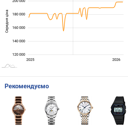
200 000
Середня ціна
180 000
130 000
160 000
140 000
120 000
Січ. 2025
Лип.
2027
2025
2026
L
Рекомендуємо