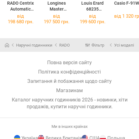
RADO Centrix
Longines
Louis Erard
Casio F-91W
Automatic
Master
68235
Diamonds
Collection
CB04.BMA54
від
від
від
від 1 320 гр
Open Heart
L2.409.4.87.6
198 680 грн.
197 500 грн.
199 600 грн.
R30029902
Наручні годинники
RADO
Фільтр
Усі моделі
Повна версія сайту
Політика конфіденційності
Запитання й побажання щодо сайту
Магазинам
Каталог наручних годинників 2026 - новинки, хіти
продажів,
купити наручні годинники
.
Ми в інших країнах
Україна
Велика Британія
США
Польща