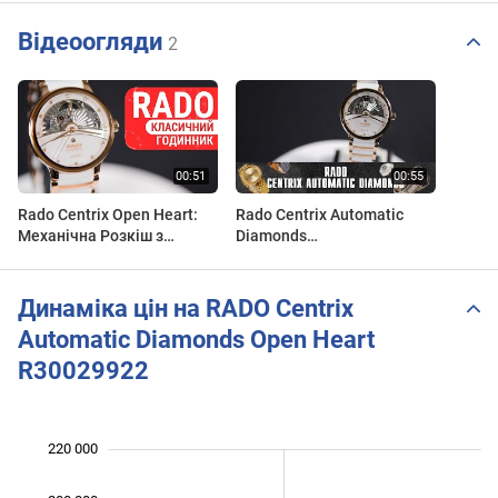
Відеоогляди
2
Rado Centrix Open Heart:
Rado Centrix Automatic
Механічна Розкіш з
Diamonds
Діамантами, Керамікою
01.734.6029.3.092
та Перламутром |
R30029922. Огляд\Review
R30029922 | Огляд
by secunda.com.ua
Динаміка цін на RADO Centrix
Automatic Diamonds Open Heart
R30029922
 000
 000
 000
 000
 000
 000
220 000