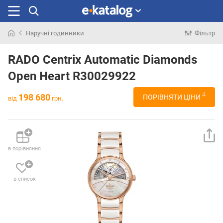
Наручні годинники
Фільтр
Шукали
раніше
RADO Centrix Automatic Diamonds
Open Heart R30029922
4
198 680
ПОРІВНЯТИ ЦІНИ
від
грн.
в порівняння
в список