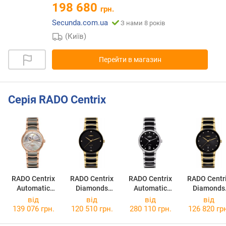
198 680
грн.
Secunda.com.ua
З нами 8 років
(Київ)
Перейти в магазин
Серія RADO Centrix
RADO Centrix
RADO Centrix
RADO Centrix
RADO Centr
Automatic
Diamonds
Automatic
Diamonds
Diamonds
R30022712
Diamonds
R3002274
від
від
від
від
Open Heart
R30231712
139 076 грн.
120 510 грн.
280 110 грн.
126 820 гр
R30029912