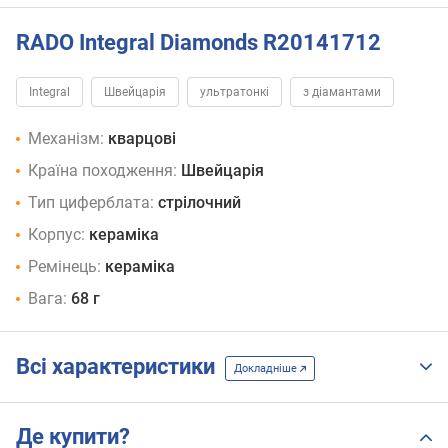
RADO Integral Diamonds R20141712
Integral
Швейцарія
ультратонкі
з діамантами
Механізм:
кварцові
Країна походження:
Швейцарія
Тип циферблата:
стрілочний
Корпус:
кераміка
Ремінець:
кераміка
Вага:
68 г
Всі характеристики
Докладніше
Де купити?