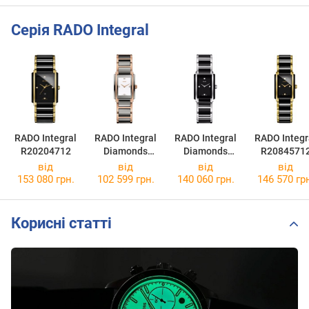
Серія RADO Integral
RADO Integral
RADO Integral
RADO Integral
RADO Integr
R20204712
Diamonds
Diamonds
R2084571
R20141712
R20613712
від
від
від
від
153 080 грн.
102 599 грн.
140 060 грн.
146 570 гр
Корисні статті