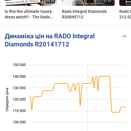
Is this the ultimate luxury
Rado Integral Diamonds
Rado 
dress watch? - The Rado
R20845712
212.0
Integral Diamonds Watch
(R20204712)
Динаміка цін на RADO Integral
Diamonds R20141712
150 000
 000
 000
 000
140 000
130 000
Середня ціна
120 000
100 000
110 000
100 000