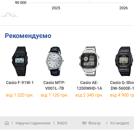
90 000
Січ. 2025
Лип.
2027
2025
2026
L
Рекомендуємо
Casio F-91W-1
Casio MTP-
Casio AE-
Casio G-Sho
V001L-7B
1200WHD-1A
DW-5600E-
від 1 320 грн.
від 1 120 грн.
від 2 340 грн.
від 4 900 гр
Наручні годинники
RADO
Фільтр
Усі моделі