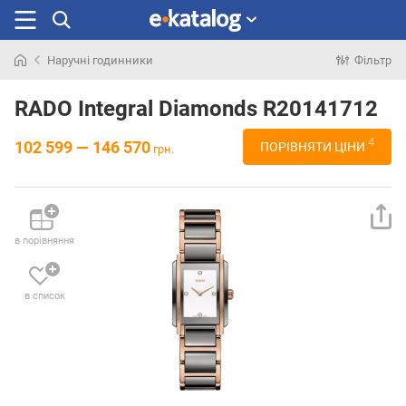
Наручні годинники
Фільтр
Шукали
раніше
RADO Integral Diamonds R20141712
4
102 599 — 146 570
ПОРІВНЯТИ ЦІНИ
грн.
в порівняння
в список