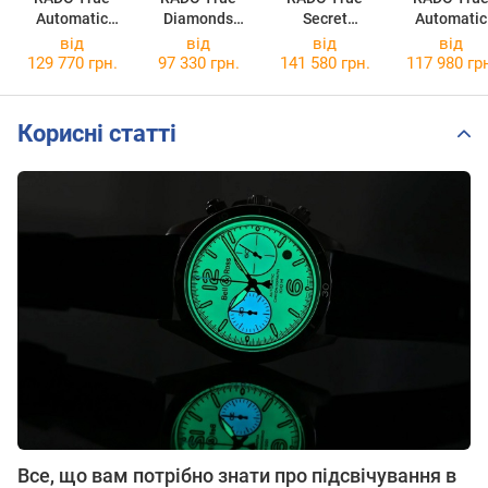
Automatic
Diamonds
Secret
Automatic
Diamonds
R27238722
Diamonds
Diamonds
від
від
від
від
R27056732
R27108732
R2705671
129 770 грн.
97 330 грн.
141 580 грн.
117 980 гр
Корисні статті
Все, що вам потрібно знати про підсвічування в