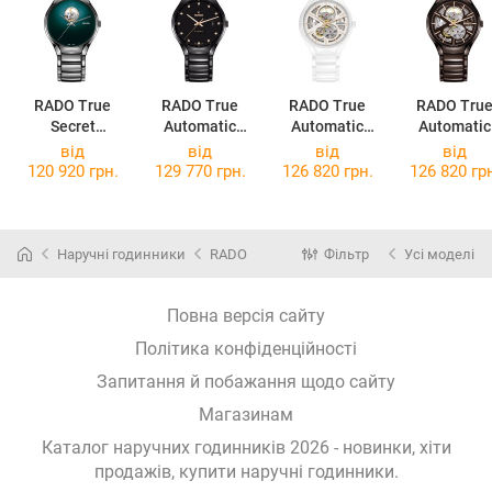
RADO True
RADO True
RADO True
RADO Tru
Secret
Automatic
Automatic
Automatic
R27108322
Diamonds
R27106922
Open Hear
від
від
від
від
R27056732
R2751130
120 920 грн.
129 770 грн.
126 820 грн.
126 820 гр
Наручні годинники
RADO
Фільтр
Усі моделі
Повна версія сайту
Політика конфіденційності
Запитання й побажання щодо сайту
Магазинам
Каталог наручних годинників 2026 - новинки, хіти
продажів,
купити наручні годинники
.