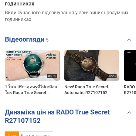
годинниках
Види сучасного підсвічування у звичайних і розумних
годинниках
Відеоогляди
5
1 ในนาฬิกาลุคหรูที่ไม่เหมือน
New! Rado True Secret
RADO |
ใคร Rado True Secret
Automatic R27107152
R2710
R27108312 - Wimol Tapae
Динаміка цін на RADO True Secret
R27107152
Ціна
К-сть магазинів