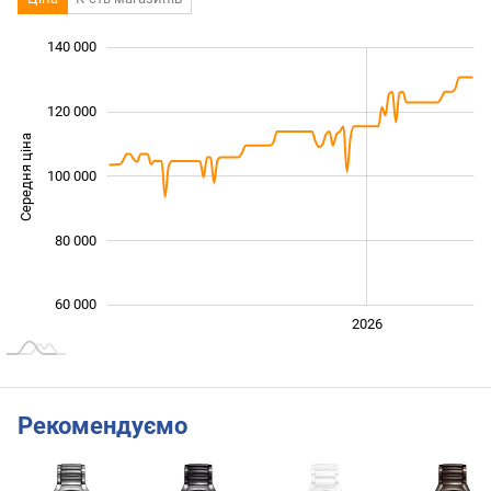
 000
 000
 000
 000
 000
 000
140 000
120 000
Середня ціна
100 000
100 000
80 000
60 000
2024
2025
2028
2026
L
Рекомендуємо