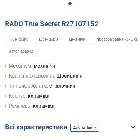
RADO True Secret R27107152
True Round
Швейцарія
механічні
прозора задня кришка
автопідзавод
Механізм:
механічні
Країна походження:
Швейцарія
Тип циферблата:
стрілочний
Корпус:
кераміка
Ремінець:
кераміка
Всі характеристики
Докладніше