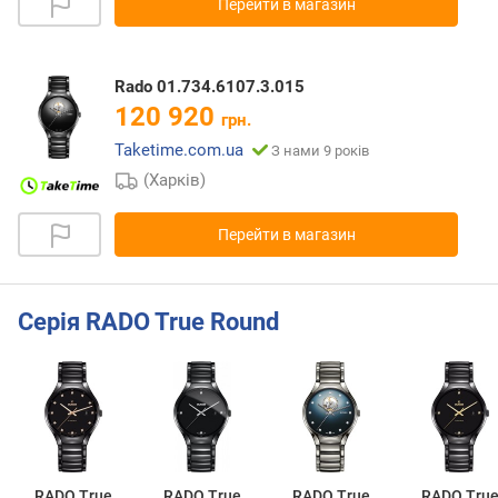
Перейти в магазин
Rado 01.734.6107.3.015
120 920
грн.
Taketime.com.ua
З нами 9 років
(Харків)
Перейти в магазин
Серія RADO True Round
RADO True
RADO True
RADO True
RADO Tru