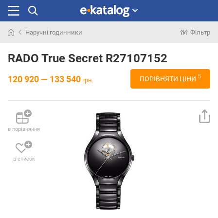
Наручні годинники
Фільтр
Шукали
раніше
RADO True Secret R27107152
5
120 920 — 133 540
ПОРІВНЯТИ ЦІНИ
грн.
в порівняння
в список