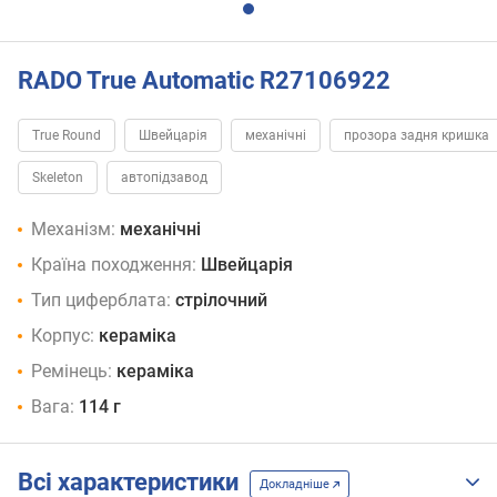
RADO True Automatic R27106922
True Round
Швейцарія
механічні
прозора задня кришка
Skeleton
автопідзавод
Механізм:
механічні
Країна походження:
Швейцарія
Тип циферблата:
стрілочний
Корпус:
кераміка
Ремінець:
кераміка
Вага:
114 г
Всі характеристики
Докладніше