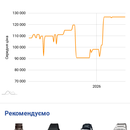
130 000
 000
 000
 000
120 000
110 000
Середня ціна
100 000
100 000
90 000
80 000
70 000
2024
2025
2028
2026
L
Рекомендуємо