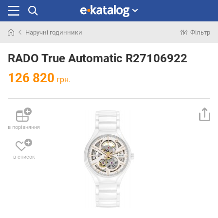
Наручні годинники
Фільтр
Шукали
раніше
RADO True Automatic R27106922
126 820
грн.
в порівняння
в список