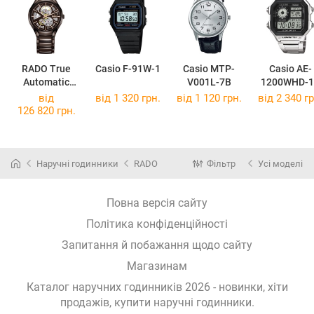
RADO True
Casio F-91W-1
Casio MTP-
Casio AE-
Automatic
V001L-7B
1200WHD-1
Open Heart
від
від 1 320 грн.
від 1 120 грн.
від 2 340 гр
R27511302
126 820 грн.
Наручні годинники
RADO
Фільтр
Усі моделі
Повна версія сайту
Політика конфіденційності
Запитання й побажання щодо сайту
Магазинам
Каталог наручних годинників 2026 - новинки, хіти
продажів,
купити наручні годинники
.