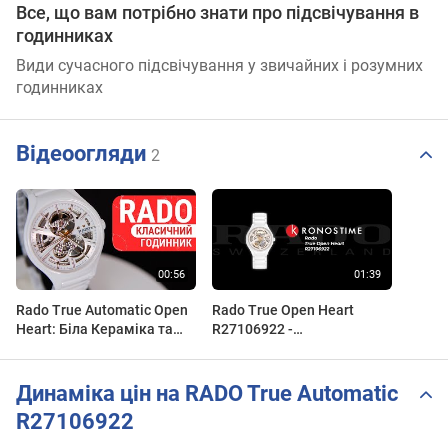
Все, що вам потрібно знати про підсвічування в
годинниках
Види сучасного підсвічування у звичайних і розумних
годинниках
Відеоогляди
2
Rado True Automatic Open
Rado True Open Heart
Heart: Біла Кераміка та
R27106922 -
Механічна Краса |
KronosTime.RU обзор
R27106922 | Короткий
часов
огляд DEKA
Динаміка цін на RADO True Automatic
R27106922