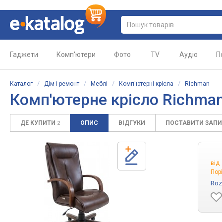
Гаджети
Комп'ютери
Фото
TV
Аудіо
П
Каталог
/
Дім і ремонт
/
Меблі
/
Комп'ютерні крісла
/
Richman
Комп'ютерне крісло
Richman
ДЕ КУПИТИ
ОПИС
ВІДГУКИ
ПОСТАВИТИ ЗАП
2
від
Пор
Roz