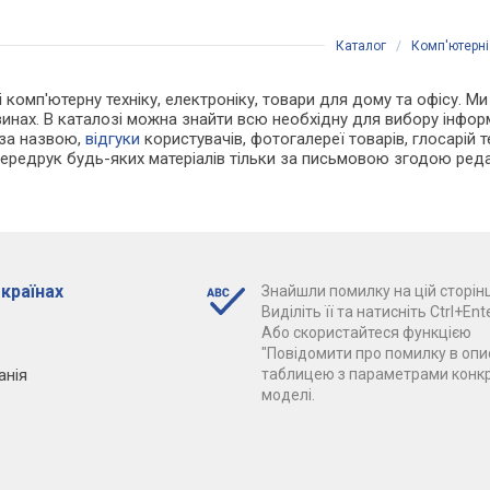
Каталог
/
Комп'ютерні
 і комп'ютерну техніку, електроніку, товари для дому та офісу. 
зинах. В каталозі можна знайти всю необхідну для вибору інфо
 за назвою,
відгуки
користувачів, фотогалереї товарів, глосарій те
Передрук будь-яких матеріалів тільки за письмовою згодою реда
 країнах
Знайшли помилку на цій сторінц
Виділіть її та натисніть Ctrl+Ente
Або скористайтеся функцією
"Повідомити про помилку в опис
анія
таблицею з параметрами конк
моделі.