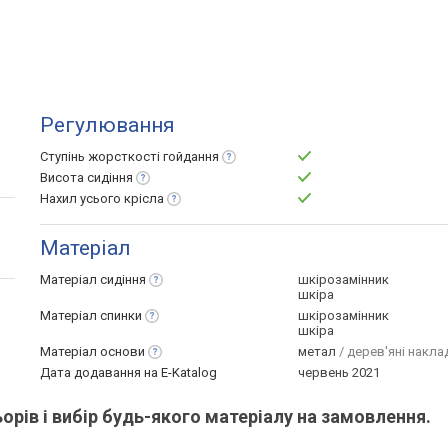
Регулювання
Ступінь жорсткості
гойдання
Висота
сидіння
Нахил усього
крісла
Матеріал
Матеріал
сидіння
шкірозамінник
шкіра
Матеріал
спинки
шкірозамінник
шкіра
Матеріал
основи
метал
/ дерев'яні накла
Дата додавання на E-Katalog
червень 2021
рів і вибір будь-якого матеріалу на замовлення.