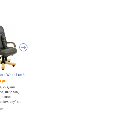
ord Wood Lux AnyFix
Richman Dakota Wood AnyFix
Richman Congress 
грн.
від 14 724 грн.
від 14 731 грн.
, сидіння:
для керівника, сидіння:
для керівника, сидінн
іра, шкірзам,
52x48 см, шкіра, шкірзам,
55x50 см, шкірзам, сп
, шкіра,
спинка: 57 см, шкіра,
75 см, шкірзам, механ
нізм: anyfix,
шкірзам, механізм: anyfix,
anyfix, регулювання: 
 висоти,
регулювання: висоти,
жорсткості
яти
порівняти
порівняти
жорсткості