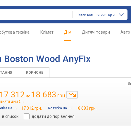
тільки комп'ютерні крісла
обутова техніка
Клімат
Дім
Дитячі товари
Авто
 Boston Wood AnyFix
ИТАННЯ
КОРИСНЕ
Я
17 312
18 683
грн.
до
івняти ціни
→
2
etka.ua
→
17 312 грн.
Rozetka.ua
→
18 683 грн.
в список
додати до порівняння