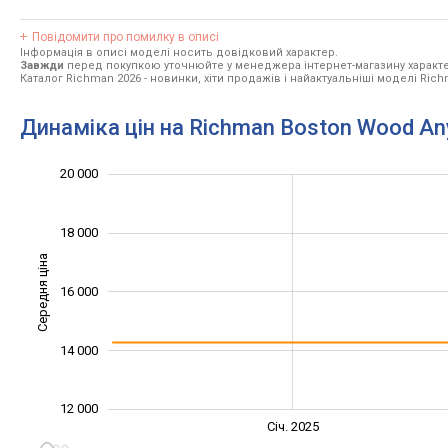
Повідомити про помилку в описі
Інформація в описі моделі носить довідковий характер.
Завжди
перед покупкою уточнюйте у менеджера інтернет-магазину характе
Каталог Richman 2026
- новинки, хіти продажів і найактуальніші моделі Rich
Динаміка цін на Richman Boston Wood An
10 000
11 000
13 000
15 000
22 000
8 000
20 000
18 000
Середня ціна
16 000
12 000
14 000
12 000
Січ. 2027
Лип.
Січ. 2025
L