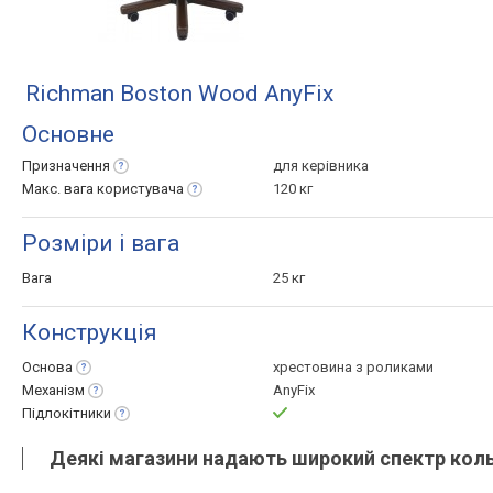
Richman Boston Wood AnyFix
Основне
Призначення
для керівника
Макс. вага
користувача
120 кг
Розміри і вага
Вага
25 кг
Конструкція
Основа
хрестовина з роликами
Механізм
AnyFix
Підлокітники
Деякі магазини надають широкий спектр кольо