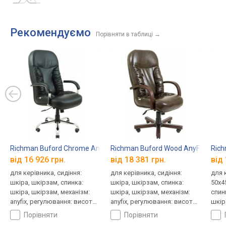
Рекомендуємо
Порівняти в таблиці
→
Richman Buford Chrome AnyFix
Richman Buford Wood AnyFix
Rich
від 16 926 грн.
від 18 381 грн.
від 
для керівника, сидіння:
для керівника, сидіння:
для 
шкіра, шкірзам, спинка:
шкіра, шкірзам, спинка:
50x4
шкіра, шкірзам, механізм:
шкіра, шкірзам, механізм:
спинк
anyfix, регулювання: висоти,
anyfix, регулювання: висоти,
шкірз
жорсткості
жорсткості
регу
порівняти
порівняти
жорс