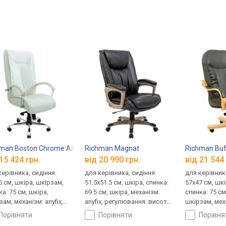
man Boston Chrome AnyFix
Richman Magnat
Richman Buf
15 424 грн.
від 20 990 грн.
від 21 544 
керівника, сидіння:
для керівника, сидіння:
для керівника
5 см, шкіра, шкірзам,
51.5x51.5 см, шкіра, спинка:
57x47 см, шк
а: 75 см, шкіра,
69.5 см, шкіра, механізм:
спинка: 75 см
ам, механізм: anyfix,
anyfix, регулювання: висоти,
шкірзам, меха
лювання: висоти,
жорсткості
регулювання:
порівняти
порівняти
порівн
ткості
жорсткості