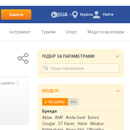
UA
Знайти
Україна
Увійти
Інструмент
Туризм
Спорт
Мода та аксесуари
ПІДБІР ЗА ПАРАМЕТРАМИ
к купити
МОДЕЛІ
у продажу
всі
Бренди
Aklas
AMF
Anda Seat
Bonro
Cougar
GT Racer
Hator
Mealux
Noblechairs
Nowy Styl
OfficePro