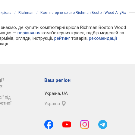
 крісла
/
Richman
/
Комп'ютерне крісло Richman Boston Wood AnyFix
Ми знаємо, де купити комп'ютерні крісла Richman Boston Wood
рмацію —
порівняння
комп'ютерних крісел, підбір моделей за
рмінів, огляди, інструкції,
рейтинг
товарів,
рекомендації
кції.
Ваш регіон
і?
r.
Україна
,
UA
і" під
ретної
Україна