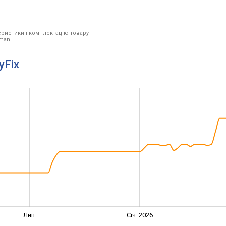
ристики і комплектацію товару
man.
yFix
Лип.
Січ. 2026