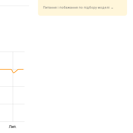
Питання і побажання по підбору моделі →
Лип.