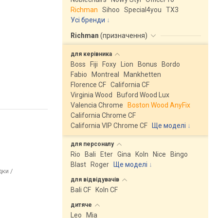
Richman
Sihoo
Special4you
ТX3
Усі бренди
Richman
(
призначення
)
для
керівника
Boss
Fiji
Foxy
Lion
Bonus
Bordo
Fabio
Montreal
Mankhetten
Florence CF
California CF
Virginia Wood
Buford Wood Lux
Valencia Chrome
Boston Wood AnyFix
California Chrome CF
California VIP Chrome CF
Ще моделі
↓
для
персоналу
Rio
Bali
Eter
Gina
Koln
Nice
Bingo
Blast
Roger
Ще моделі
↓
дки /
для
відвідувачів
Bali CF
Koln CF
дитяче
Leo
Mia