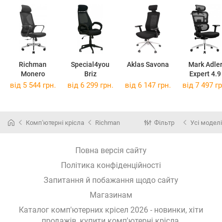
Richman
Special4you
Aklas Savona
Mark Adle
Monero
Briz
Expert 4.9
від 5 544 грн.
від 6 299 грн.
від 6 147 грн.
від 7 497 гр
Комп'ютерні крісла
Richman
Фільтр
Усі моделі
Повна версія сайту
Політика конфіденційності
Запитання й побажання щодо сайту
Магазинам
Каталог комп'ютерних крісел 2026 - новинки, хіти
продажів,
купити комп'ютерні крісла
.