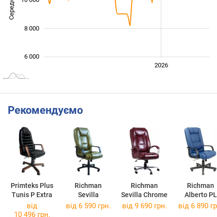
Середня ціна
8 000
6 000
2024
2025
2028
2026
L
Рекомендуємо
Primteks Plus
Richman
Richman
Richman
Tunis P Extra
Sevilla
Sevilla Chrome
Alberto PL
від
від 6 590 грн.
від 9 690 грн.
від 6 890 гр
10 496 грн.