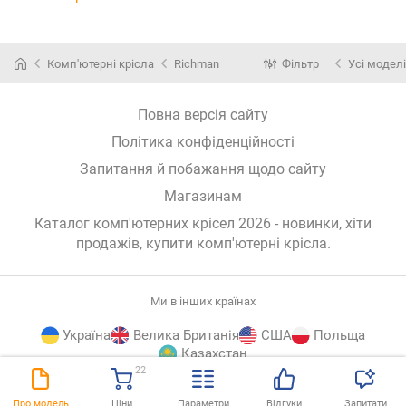
Комп'ютерні крісла
Richman
Фільтр
Усі моделі
Повна версія сайту
Політика конфіденційності
Запитання й побажання щодо сайту
Магазинам
Каталог комп'ютерних крісел 2026 - новинки, хіти
продажів,
купити комп'ютерні крісла
.
Ми в інших країнах
Україна
Велика Британія
США
Польща
Казахстан
22
E-
© E-Katalog, 2026
ВГОРУ
Про модель
Ціни
Параметри
Відгуки
Запитати