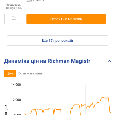
Продавець:
Design & Co
Перейти в магазин
ще
17
пропозицій
Динаміка цін на Richman Magistr
Ціна
К-сть магазинів
 000
 000
 000
 000
 000
 000
14 000
12 000
10 000
10 000