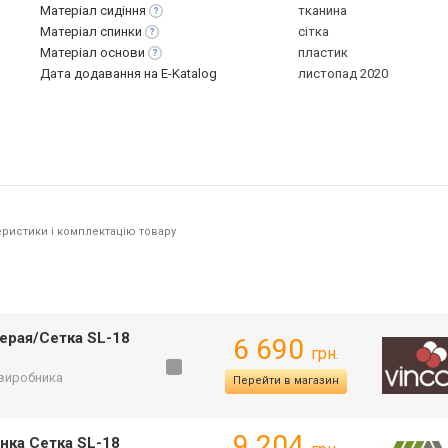
Матеріал
сидіння
тканина
Матеріал
спинки
сітка
Матеріал
основи
пластик
Дата додавання на E-Katalog
листопад 2020
ристики і комплектацію товару
ерая/Сетка SL-18
6 690
грн.
 виробника
Перейти в магазин
9 204
нка Сетка SL-18