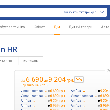
тільки комп'ютерні крісла
обутова техніка
Клімат
Дім
Дитячі товари
Авто
an HR
ПИТАННЯ
КОРИСНЕ
Я
6 690
9 204
грн.
від
до
Порівняти ціни
→
17
Vincom.com.ua
→
6 690 грн.
Amf.ua
→
9 204 
Vincom.com.ua
→
6 690 грн.
Vincom.com.ua
→
6 690 
Amf.ua
→
9 204 грн.
Amf.ua
→
9 204 
Amf.ua
→
8 959 грн.
Amf.ua
→
8 959 