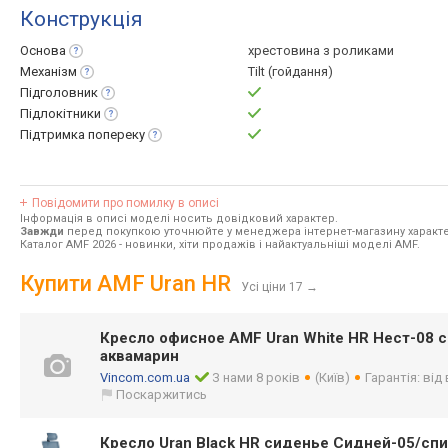
Конструкція
Основа
хрестовина з роликами
Механізм
Tilt (гойдання)
Підголовник
Підлокітники
Підтримка
попереку
Повідомити про помилку в описі
Інформація в описі моделі носить довідковий характер.
Завжди
перед покупкою уточнюйте у менеджера інтернет-магазину характе
Каталог AMF 2026
- новинки, хіти продажів і найактуальніші моделі AMF.
Купити AMF Uran HR
Усі ціни 17
→
Кресло офисное AMF Uran White HR Нест-08 с
аквамарин
Vincom.com.ua
З нами 8 років
(Київ)
Гарантія: від
Поскаржитись
Кресло Uran Black HR сиденье Сидней-05/спи