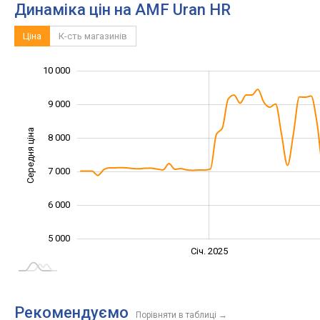
Динаміка цін на AMF Uran HR
Ціна
К-сть магазинів
10 000
11 000
3 000
4 000
9 000
Середня ціна
8 000
10 000
7 000
6 000
5 000
Січ. 2027
Лип.
Січ. 2025
L
Рекомендуємо
Порівняти в таблиці
→