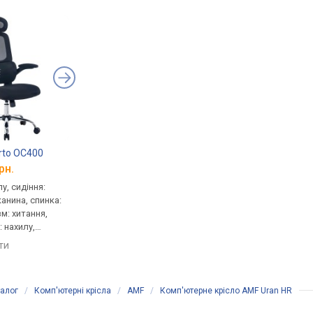
erto OC400
Unique Fox
Mozos Ergo-K
рн.
від 7 325 грн.
від 7 485 грн.
у, сидіння:
для персоналу, сидіння:
для персоналу, сидін
канина, спинка:
50x49 см, тканина, спинка:
50x54 см, тканина, сп
зм: хитання,
66 см, сітка, тканина,
52 см, сітка, механізм
 нахилу,
механізм: хитання,
хитання, регулюванн
сткості
регулювання: висоти,
нахилу, висоти, жорс
яти
порівняти
порівняти
жорсткості
алог
/
Комп'ютерні крісла
/
AMF
/
Комп'ютерне крісло AMF Uran HR