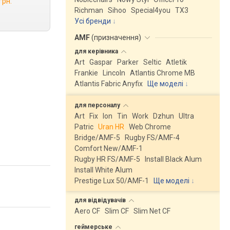
грн.
Richman
Sihoo
Special4you
ТX3
Усі бренди
AMF
(
призначення
)
для
керівника
Art
Gaspar
Parker
Seltic
Atletik
Frankie
Lincoln
Atlantis Chrome MB
Atlantis Fabric Anyfix
Ще моделі
↓
для
персоналу
Art
Fix
Ion
Tin
Work
Dzhun
Ultra
Patric
Uran HR
Web Chrome
Bridge/AMF-5
Rugby FS/AMF-4
Comfort New/AMF-1
Rugby HR FS/AMF-5
Install Black Alum
Install White Alum
Prestige Lux 50/AMF-1
Ще моделі
↓
для
відвідувачів
Aero CF
Slim CF
Slim Net CF
геймерське