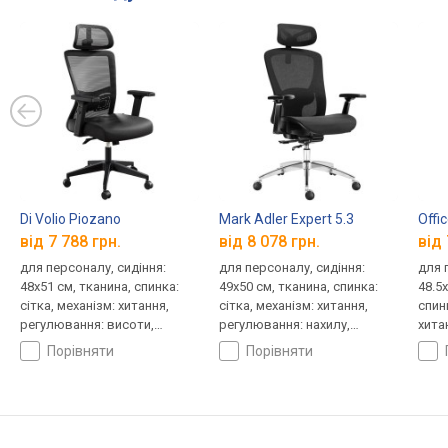
Di Volio Piozano
Mark Adler Expert 5.3
Offi
від 7 788 грн.
від 8 078 грн.
від 
для персоналу, сидіння:
для персоналу, сидіння:
для 
48x51 см, тканина, спинка:
49x50 см, тканина, спинка:
48.5x
сітка, механізм: хитання,
сітка, механізм: хитання,
спинк
регулювання: висоти,
регулювання: нахилу,
хита
жорсткості
висоти, глибини, жорсткості
нахи
порівняти
порівняти