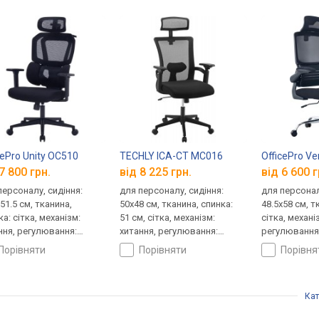
cePro Unity OC510
TECHLY ICA-CT MC016
OfficePro V
7 800 грн.
від 8 225 грн.
від 6 600 г
персоналу, сидіння:
для персоналу, сидіння:
для персонал
51.5 см, тканина,
50x48 см, тканина, спинка:
48.5x58 см, т
а: сітка, механізм:
51 см, сітка, механізм:
сітка, механі
ння, регулювання:
хитання, регулювання:
регулювання:
лу, висоти, жорсткості
висоти, жорсткості
висоти, жор
порівняти
порівняти
порівн
Кат