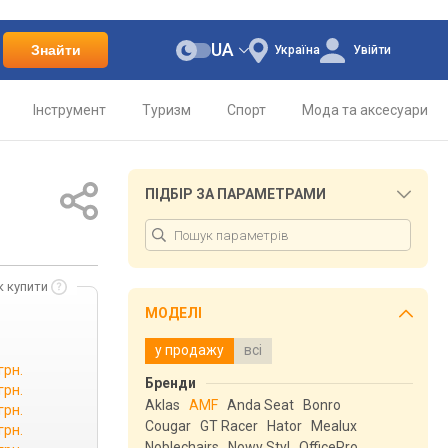
UA
Знайти
Україна
Увійти
Інструмент
Туризм
Спорт
Мода та аксесуари
ПІДБІР ЗА ПАРАМЕТРАМИ
к купити
МОДЕЛІ
у продажу
всі
грн.
Бренди
грн.
Aklas
AMF
Anda Seat
Bonro
грн.
Cougar
GT Racer
Hator
Mealux
грн.
Noblechairs
Nowy Styl
OfficePro