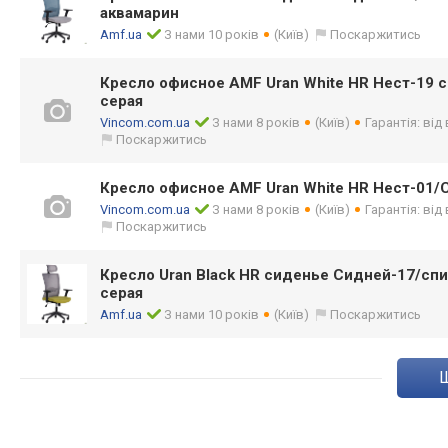
аквамарин
Amf.ua
З нами 10 років
(Київ)
Поскаржитись
Кресло офисное AMF Uran White HR Нест-19 с
серая
Vincom.com.ua
З нами 8 років
(Київ)
Гарантія: від
Поскаржитись
Кресло офисное AMF Uran White HR Нест-01/С
Vincom.com.ua
З нами 8 років
(Київ)
Гарантія: від
Поскаржитись
Кресло Uran Black HR сиденье Сидней-17/спи
серая
Amf.ua
З нами 10 років
(Київ)
Поскаржитись