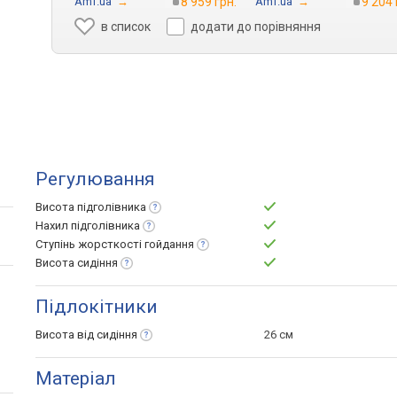
Amf.ua
→
8 959 грн.
Amf.ua
→
9 204 
в список
додати до порівняння
Регулювання
Висота
підголівника
Нахил
підголівника
Ступінь жорсткості
гойдання
Висота
сидіння
Підлокітники
Висота від
сидіння
26 см
Матеріал