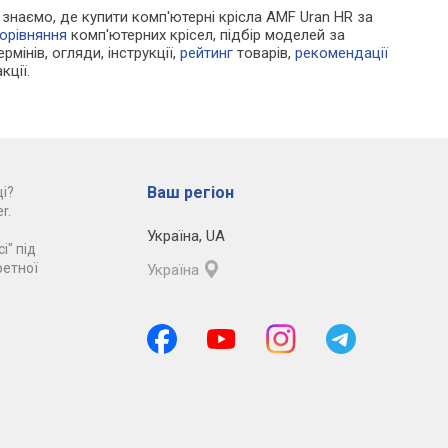
и знаємо, де купити комп'ютерні крісла AMF Uran HR за
орівняння
комп'ютерних крісел, підбір моделей за
рмінів, огляди, інструкції,
рейтинг
товарів,
рекомендації
кції.
Ваш регіон
і?
r.
Україна
,
UA
і" під
ретної
Україна