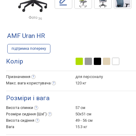
Фото
36
AMF Uran HR
підтримка попереку
Колір
Призначення
для персоналу
Макс. вага
користувача
120 кг
Розміри і вага
Висота
спинки
57 см
Розміри сидіння
(ШхГ)
50x51 см
Висота
сидіння
49 - 56 см
Вага
15.3 кг