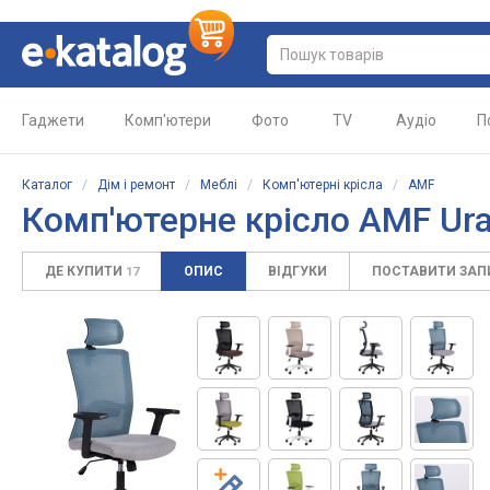
Гаджети
Комп'ютери
Фото
TV
Аудіо
П
Каталог
/
Дім і ремонт
/
Меблі
/
Комп'ютерні крісла
/
AMF
Комп'ютерне крісло AMF Ur
ДЕ КУПИТИ
ОПИС
ВІДГУКИ
ПОСТАВИТИ ЗА
17