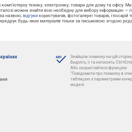
 і комп'ютерну техніку, електроніку, товари для дому та офісу. М
каталозі можна знайти всю необхідну для вибору інформацію —
п
 за назвою,
відгуки
користувачів, фотогалереї товарів, глосарій те
Передрук будь-яких матеріалів тільки за письмовою згодою реда
 країнах
Знайшли помилку на цій сторінц
Виділіть її та натисніть Ctrl+Ente
Або скористайтеся функцією
"Повідомити про помилку в опис
анія
таблицею з параметрами конк
моделі.