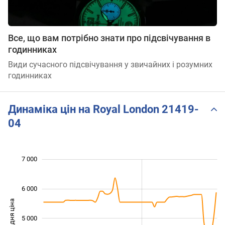
Все, що вам потрібно знати про підсвічування в
годинниках
Види сучасного підсвічування у звичайних і розумних
годинниках
Динаміка цін на Royal London 21419-
04
 500
 500
 500
 000
 000
 000
7 000
6 000
Середня ціна
5 000
3 500