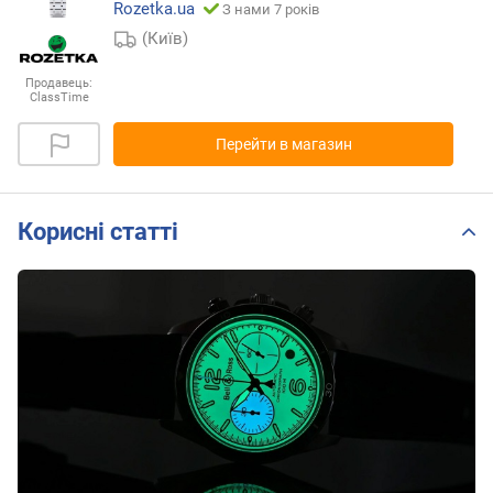
Rozetka.ua
З нами 7 років
(Київ)
Продавець:
ClassTime
Перейти в магазин
Корисні статті