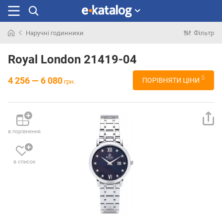
Наручні годинники
Фільтр
Шукали
раніше
Royal London 21419-04
5
4 256 — 6 080
ПОРІВНЯТИ ЦІНИ
грн.
в порівняння
в список