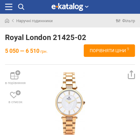
Наручні годинники
Фільтр
Шукали
раніше
Royal London 21425-02
9
5 050 — 6 510
ПОРІВНЯТИ ЦІНИ
грн.
в порівняння
в список