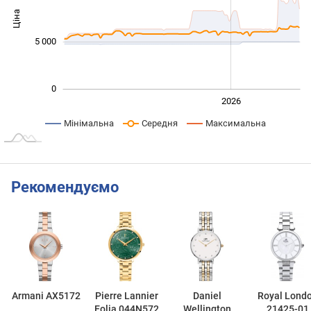
Ціна
10 000
5 000
0
2024
2025
2028
2026
L
Мінімальна
Середня
Максимальна
Рекомендуємо
Armani AX5172
Pierre Lannier
Daniel
Royal Lond
Eolia 044N572
Wellington
21425-01