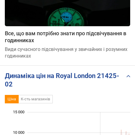
Все, що вам потрібно знати про підсвічування в
годинниках
Види сучасного підсвічування у звичайних і розумних
годинниках
Динаміка цін на Royal London 21425-
02
Ціна
К-сть магазинів
 000
 000
 000
 000
 000
 000
15 000
10 000