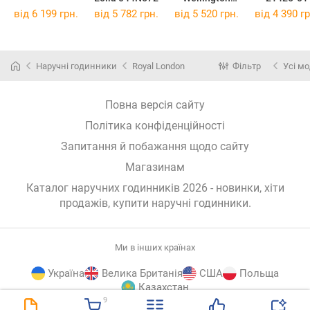
DW00100616
від 6 199 грн.
від 5 782 грн.
від 5 520 грн.
від 4 390 гр
Наручні годинники
Royal London
Фільтр
Усі мо
Повна версія сайту
Політика конфіденційності
Запитання й побажання щодо сайту
Магазинам
Каталог наручних годинників 2026 - новинки, хіти
продажів,
купити наручні годинники
.
Ми в інших країнах
Україна
Велика Британія
США
Польща
Казахстан
9