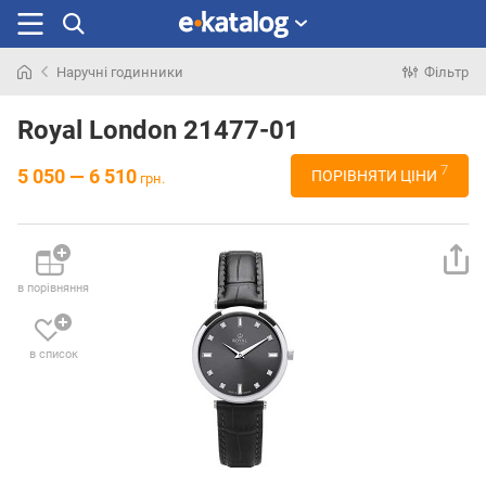
Наручні годинники
Фільтр
Шукали
раніше
Royal London 21477-01
7
5 050 — 6 510
ПОРІВНЯТИ ЦІНИ
грн.
в порівняння
в список