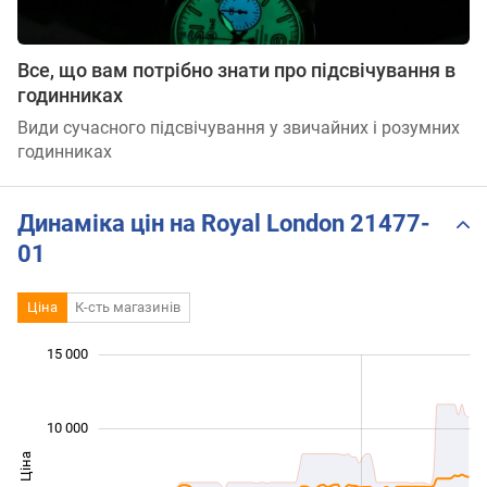
Все, що вам потрібно знати про підсвічування в
годинниках
Види сучасного підсвічування у звичайних і розумних
годинниках
Динаміка цін на Royal London 21477-
01
Ціна
К-сть магазинів
 000
 000
 000
 000
 000
 000
 000
15 000
10 000
Ціна
10 000