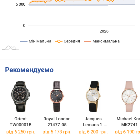
5 000
0
2024
2025
2028
2026
L
Мінімальна
Середня
Максимальна
Рекомендуємо
Orient
Royal London
Jacques
Michael Ko
TW00001B
21477-05
Lemans 1-
MK2741
2015B
від 6 250 грн.
від 5 173 грн.
від 6 200 грн.
від 6 190 гр