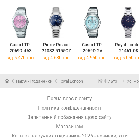
Casio LTP-
Pierre Ricaud
Casio LTP-
Royal Lond
2069D-4A3
21032.5155QZ
2069D-2A
21461-08
від 5 470 грн.
від 4 680 грн.
від 4 960 грн.
від 5 050 гр
Наручні годинники
Royal London
Фільтр
Усі мо
Повна версія сайту
Політика конфіденційності
Запитання й побажання щодо сайту
Магазинам
Каталог наручних годинників 2026 - новинки, хіти