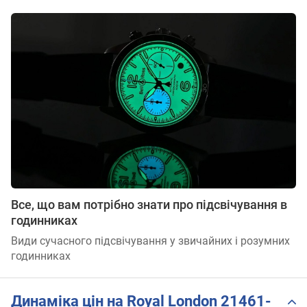
Все, що вам потрібно знати про підсвічування в
годинниках
Види сучасного підсвічування у звичайних і розумних
годинниках
Динаміка цін на Royal London 21461-