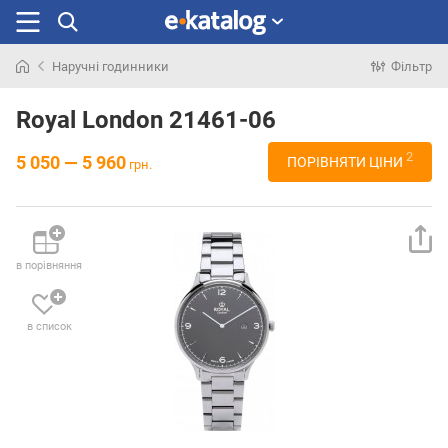
Наручні годинники
Фільтр
Шукали
раніше
Royal London 21461-06
2
5 050 — 5 960
ПОРІВНЯТИ ЦІНИ
грн.
в порівняння
в список