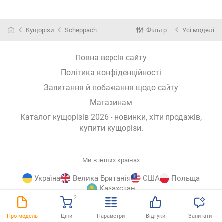
Кущорізи
Scheppach
Фільтр
Усі моделі
Повна версія сайту
Політика конфіденційності
Запитання й побажання щодо сайту
Магазинам
Каталог кущорізів 2026 - новинки, хіти продажів,
купити кущорізи
.
Ми в інших країнах
Україна
Велика Британія
США
Польща
Казахстан
2
E-
© E-Katalog, 2026
ВГОРУ
Про модель
Ціни
Параметри
Відгуки
Запитати
Katalog