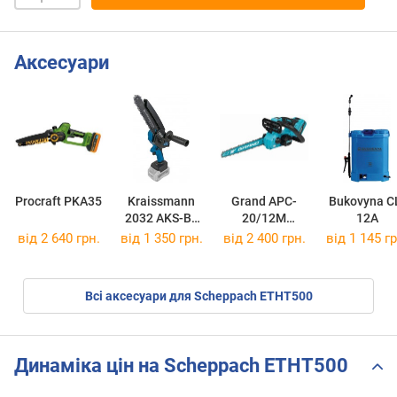
Аксесуари
Procraft PKA35
Kraissmann
Grand APC-
Bukovyna C
2032 AKS-BL
20/12M
12A
20
Professional
від 2 640 грн.
від 1 350 грн.
від 2 400 грн.
від 1 145 гр
Всі аксесуари для Scheppach ETHT500
Динаміка цін на Scheppach ETHT500