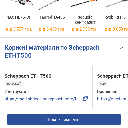
NAC HE75-CH
Tagred TA495
Sequoia
Ryobi RHT5
SEHT0620T
від 3 507 грн.
від 3 430 грн.
від 2 950 грн.
від 3 058 гр
Корисні матеріали по Scheppach
ETHT500
Scheppach ETHT500
Scheppach E
інструкції
інше
Инструкция.
Брошюра.
https://mediabridge.scheppach.com/fmds/573670/dld:inline
Додати посилання