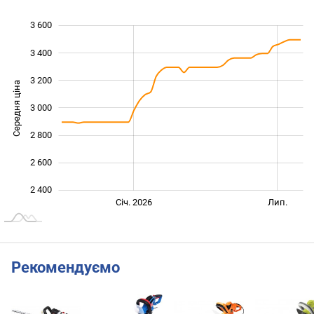
3 600
 000
 200
 800
3 400
3 200
Середня ціна
3 000
2 400
2 800
2 600
2 400
Січ. 2027
Лип.
Січ. 2026
Лип.
L
Рекомендуємо