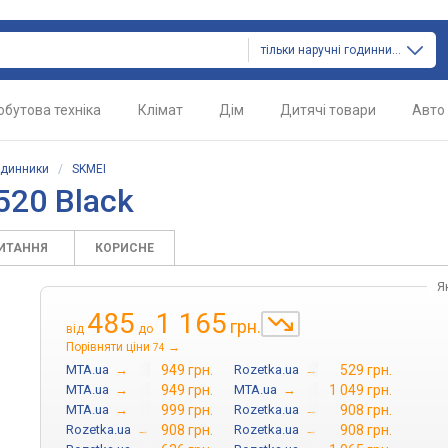
тільки наручні годинники
обутова техніка
Клімат
Дім
Дитячі товари
Авто
одинники
/
SKMEI
520 Black
ПИТАННЯ
КОРИСНЕ
Я
485
1 165
грн.
від
до
Порівняти ціни
→
74
MTA.ua
→
949 грн.
Rozetka.ua
→
529 грн.
MTA.ua
→
949 грн.
MTA.ua
→
1 049 грн.
MTA.ua
→
999 грн.
Rozetka.ua
→
908 грн.
Rozetka.ua
→
908 грн.
Rozetka.ua
→
908 грн.