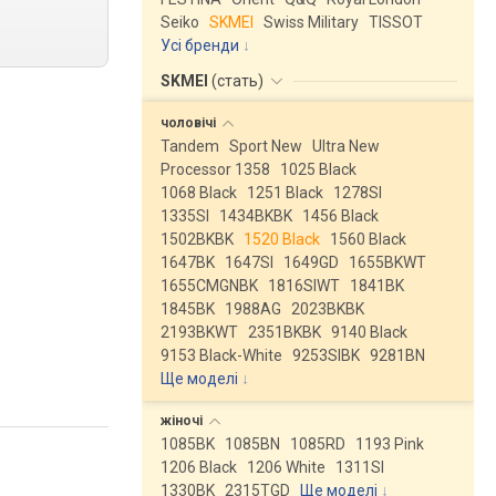
Seiko
SKMEI
Swiss Military
TISSOT
Усі бренди
SKMEI
(
стать
)
чоловічі
Tandem
Sport New
Ultra New
Processor 1358
1025 Black
1068 Black
1251 Black
1278SI
1335SI
1434BKBK
1456 Black
1502BKBK
1520 Black
1560 Black
1647BK
1647SI
1649GD
1655BKWT
1655CMGNBK
1816SIWT
1841BK
1845BK
1988AG
2023BKBK
2193BKWT
2351BKBK
9140 Black
9153 Black-White
9253SIBK
9281BN
Ще моделі
↓
жіночі
1085BK
1085BN
1085RD
1193 Pink
1206 Black
1206 White
1311SI
1330BK
2315TGD
Ще моделі
↓