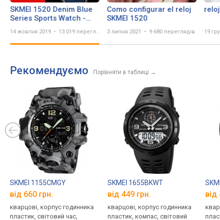
SKMEI 1520 Denim Blue
Como configurar el reloj
relo
Series Sports Watch -
SKMEI 1520
Unboxing, Review
14 жовтня 2019
13 019 переглядів
3 липня 2021
9 680 переглядів
19 гр
Рекомендуємо
Порівняти в таблиці
→
SKMEI 1155CMGY
SKMEI 1655BKWT
SKME
від 660 грн.
від 449 грн.
від 
кварцові, корпус годинника
кварцові, корпус годинника
квар
пластик, світовий час,
пластик, компас, світовий
плас