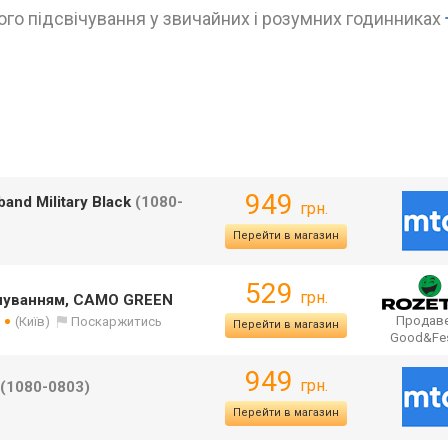
го підсвічування у звичайних і розумних годинниках
949
and Military Black
(1080-
грн.
Перейти в магазин
529
грн.
ічуванням, CAMO GREEN
Продаве
в
(Київ)
Поскаржитись
Перейти в магазин
Good&Fe
949
грн.
(1080-0803)
Перейти в магазин