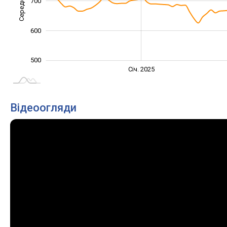
Середня ціна
700
500
600
500
Січ. 2027
Лип.
Січ. 2025
L
Відеоогляди