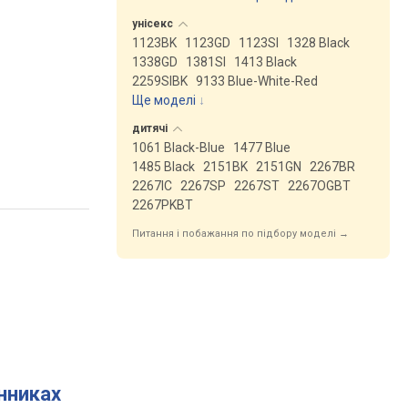
унісекс
1123BK
1123GD
1123SI
1328 Black
1338GD
1381SI
1413 Black
2259SIBK
9133 Blue-White-Red
Ще моделі
↓
дитячі
1061 Black-Blue
1477 Blue
1485 Black
2151BK
2151GN
2267BR
2267IC
2267SP
2267ST
2267OGBT
2267PKBT
Питання і побажання по підбору моделі →
инниках