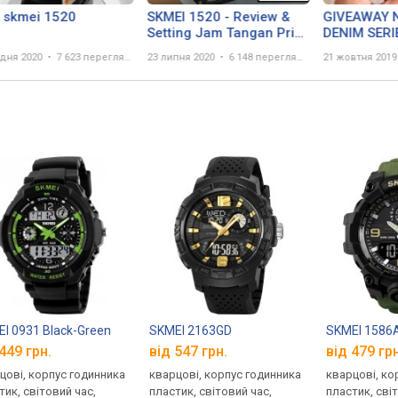
j skmei 1520
SKMEI 1520 - Review &
GIVEAWAY 
Setting Jam Tangan Pria
DENIM SERI
Dual Time Fashion
удня 2020
7 623 перегляда
23 липня 2020
6 148 переглядів
21 жовтня 2019
(Waktushop Indonesia)
I 0931 Black-Green
SKMEI 2163GD
SKMEI 1586
449 грн.
від 547 грн.
від 479 грн
цові, корпус годинника
кварцові, корпус годинника
кварцові, ко
тик, світовий час,
пластик, світовий час,
пластик, сві