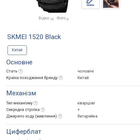
Відео
Фото
14
6
SKMEI 1520 Black
Китай
Основне
Стать
чоловічі
Країна походження
бренду
Китай
Механізм
Тип
механізму
кварцові
Секундна
стрілка
+
Джерело ходу
(живлення)
батарейка
Циферблат