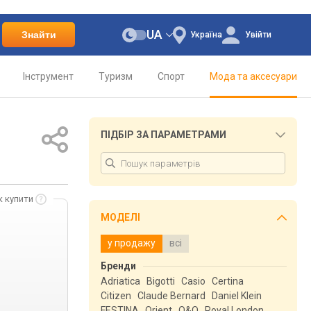
UA
Знайти
Україна
Увійти
Інструмент
Туризм
Спорт
Мода та аксесуари
ПІДБІР ЗА ПАРАМЕТРАМИ
к купити
МОДЕЛІ
у продажу
всі
Бренди
Adriatica
Bigotti
Casio
Certina
Citizen
Claude Bernard
Daniel Klein
FESTINA
Orient
Q&Q
Royal London