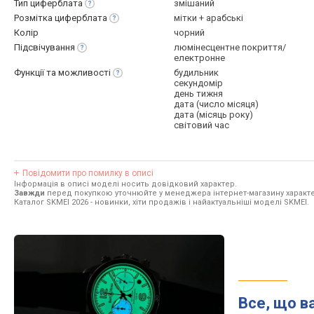
Тип
циферблата
змішаний
Розмітка
циферблата
мітки + арабські
Колір
чорний
Підсвічування
люмінесцентне покриття/
електронне
Функції та
можливості
будильник
секундомір
день тижня
дата (число місяця)
дата (місяць року)
світовий час
Повідомити про помилку в описі
Інформація в описі моделі носить довідковий характер.
Завжди
перед покупкою уточнюйте у менеджера інтернет-магазину характе
Каталог SKMEI 2026
- новинки, хіти продажів і найактуальніші моделі SKMEI.
Все, що в