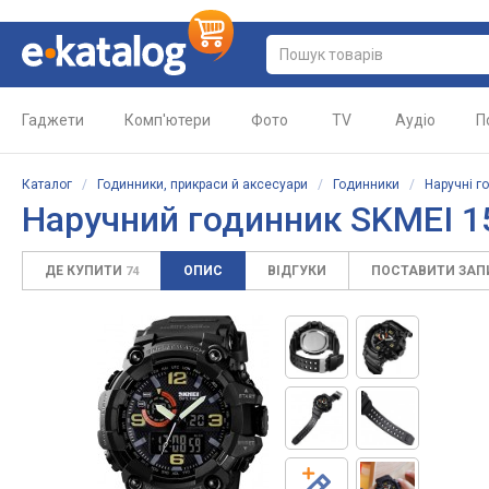
Гаджети
Комп'ютери
Фото
TV
Аудіо
П
Каталог
/
Годинники, прикраси й аксесуари
/
Годинники
/
Наручні г
Наручний годинник SKMEI 1
ДЕ КУПИТИ
ОПИС
ВІДГУКИ
ПОСТАВИТИ ЗА
74