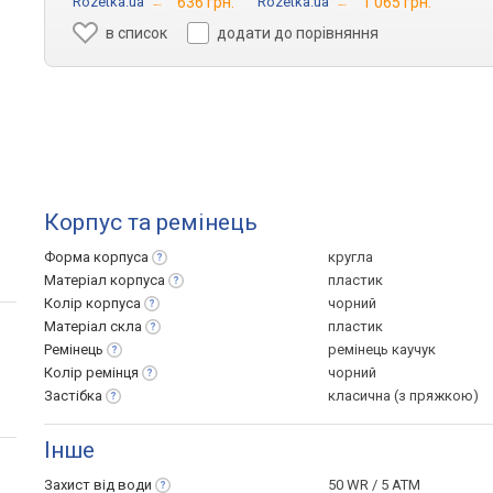
Rozetka.ua
→
636 грн.
Rozetka.ua
→
1 065 грн.
в список
додати до порівняння
Корпус та ремінець
Форма
корпуса
кругла
Матеріал
корпуса
пластик
Колір
корпуса
чорний
Матеріал
скла
пластик
Ремінець
ремінець каучук
Колір
ремінця
чорний
Застібка
класична (з пряжкою)
Інше
Захист від
води
50 WR / 5 ATM