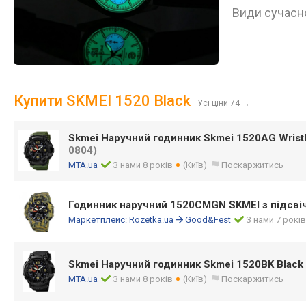
Види сучасно
Купити SKMEI 1520 Black
Усі ціни 74
→
Skmei Наручний годинник Skmei 1520AG Wristb
0804)
MTA.ua
З нами 8 років
(Київ)
Поскаржитись
Годинник наручний 1520CMGN SKMEI з підсв
Маркетплейс:
Rozetka.ua
Good&Fest
З нами 7 рокі
Skmei Наручний годинник Skmei 1520BK Black
MTA.ua
З нами 8 років
(Київ)
Поскаржитись