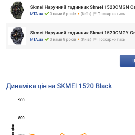
Skmei Наручний годинник Skmei 1520CMGN C
MTA.ua
З нами 8 років
(Київ)
Поскаржитись
Skmei Наручний годинник Skmei 1520CMGY G
MTA.ua
З нами 8 років
(Київ)
Поскаржитись
Динаміка цін на SKMEI 1520 Black
900
1 000
400
450
550
650
750
300
800