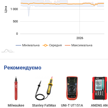
Ціна
1 000
1 000
500
0
2024
2025
2028
2026
L
Мінімальна
Середня
Максимальна
Рекомендуємо
Milwaukee
Stanley FatMax
UNI-T UT151A
ANENG AN