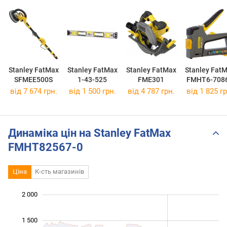
Stanley FatMax
Stanley FatMax
Stanley FatMax
Stanley Fat
SFMEE500S
1-43-525
FME301
FMHT6-708
від 7 674 грн.
від 1 500 грн.
від 4 787 грн.
від 1 825 гр
Динаміка цін на Stanley FatMax
FMHT82567-0
Ціна
К-сть магазинів
 000
 500
-400
-200
-500
200
400
2 000
1 500