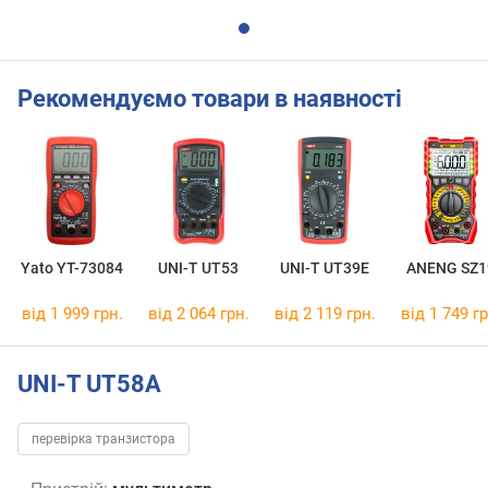
Рекомендуємо товари в наявності
Yato YT-73084
UNI-T UT53
UNI-T UT39E
ANENG SZ1
від 1 999 грн.
від 2 064 грн.
від 2 119 грн.
від 1 749 гр
UNI-T UT58A
перевірка транзистора