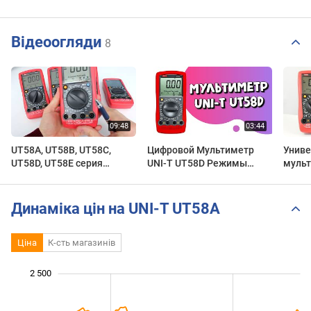
Відеоогляди
8
UT58A, UT58B, UT58C,
Цифровой Мультиметр
Униве
UT58D, UT58E серия
UNI-T UT58D Режимы
мульт
мультиметров Uni-Trend,
Работы
Обзо
обзор функциональности
Динаміка цін на UNI-T UT58A
Ціна
К-сть магазинів
 000
-500
400
600
800
0
2 500