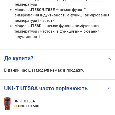
температури
Модель
UT58C/UT58E
— немає функції
вимірювання індуктивності, є функції вимірювання
температури і частоти
Модель
UT58D
— немає функцій вимірювання
температури і частоти, є функція вимірювання
індуктивності
Де купити?
В даний час цієї моделі немає в продажу.
UNI-T UT58A часто порівнюють
UNI-T UT58A
vs
UNI-T UT50D