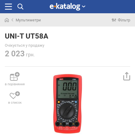
Мультиметри
Фільтр
Шукали
раніше
UNI-T UT58A
Очікується у продажу
2 023
грн.
в порівняння
в список