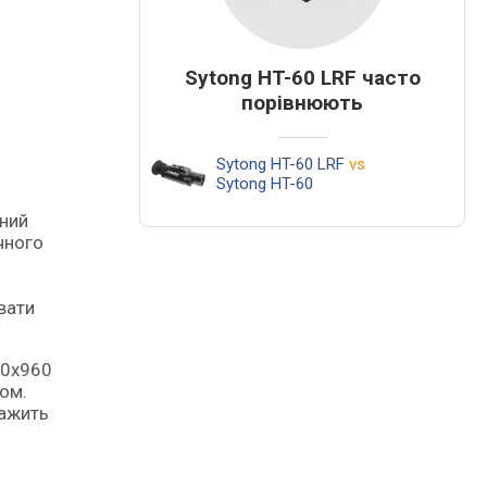
Sytong HT-60 LRF часто
порівнюють
Sytong HT-60 LRF
vs
Sytong HT-60
чного
вати
80x960
ком.
важить