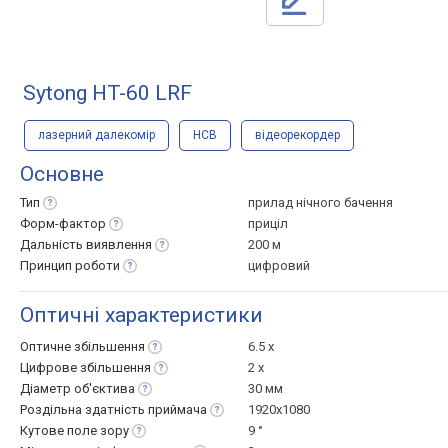
Sytong HT-60 LRF
лазерний далекомір
НСВ
відеорекордер
Основне
Тип
прилад нічного бачення
Форм-фактор
приціл
Дальність
виявлення
200 м
Принцип
роботи
цифровий
Оптичні характеристики
Оптичне
збільшення
6.5 x
Цифрове
збільшення
2 x
Діаметр
об'єктива
30 мм
Роздільна здатність
приймача
1920x1080
Кутове поле
зору
9 °