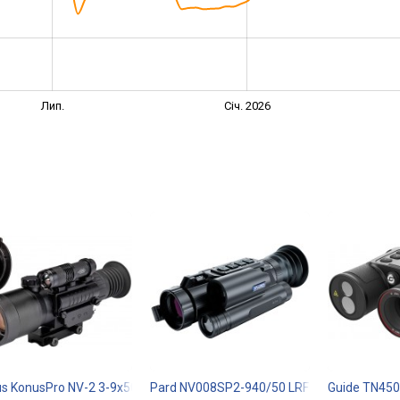
Лип.
Січ. 2026
s KonusPro NV-2 3-9x50
Pard NV008SP2-940/50 LRF
Guide TN45