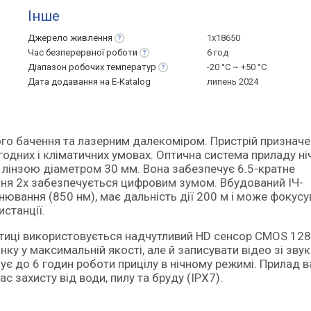
Інше
Джерело
живлення
1x18650
Час безперервної
роботи
6 год
Діапазон робочих
температур
-20 °C ~ +50 °С
Дата додавання на E-Katalog
липень 2024
годних і кліматичних умовах. Оптична система приладу ні
з лінзою діаметром 30 мм. Вона забезпечує 6.5-кратне
ня 2х забезпечується цифровим зумом. Вбудований ІЧ-
ювання (850 нм), має дальність дії 200 м і може фокусу
истанції.
оптиці використовується надчутливий HD сенсор CMOS 12
у у максимальній якості, але й записувати відео зі зву
є до 6 годин роботи прицілу в нічному режимі. Прилад 
ас захисту від води, пилу та бруду (IPX7).