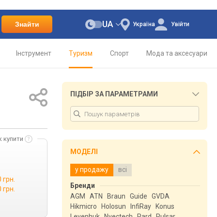
UA
Знайти
Україна
Увійти
Інструмент
Туризм
Спорт
Мода та аксесуари
ПІДБІР ЗА ПАРАМЕТРАМИ
к купити
МОДЕЛІ
у продажу
всі
 грн.
Бренди
 грн.
AGM
ATN
Braun
Guide
GVDA
Hikmicro
Holosun
InfiRay
Konus
Levenhuk
Nvectech
Pard
Pulsar