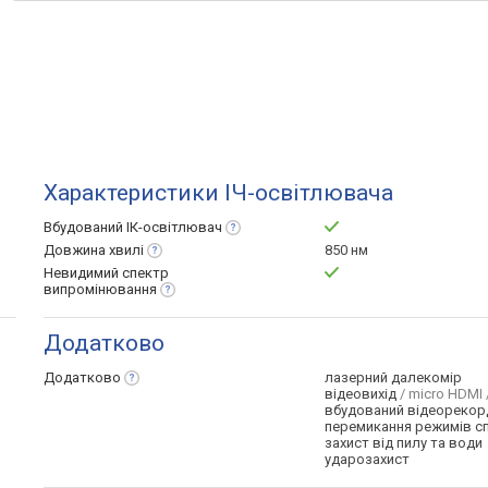
Характеристики ІЧ-освітлювача
Вбудований
ІК-освітлювач
Довжина
хвилі
850 нм
Невидимий спектр
випромінювання
Додатково
Додатково
лазерний далекомір
відеовихід
/ micro HDMI 
вбудований відеорекор
перемикання режимів с
захист від пилу та води
ударозахист