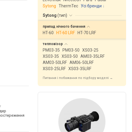
Sytong
ThermTec
Усі бренди
Sytong
(
тип
)
прилад нічного
бачення
HT-60
HT-60 LRF
HT-70 LRF
тепловізор
PM03-35
PM03-50
XS03-25
XS03-35
XS03-50
AM03-35LRF
AM03-50LRF
AM06-50LRF
XS03-25LRF
XS03-35LRF
Питання і побажання по підбору моделі →
/
дер
постереження