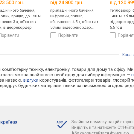
23 500 грн.
від 24 800 грн.
від 120 99
ад нічного бачення,
прилад нічного бачення,
тепловізор, 
овий, приціл, до 150 м,
цифровий, приціл,
1400 м, збіль
ьшення 3 x, об'єктив:
збільшення 4.5 x, об'єктив:
відеорекорд
м, відеорекордер
50 мм, відеорекордер,
5.5 год
робота до 8 год
порівняти
порівняти
порівн
Катал
 і комп'ютерну техніку, електроніку, товари для дому та офісу. М
каталозі можна знайти всю необхідну для вибору інформацію —
п
 за назвою,
відгуки
користувачів, фотогалереї товарів, глосарій те
Передрук будь-яких матеріалів тільки за письмовою згодою реда
 країнах
Знайшли помилку на цій сторінц
Виділіть її та натисніть Ctrl+Ente
Або скористайтеся функцією