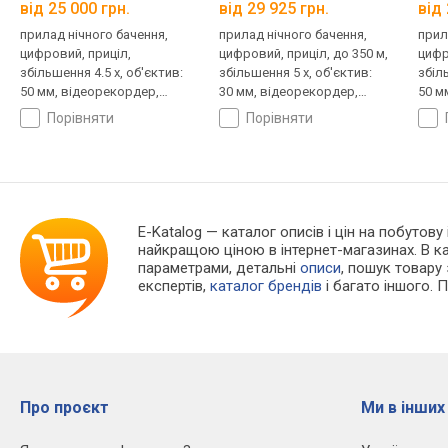
від 25 000 грн.
від 29 925 грн.
від 
прилад нічного бачення,
прилад нічного бачення,
прил
цифровий, приціл,
цифровий, приціл, до 350 м,
цифр
збільшення 4.5 x, об'єктив:
збільшення 5 x, об'єктив:
збіл
50 мм, відеорекордер,
30 мм, відеорекордер,
50 м
робота до 8 год
робота до 6.5 год
порівняти
порівняти
E-Katalog
— каталог описів і цін на побутову
найкращою ціною в інтернет-магазинах. В 
параметрами, детальні
описи
, пошук товару
експертів,
каталог брендів
і багато іншого. 
Про проєкт
Ми в інших