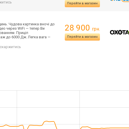
житись
Перейти в магазин
день. Чудова картинка вночі до
28 900
део через WiFi — тепер Ви
грн.
юванням. Приціл
 аж до 6000 Дж. Легка вага —
Перейти в магазин
скаржитись