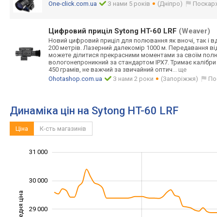
One-click.com.ua
З нами 5 років
(Дніпро)
Поскар
Цифровий приціл Sytong HT-60 LRF
(Weaver)
Новий цифровий приціл для полювання як вночі, так і в
200 метрів. Лазерний далекомір 1000 м. Передавання ві
можете ділитися прекрасними моментами за своїм пол
вологонепроникн
ий за стандартом IPX7. Тримає калібри
450 грамів, не важчий за звичайний оптич
... ще
Ohotashop.com.ua
З нами 2 роки
(Запоріжжя)
По
Динаміка цін на Sytong HT-60 LRF
Ціна
К-сть магазинів
31 000
26 000
26 500
27 500
28 500
29 500
32 000
25 000
30 000
Середня ціна
29 000
27 000