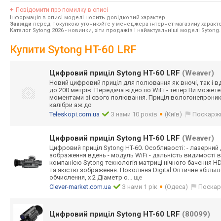
Повідомити про помилку в описі
Інформація в описі моделі носить довідковий характер.
Завжди
перед покупкою уточнюйте у менеджера інтернет-магазину характе
Каталог Sytong 2026
- новинки, хіти продажів і найактуальніші моделі Sytong.
Купити Sytong HT-60 LRF
Цифровий приціл Sytong HT-60 LRF
(Weaver)
Новий цифровий приціл для полювання як вночі, так і вд
до 200 метрів. Передача відео по WiFi - тепер Ви может
моментами зі свого полювання. Приціл вологонепроникн
калібри аж до
Teleskopi.com.ua
З нами 10 років
(Київ)
Поскарж
Цифровий приціл Sytong HT-60 LRF
(Weaver)
Цифровий приціл Sytong HT-60. Особливості: - лазерний
зображення вдень - модуль WiFi - дальність видимості 
компанією Sytong технологія матриці нічного бачення HD
та якістю зображення. Покоління Digital Оптичне збільш
обчислення, x 2 Діаметр о
... ще
Clever-market.com.ua
З нами 1 рік
(Одеса)
Поскар
Цифровий приціл Sytong HT-60 LRF
(80099)