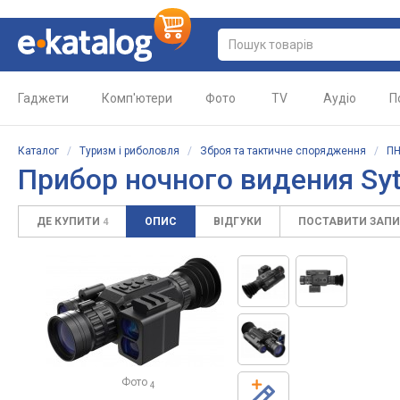
Гаджети
Комп'ютери
Фото
TV
Аудіо
П
Каталог
/
Туризм і риболовля
/
Зброя та тактичне спорядження
/
ПН
Прибор ночного видения Syt
ДЕ КУПИТИ
ОПИС
ВІДГУКИ
ПОСТАВИТИ ЗАП
4
Фото
4