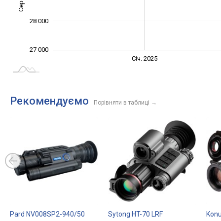
28 000
27 000
Січ. 2027
Лип.
Січ. 2025
L
Рекомендуємо
Порівняти в таблиці
→
Pard NV008SP2-940/50
Sytong HT-70 LRF
Konu