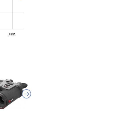
Лип.
0
Guide TA621
Konus Fiery 3x -24x