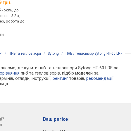
9 грн.
від 89 000 грн.
від 87 812 грн.
бінокль, до
тепловізор, насадка, до
тепловізор, монокул
шення 3.2 x,
1000 м, збільшення 1 x,
1800 м, збільшення 3 
ер, робота до
об'єктив: 25 мм, робота до
відеорекордер, робо
7 год
6.5 год
яти
порівняти
порівняти
ог
/
ПНБ та тепловізори
/
Sytong
/
ПНБ / тепловізор Sytong HT-60 LRF
и знаємо, де купити пнб та тепловізори Sytong HT-60 LRF за
орівняння
пнб та тепловізорів, підбір моделей за
рмінів, огляди, інструкції,
рейтинг
товарів,
рекомендації
кції.
Ваш регіон
і?
r.