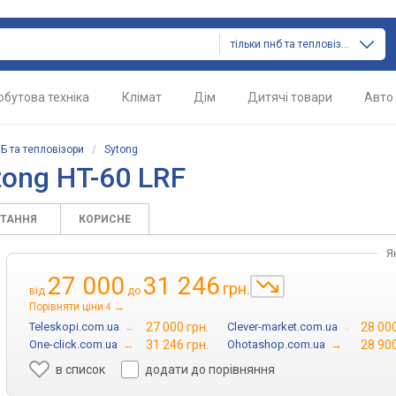
тільки пнб та тепловізори
обутова техніка
Клімат
Дім
Дитячі товари
Авто
Б та тепловізори
/
Sytong
ong HT-60 LRF
ИТАННЯ
КОРИСНЕ
Я
27 000
31 246
грн.
від
до
Порівняти ціни
→
4
Teleskopi.com.ua
→
27 000 грн.
Clever-market.com.ua
→
28 000
One-click.com.ua
→
31 246 грн.
Ohotashop.com.ua
→
28 900
в список
додати до порівняння