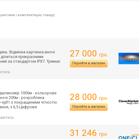
ристики і комплектацію товару
27 000
ень. Відмінна картинка вночі
грн.
е ділиться прекрасними
ий за стандартом IPX7. Тримає
Перейти в магазин
итись
 далекомір 1000м - кольорове
28 000
вночі 200м - розроблена
грн.
-syll1 з покращеними чіткістю
ення, х 6,5 Цифрове
Перейти в магазин
житись
31 246
грн.