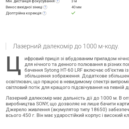
Мін. дистанція
фокусування
3 м
Винос вихідної
зіниці
40 мм
Діоптрійна
корекція
Лазерний далекомір до 1000 м-коду.
Ц
ифровий приціл зі вбудованим приладом нічного бачення та лазерним далекоміром. Пристрій призначений
для нічного та денного полювання в різних по
бачення Sytong HT-60 LRF включає об'єктив і
збільшення зображення. Додаткове збільшен
освітлювач, що працює в невидимому спектрі випромін
світловий потік для кращого підсвічування на певній д
Лазерний далекомір має дальність дії до 1000 м. В 
виробництва SONY, що дозволяє не лише бачити картинк
Джерело живлення (акумулятор типу 18650) забезпечу
всього 450 г. Він має ударостійкий корпус і високий кл