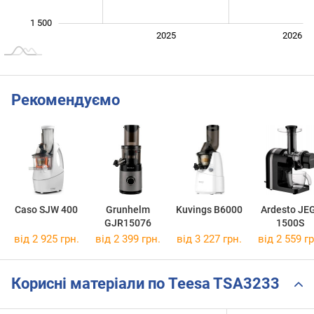
1 500
2024
2027
2025
2026
L
Рекомендуємо
Caso SJW 400
Grunhelm
Kuvings B6000
Ardesto JE
GJR15076
1500S
від 2 925 грн.
від 2 399 грн.
від 3 227 грн.
від 2 559 гр
Корисні матеріали по Teesa TSA3233