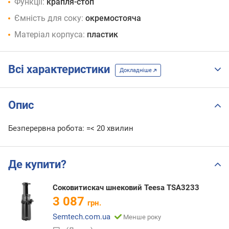
Функції:
крапля-стоп
Ємність для соку:
окремостояча
Матеріал корпуса:
пластик
Всі характеристики
Докладніше
Опис
Безперервна робота: =< 20 хвилин
Де купити?
Соковитискач шнековий Teesa TSA3233
3 087
грн.
Semtech.com.ua
Менше року