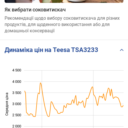
Як вибрати соковитискач
Рекомендації щодо вибору соковитискача для різних
продуктів, для щоденного використання або для
домашньої консервації
Динаміка цін на Teesa TSA3233
4 500
 000
 000
500
4 000
3 500
Середня ціна
3 000
1 500
2 500
2 000