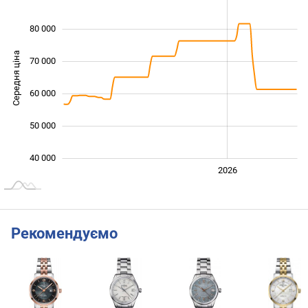
80 000
Середня ціна
70 000
40 000
60 000
50 000
40 000
2024
2025
2028
2026
L
Рекомендуємо