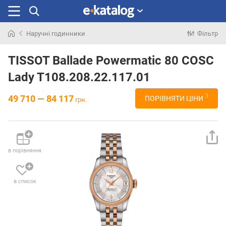
Наручні годинники
Фільтр
Шукали
раніше
TISSOT Ballade Powermatic 80 COSC
Lady T108.208.22.117.01
3
49 710 — 84 117
ПОРІВНЯТИ ЦІНИ
грн.
в порівняння
в список