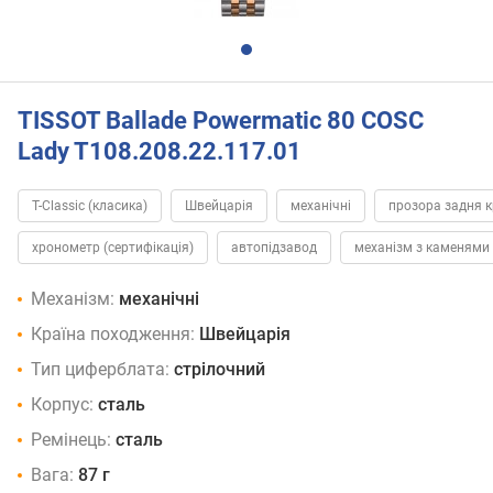
TISSOT Ballade Powermatic 80 COSC
Lady T108.208.22.117.01
T-Classic (класика)
Швейцарія
механічні
прозора задня 
хронометр (сертифікація)
автопідзавод
механізм з каменями
Механізм:
механічні
Країна походження:
Швейцарія
Тип циферблата:
стрілочний
Корпус:
сталь
Ремінець:
сталь
Вага:
87 г