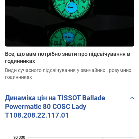
Все, що вам потрібно знати про підсвічування в
годинниках
Види сучасного підсвічування у звичайних і розумних
годинниках
Динаміка цін на TISSOT Ballade
Powermatic 80 COSC Lady
T108.208.22.117.01
90 000
 000
 000
 000