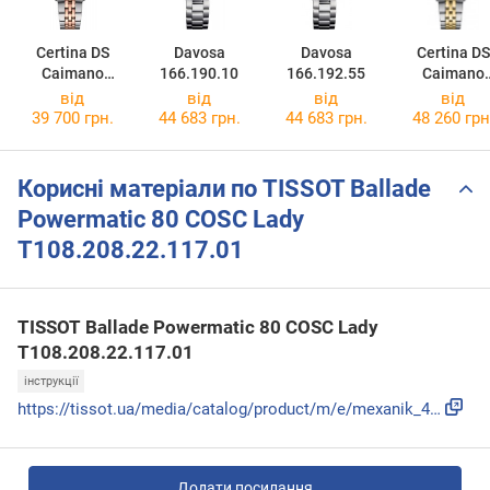
Certina DS
Davosa
Davosa
Certina DS
Caimano
166.190.10
166.192.55
Caimano
C035.007.22.1
C035.007.22
від
від
від
від
27.01
17.02
39 700 грн.
44 683 грн.
44 683 грн.
48 260 грн
Корисні матеріали по TISSOT Ballade
Powermatic 80 COSC Lady
T108.208.22.117.01
TISSOT Ballade Powermatic 80 COSC Lady
T108.208.22.117.01
інструкції
https://tissot.ua/media/catalog/product/m/e/mexanik_4.pdf
Додати посилання