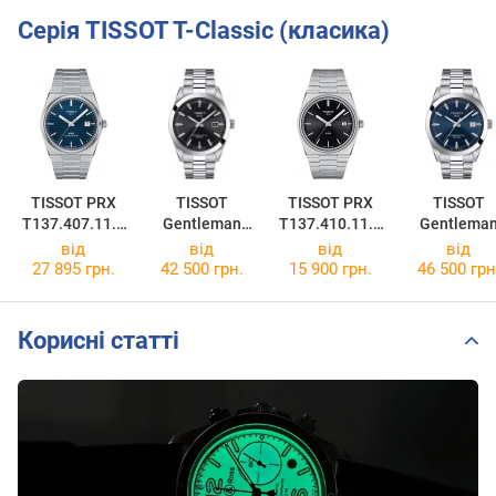
Серія TISSOT T-Classic (класика)
TISSOT PRX
TISSOT
TISSOT PRX
TISSOT
T137.407.11.0
Gentleman
T137.410.11.0
Gentlema
41.00
Powermatic 80
51.00
Powermatic 
від
від
від
від
Silicium
Silicium
27 895 грн.
42 500 грн.
15 900 грн.
46 500 грн
T127.407.11.0
T127.407.11
51.00
41.00
Корисні статті