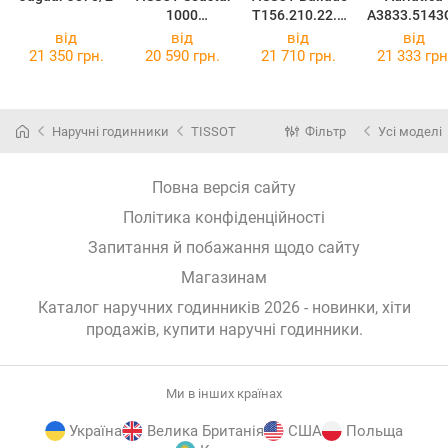
1000
T156.210.22.0
A3833.5143
T120.210.11.0
41.00
від
від
від
від
41.00
21 350 грн.
20 590 грн.
21 710 грн.
21 333 грн
Наручні годинники
TISSOT
Фільтр
Усі моделі
Повна версія сайту
Політика конфіденційності
Запитання й побажання щодо сайту
Магазинам
Каталог наручних годинників 2026 - новинки, хіти
продажів,
купити наручні годинники
.
Ми в інших країнах
Україна
Велика Британія
США
Польща