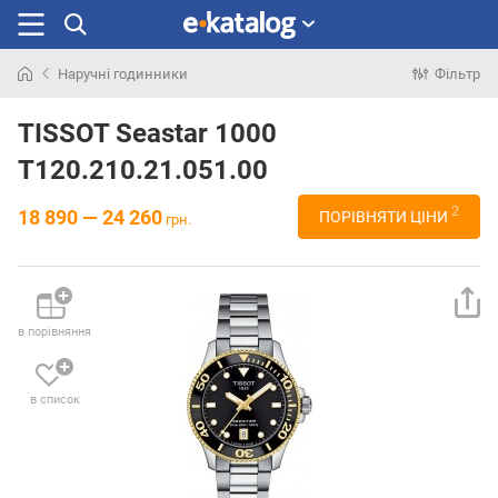
Наручні годинники
Фільтр
Шукали
раніше
TISSOT Seastar 1000
T120.210.21.051.00
2
18 890 — 24 260
ПОРІВНЯТИ ЦІНИ
грн.
в порівняння
в список