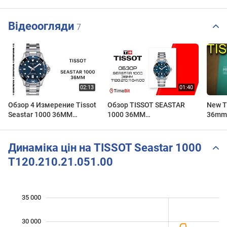
Відеоогляди
7
Обзор 4 Измерение Tissot
Обзор TISSOT SEASTAR
New T
Seastar 1000 36MM
1000 36MM
36mm 
T120.210.11.041.00
(T120.210.11.041.00)
Watch 
T120.
Unbox
Динаміка цін на TISSOT Seastar 1000
T120.210.21.051.00
35 000
 000
 000
0
30 000