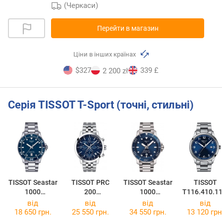
(Черкаси)
Перейти в магазин
Ціни в інших країнах
$327
339 £
2 200 zł
Серія TISSOT T-Sport (точні, стильні)
TISSOT Seastar
TISSOT PRC
TISSOT Seastar
TISSOT
1000
200
1000
T116.410.11
T120.410.11.0
Chronograph
Powermatic 80
47.00
від
від
від
від
41.00
T114.417.11.0
T120.407.11.0
18 650 грн.
25 550 грн.
34 550 грн.
13 120 грн
47.00
41.03