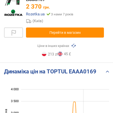
2 370
грн.
Rozetka.ua
З нами 7 років
(Київ)
Перейти в магазин
Ціни в інших країнах
45 £
213 zł
Динаміка цін на TOPTUL EAAA0169
4 000
 000
 500
500
0
3 500
3 000