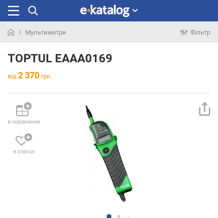
Мультиметри
Фільтр
Шукали
раніше
TOPTUL EAAA0169
2 370
від
грн.
в порівняння
в список