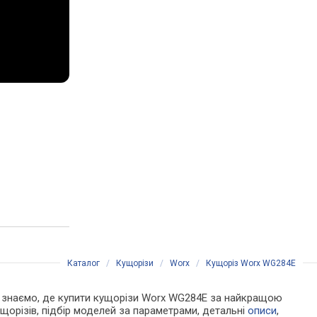
Каталог
/
Кущорізи
/
Worx
/
Кущоріз Worx WG284E
. Ми знаємо, де купити кущорізи Worx WG284E за найкращою
щорізів, підбір моделей за параметрами, детальні
описи
,