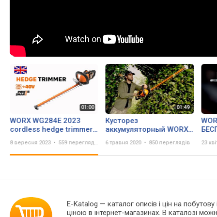
WORX WG284E 2023
Кусторез
WOR
cordless hedge trimmer
аккумуляторный WORX
БЕС
EN
WG284E, 40В, 60 см
ЭЛЕ
8 вересня 2023
559 переглядів
6 травня 2020
850 переглядів
23 кв
E-Katalog
— каталог описів і цін на побутов
ціною в інтернет-магазинах. В каталозі мо