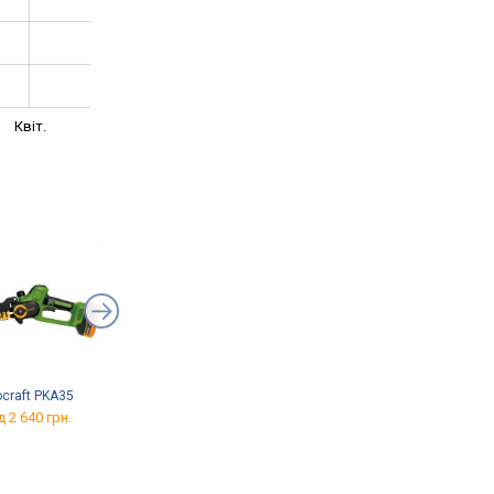
Квіт.
ocraft PKA35
Kraissmann 31 AGS-BL
Grand APC-406/HS
20/2
Professional
д 2 640 грн.
від 2 283 грн.
від 7 031 грн.