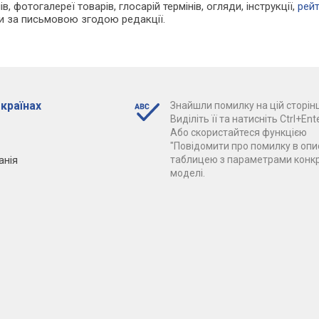
в, фотогалереї товарів, глосарій термінів, огляди, інструкції,
рей
ки за письмовою згодою редакції.
 країнах
Знайшли помилку на цій сторінц
Виділіть її та натисніть Ctrl+Ente
Або скористайтеся функцією
"Повідомити про помилку в опис
анія
таблицею з параметрами конк
моделі.