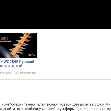
X WG284E Русский
ПРОВОДНОЙ
КТРОКУСТОРЕЗ 40V
ітня 2018
755 переглядів
у і комп'ютерну техніку, електроніку, товари для дому та офісу
жна знайти всю необхідну для вибору інформацію —
порівняння
ку