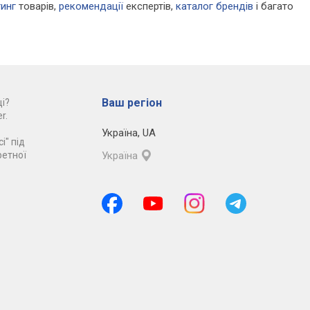
тинг
товарів,
рекомендації
експертів,
каталог брендів
і багато
Ваш регіон
і?
r.
Україна
,
UA
і" під
ретної
Україна