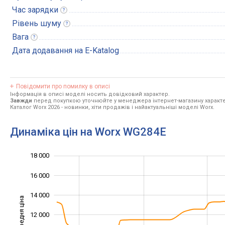
Час
зарядки
Рівень
шуму
Вага
Дата додавання на E-Katalog
Повідомити про помилку в описі
Інформація в описі моделі носить довідковий характер.
Завжди
перед покупкою уточнюйте у менеджера інтернет-магазину характе
Каталог Worx 2026
- новинки, хіти продажів і найактуальніші моделі Worx.
Динаміка цін на Worx WG284E
18 000
20 000
2 000
4 000
16 000
14 000
Середня ціна
12 000
10 000