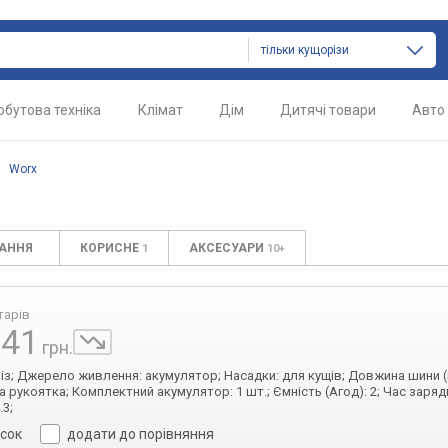
тільки кущорізи
обутова техніка
Клімат
Дім
Дитячі товари
Авто
/
Worx
ТАННЯ
КОРИСНЕ
АКСЕСУАРИ
1
10+
тарів
241
грн.
різ; Джерело живлення: акумулятор; Насадки: для кущів; Довжина шини (
рукоятка; Комплектний акумулятор: 1 шт.; Ємність (Агод): 2; Час зарядки
.3;
исок
додати до порівняння