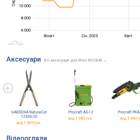
10 000
8 000
6 000
Лип.
Лип.
Жовт.
Січ. 2025
Квіт.
L
Аксесуари
Всі аксесуари для Worx WG284E
→
GARDENA NatureCut
Procraft AS-12
Procraft PKA
12300-20
від 1 380 грн.
від 1 990 г
від 1 669 грн.
Відеоогляди