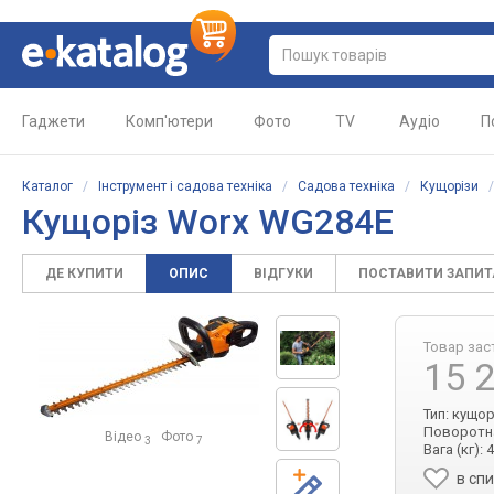
Гаджети
Комп'ютери
Фото
TV
Аудіо
П
Каталог
/
Інструмент і садова техніка
/
Садова техніка
/
Кущорізи
Кущоріз Worx WG284E
ДЕ КУПИТИ
ОПИС
ВІДГУКИ
ПОСТАВИТИ ЗАПИ
Товар зас
15 
Тип: кущо
Поворотна 
Відео
Фото
3
7
Вага (кг): 4
в сп