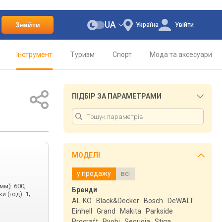
UA
Знайти
Україна
Увійти
Інструмент
Туризм
Спорт
Мода та аксесуари
ПІДБІР ЗА ПАРАМЕТРАМИ
МОДЕЛІ
у продажу
всі
мм): 600;
Бренди
 (год): 1;
AL-KO
Black&Decker
Bosch
DeWALT
Einhell
Grand
Makita
Parkside
Procraft
Ryobi
Sequoia
Stiga