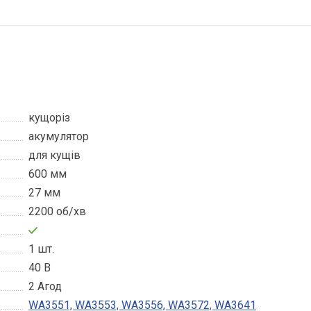
кущоріз
акумулятор
для кущів
600 мм
27 мм
2200 об/хв
1 шт.
40 В
2 Агод
WA3551, WA3553, WA3556, WA3572, WA3641