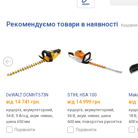
Рекомендуємо товари в наявності
Кущорізи
DeWALT DCMHT573N
STIHL HSA 100
Mak
від 14 741 грн.
від 14 999 грн.
від 
кущоріз, акумуляторний,
кущоріз, акумуляторний,
кущо
54 В, 9 Агод, акум. немає,
36 В, акум. немає, шина
18 В
шина 650 мм
600 мм, поворотна рукоятка
600 
порівняти
порівняти