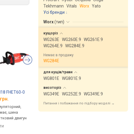
Tekhmann
Vitals
Worx
Yato
Усі бренди
Worx
(
тип
)
кущоріз
WG263E
WG260E.9
WG261E.9
WG264E.9
WG284E.9
Немає в продажу
WG284E
для
кущів/трави
WG801E
WG801E.9
висоторіз
M18 FHET60-0
STIHL HSA 60
Milwaukee M18 CHT-
WG349E
WG252E.9
WG349E.9
грн.
від 12 699 грн.
від 13 800 грн.
Питання і побажання по підбору моделі →
муляторний,
кущоріз, акумуляторний,
кущоріз, акумулятор
емає, шина
36 В, акум. немає, шина
18 В, акум. немає, ши
ітковий двигун
600 мм, поворотна рукоятка
600 мм
яти
порівняти
порівняти