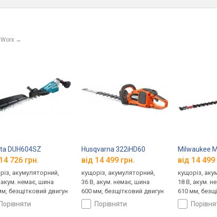
 Worx
→
ita DUH604SZ
Husqvarna 322iHD60
Milwaukee 
14 726 грн.
від 14 499 грн.
від 14 499 
різ, акумуляторний,
кущоріз, акумуляторний,
кущоріз, аку
, акум. немає, шина
36 В, акум. немає, шина
18 В, акум. н
мм, безщітковий двигун
600 мм, безщітковий двигун
610 мм, безщ
порівняти
порівняти
порівн