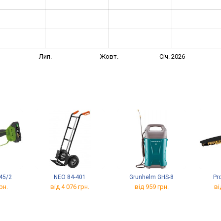
Лип.
Жовт.
Січ. 2026
45/2
NEO 84-401
Grunhelm GHS-8
Pr
рн.
від 4 076 грн.
від 959 грн.
ві