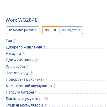
Worx WG284E
поворотна рукоятка
акк. 1 шт.
акк. відсутній
Тип
Джерело
живлення
Насадки
Довжина
шини
Крок
зубів
Частота
ходу
Поворотна
рукоятка
Комплектний
акумулятор
Напруга
батареї
Ємність
акумулятора
Сумісні
акумулятори