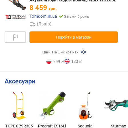
Акумуляторні садові ножиці Worx WG263E
8 459
грн.
Tomdom.in.ua
З нами 6 років
(Львів)
Перейти в магазин
Ціни в інших країнах
180 £
799 zł
Аксесуари
TOPEX 79R305
Procraft ES16Li
Sequoia
Sturmax