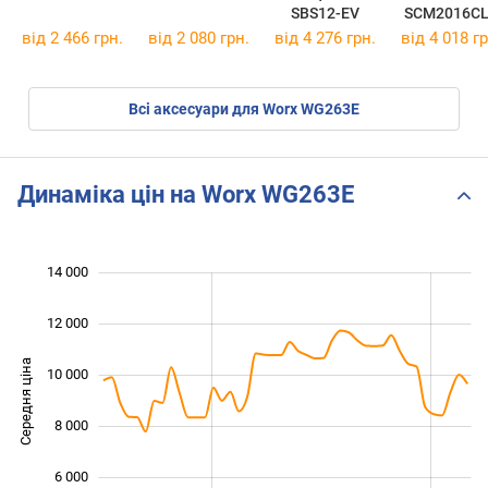
SBS12-EV
SCM2016C
від 2 466 грн.
від 2 080 грн.
від 4 276 грн.
від 4 018 гр
Всі аксесуари для Worx WG263E
Динаміка цін на Worx WG263E
 000
 000
 000
 000
 000
0
14 000
12 000
Середня ціна
10 000
10 000
8 000
6 000