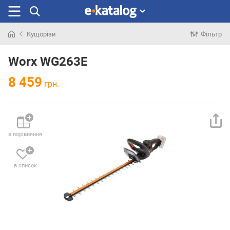
Кущорізи
Фільтр
Шукали
раніше
Worx WG263E
8 459
грн.
в порівняння
в список