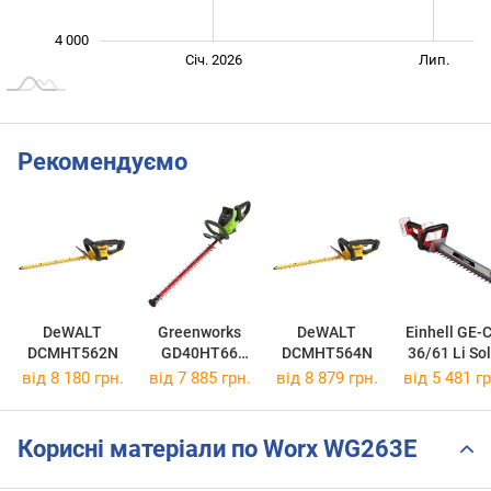
4 000
Січ. 2027
Лип.
Січ. 2026
Лип.
L
Рекомендуємо
DeWALT
Greenworks
DeWALT
Einhell GE-
DCMHT562N
GD40HT66
DCMHT564N
36/61 Li So
2200507
від 8 180 грн.
від 7 885 грн.
від 8 879 грн.
від 5 481 гр
Корисні матеріали по Worx WG263E