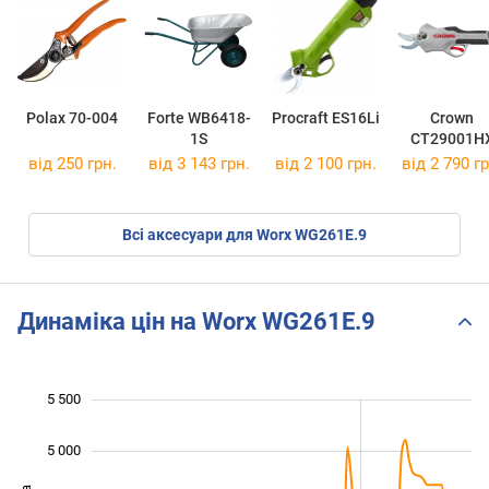
Polax 70-004
Forte WB6418-
Procraft ES16Li
Crown
1S
CT29001H
від 250 грн.
від 3 143 грн.
від 2 100 грн.
від 2 790 гр
Всі аксесуари для Worx WG261E.9
Динаміка цін на Worx WG261E.9
5 500
 000
 500
 000
5 000