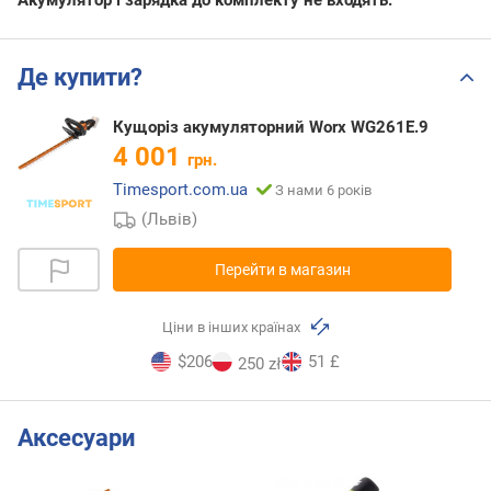
Акумулятор і зарядка до комплекту не входять.
Де купити?
Кущоріз акумуляторний Worx WG261E.9
4 001
грн.
Timesport.com.ua
З нами 6 років
(Львів)
Перейти в магазин
Ціни в інших країнах
$206
51 £
250 zł
Аксесуари