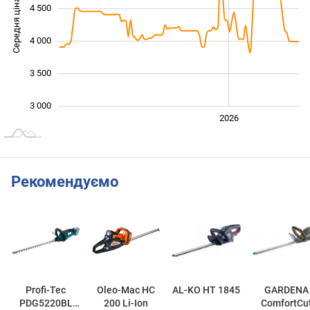
Середня ціна
4 500
3 000
4 000
3 500
3 000
2024
2025
2028
2026
L
Рекомендуємо
Profi-Tec
Oleo-Mac HC
AL-KO HT 1845
GARDENA
PDG5220BL
200 Li-Ion
ComfortCu