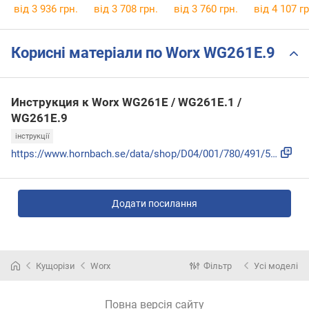
005955
50/18V P4
від 3 936 грн.
від 3 708 грн.
від 3 760 грн.
від 4 107 гр
14730-55
Корисні матеріали по Worx WG261E.9
Инструкция к Worx WG261E / WG261E.1 /
WG261E.9
інструкції
https://www.hornbach.se/data/shop/D04/001/780/491/507/919/4...
Додати посилання
Кущорізи
Worx
Фільтр
Усі моделі
Повна версія сайту