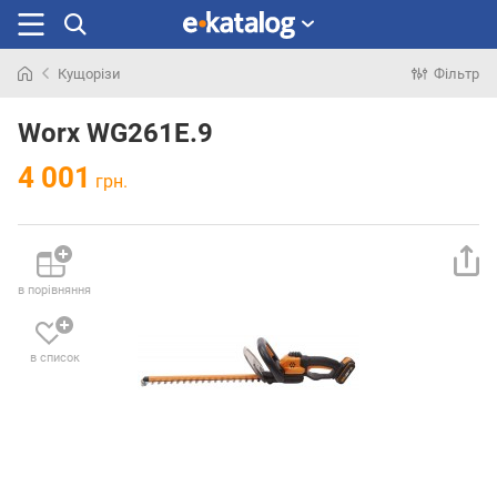
Кущорізи
Фільтр
Шукали
раніше
Worx WG261E.9
4 001
грн.
в порівняння
в список