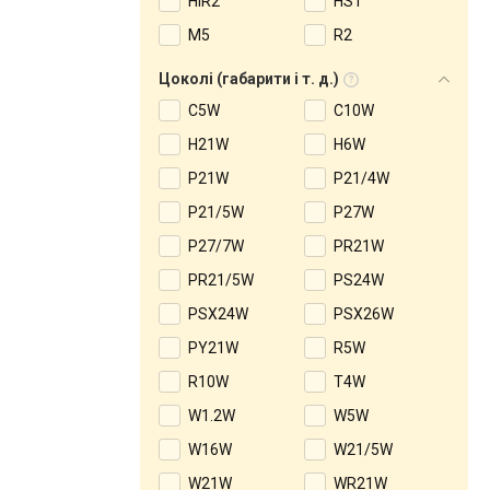
HIR2
HS1
M5
R2
Цоколі (габарити і т. д.)
C5W
C10W
H21W
H6W
P21W
P21/4W
P21/5W
P27W
P27/7W
PR21W
PR21/5W
PS24W
PSX24W
PSX26W
PY21W
R5W
R10W
T4W
W1.2W
W5W
W16W
W21/5W
W21W
WR21W