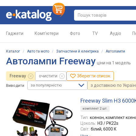
Гаджети
Комп'ютери
Фото
TV
Аудіо
П
Каталог
/
Авто та мото
/
Запчастини й електрика
/
Автолампи
Автолампи Freeway
ціни
на 1 модель
Freeway
очистити
Зберегти список
за популярністю
з доставкою по Україн
Виводити
Freeway Slim H3 6000K
комплект 2 шт.
Тип:
ксенон, комплект ксен
Цоколь:
H3 / PK22s
Світ:
білий, 6000 К