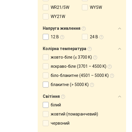
WR21/5W
WY5W
WY21W
Напруга живлення
12 В
24 В
Колірна температура
жовто-біле (≤ 3700 K)
яскраво-біле (3701 – 4500 K)
біло-блакитне (4501 – 5000 K)
блакитне (> 5000 K)
Світіння
білий
жовтий (помаранчевий)
червоний