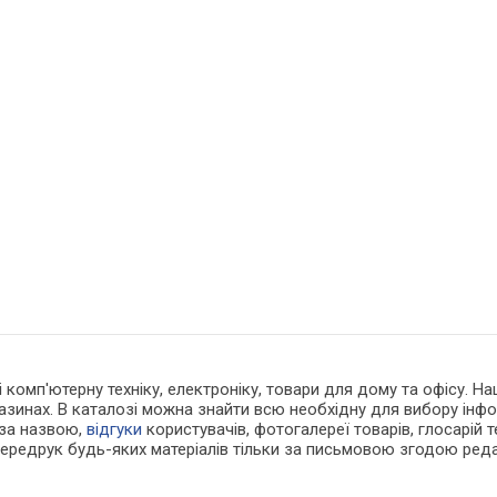
 і комп'ютерну техніку, електроніку, товари для дому та офісу. 
азинах. В каталозі можна знайти всю необхідну для вибору ін
 за назвою,
відгуки
користувачів, фотогалереї товарів, глосарій те
Передрук будь-яких матеріалів тільки за письмовою згодою реда