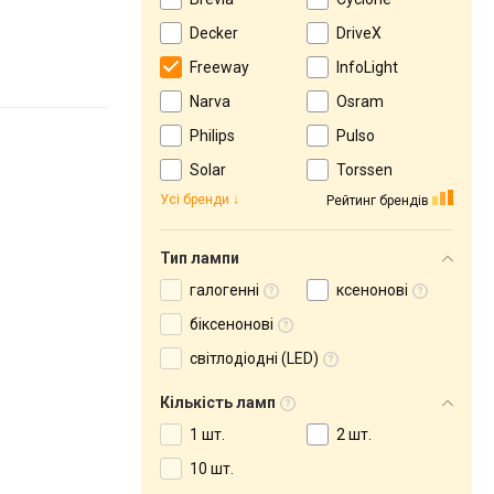
Decker
DriveX
Freeway
InfoLight
Narva
Osram
Philips
Pulso
Solar
Torssen
Усі бренди
Рейтинг брендів
Тип лампи
галогенні
ксенонові
біксенонові
світлодіодні (LED)
Кількість ламп
1 шт.
2 шт.
10 шт.