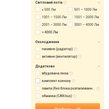
Світловий потік
≤ 500 Лм
501 – 1000 Лм
1001 – 1500 Лм
1501 – 2000 Лм
2001 – 3000 Лм
3001 – 4000 Лм
> 4000 Лм
Охолодження
пасивне (радіатор)
активне (вентилятор)
Додатково
вбудована лінза
комплект ксенону
лампа (без блока розпалювання)
обманка (CAN bus)