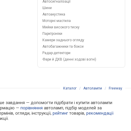
Автосигналізації
Шини
Автоакустика
Моторні мастила
Мийки високого тиску
Парктроніки
Камери заднього огляду
Автобагажники та бокси
Радар-детектори
Фари й ДХВ (денні ходові вогні)
Каталог
/
Автолампи
/
Freeway
Наше завдання — допомогти підібрати і купити автолампи
формацію —
порівняння
автоламп, підбір моделей за
рмінів, огляди, інструкції,
рейтинг
товарів,
рекомендації
кції.