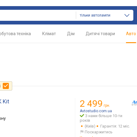
тільки автолампи
обутова техніка
Клімат
Дім
Дитячі товари
Авто
і
 Kit
2 499
грн.
Avtostudio.com.ua
З нами більше 10-ти
ону
років
(Київ)
Гарантія: 12 міс.
Поскаржитись