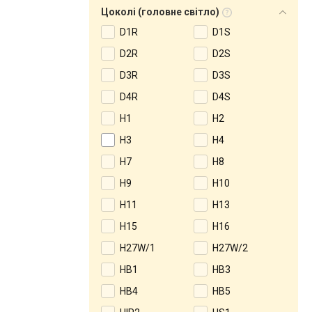
Цоколі (головне світло)
D1R
D1S
D2R
D2S
D3R
D3S
D4R
D4S
H1
H2
H3
H4
H7
H8
H9
H10
H11
H13
H15
H16
H27W/1
H27W/2
HB1
HB3
HB4
HB5