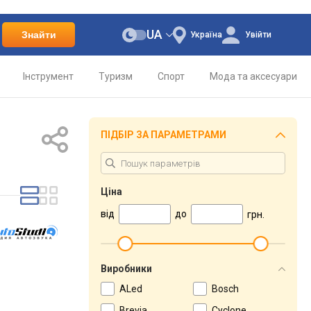
UA
Знайти
Україна
Увійти
Інструмент
Туризм
Спорт
Мода та аксесуари
ПІДБІР ЗА ПАРАМЕТРАМИ
Ціна
від
до
грн.
Виробники
ALed
Bosch
Brevia
Cyclone