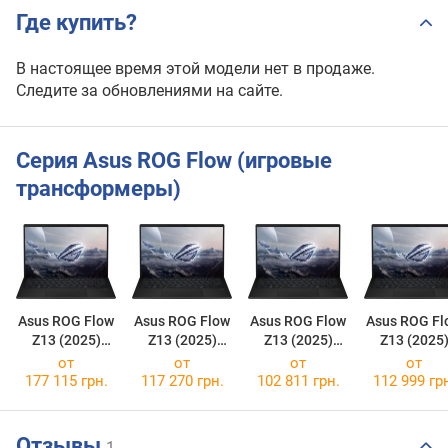
Где купить?
В настоящее время этой модели нет в продаже.
Следите за обновлениями на сайте.
Серия Asus ROG Flow (игровые
трансформеры)
Asus ROG Flow
Asus ROG Flow
Asus ROG Flow
Asus ROG Fl
Z13 (2025)
Z13 (2025)
Z13 (2025)
Z13 (2025
GZ302EA
GZ302EA
GZ302EA
GZ302EA
от
от
от
от
[GZ302EA-RU089]
[GZ302EA-RU126W]
[GZ302EA-RU012X]
[GZ302EA-XS
177 115 грн.
117 270 грн.
102 811 грн.
112 999 гр
Отзывы
1