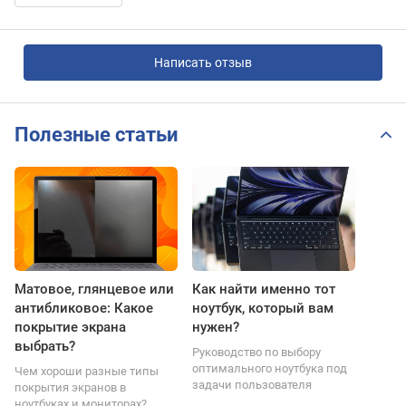
Написать отзыв
Полезные статьи
Матовое, глянцевое или
Как найти именно тот
антибликовое: Какое
ноутбук, который вам
покрытие экрана
нужен?
выбрать?
Руководство по выбору
оптимального ноутбука под
Чем хороши разные типы
задачи пользователя
покрытия экранов в
ноутбуках и мониторах?