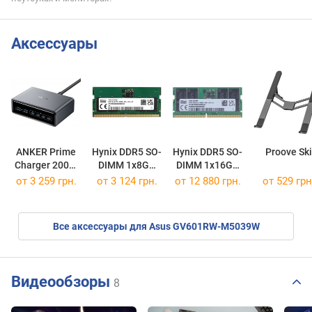
Аксессуары
ANKER Prime
Hynix DDR5 SO-
Hynix DDR5 SO-
Proove Ski
Charger 200W
DIMM 1x8GB
DIMM 1x16GB
6 Ports GaN
HMCG66AGBSA095N
HMCG78MEBSA092N
от 3 259 грн.
от
3 124 грн.
от
12 880 грн.
от 529 грн
Все аксессуары для Asus GV601RW-M5039W
Видеообзоры
8