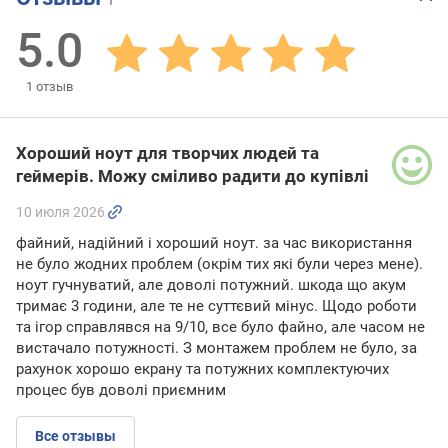
5.0
1
отзыв
Хороший ноут для творчих людей та
геймерів. Можу сміливо радити до купівлі
10 июля 2026
файний, надійний і хороший ноут. за час використання
не було жодних проблем (окрім тих які були через мене).
ноут гучнуватий, але доволі потужний. шкода що акум
тримає 3 години, але те не суттєвий мінус. Щодо роботи
та ігор справлявся на 9/10, все було файно, але часом не
вистачало потужності. З монтажем проблем не було, за
рахунок хорошо екрану та потужних комплектуючих
процес був доволі приємним
Все отзывы