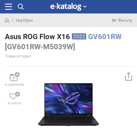
Ноутбуки
Фильтр
Искали
раньше
Asus ROG Flow X16
GV601RW
2022
[GV601RW-M5039W]
Товар устарел
в сравнение
в список