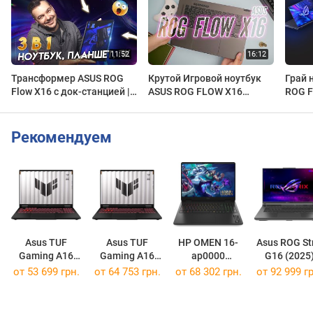
Трансформер ASUS ROG
Крутой Игровой ноутбук
Грай н
Flow X16 с док-станцией |
ASUS ROG FLOW X16
ROG F
Жан-Жақ Обзор | Лучший
ноутбук-трансформер
гейме
игровой ноутбук в 2022
всере
году
Рекомендуем
Asus TUF
Asus TUF
HP OMEN 16-
Asus ROG Str
Gaming A16
Gaming A16
ap0000
G16 (2025
(2025)
(2025)
[BL6K1AV]
G614PR
от
53 699 грн.
от
64 753 грн.
от
68 302 грн.
от
92 999 гр
FA608UH
FA608UM
[G614PR-G16
[FA608UH-R7165W]
[FA608UM-R7165W]