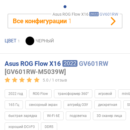
Asus ROG Flow X16
GV601RW
2022
Все конфигурации
1
ЦВЕТ
1
Asus ROG Flow X16
GV601RW
2022
[GV601RW-M5039W]
5.0 /
1
отзыв
2022 год
ROG Flow
трансформер 360°
игровой
mini
165 Гц
сенсорный экран
апгрейд ОЗУ
дискретная
S
быстрая зарядка
Wi-Fi 6E
подсветка
3D сканер лица
хороший DCI-P3
DDR5