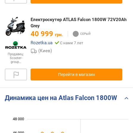
Електроскутер ATLAS Falcon 1800W 72V20Ah
Grey
40 999
грн.
Rozetka.ua
С нами 7 лет
(Киев)
Продавец:
Scooter-
group…
Перейти в магазин
Динамика цен на Atlas Falcon 1800W
48 000
 000
 000
 000