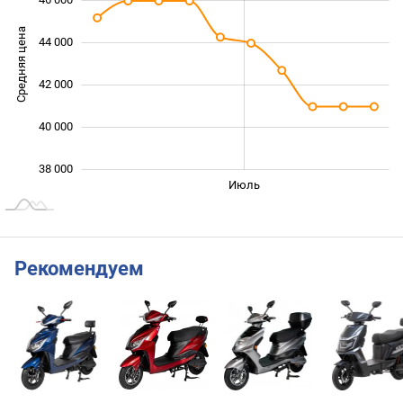
46 000
Средняя цена
44 000
38 000
42 000
40 000
38 000
Июнь
Сент.
Май
Авг.
Июль
L
Рекомендуем