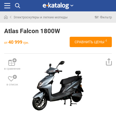
Электроскутеры и легкие мопеды
Фильтр
Искали
раньше
Atlas Falcon 1800W
4
40 999
СРАВНИТЬ ЦЕНЫ
от
грн.
в сравнение
в список