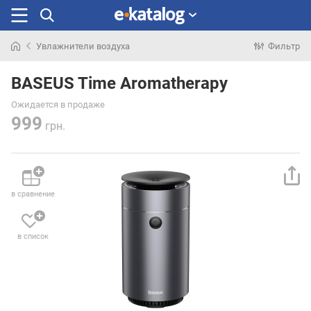
Увлажнители воздуха
Фильтр
Искали
раньше
BASEUS Time Aromatherapy
Ожидается в продаже
999
грн.
в сравнение
в список