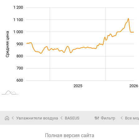
1 200
 300
400
500
1 100
1 000
Средняя цена
900
1 000
800
700
600
2024
2027
2025
2026
L
Увлажнители воздуха
BASEUS
Фильтр
Все мо
Полная версия сайта