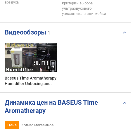
воздуха
критерии выбора
ультразвукового
увлажнителя или мойки
Видеообзоры
1
Baseus Time Aromatherapy
Humidifier Unboxing and
Review [ Model: DSHG1 ]
Динамика цен на BASEUS Time
Aromatherapy
Цена
Кол-во магазинов