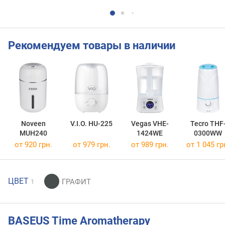
Рекомендуем товары в наличии
Noveen
V.I.O. HU-225
Vegas VHE-
Tecro THF
MUH240
1424WE
0300WW
от 920 грн.
от 979 грн.
от 989 грн.
от 1 045 гр
ЦВЕТ
1
BASEUS Time Aromatherapy