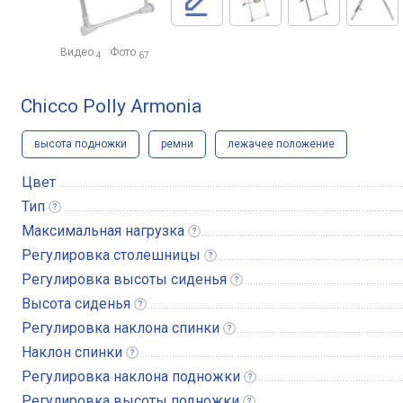
Видео
Фото
4
67
Chicco Polly Armonia
высота подножки
ремни
лежачее положение
Цвет
Тип
Максимальная
нагрузка
Регулировка
столешницы
Регулировка высоты
сиденья
Высота
сиденья
Регулировка наклона
спинки
Наклон
спинки
Регулировка наклона
подножки
Регулировка высоты
подножки