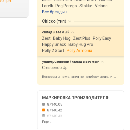
90 грн.
Lorelli
Peg Perego
Stokke
Velano
Все бренды
Chicco
(
тип
)
складываемый
Zest
Baby Hug
Zest Plus
Polly Easy
Happy Snack
Baby Hug Pro
Polly 2 Start
Polly Armonia
универсальный /
складываемый
Crescendo Up
Вопросы и пожелания по подбору модели →
МАРКИРОВКА ПРОИЗВОДИТЕЛЯ:
87140.05
87140.42
87140.43
Еще
↓