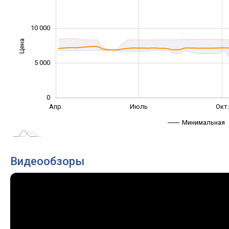
10 000
Цена
10 000
5 000
0
Янв. 2025
Окт.
Апр.
Июль
Окт
L
Минимальная
Видеообзоры