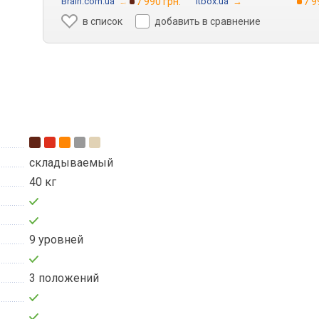
Brain.com.ua
→
7 990 грн.
Itbox.ua
→
7 9
в список
добавить в сравнение
складываемый
40 кг
9 уровней
3 положений