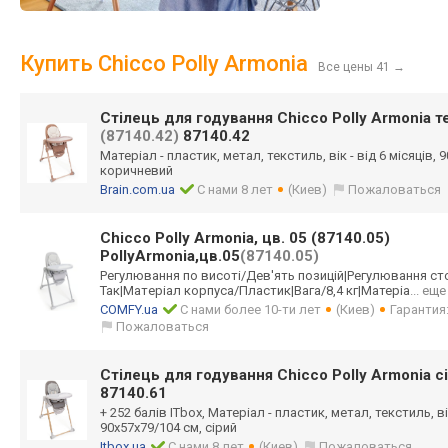
Купить Chicco Polly Armonia
Все цены 41
→
Стілець для годування Chicco Polly Armonia 
(87140.42)
87140.42
Матеріал - пластик, метал, текстиль, вік - від 6 місяців, 
коричневий
Brain.com.ua
С нами 8 лет
(Киев)
Пожаловаться
Chicco Polly Armonia, цв. 05 (87140.05)
PollyArmonia,цв.05
(87140.05)
Регулювання по висоті/Дев'ять позицій|Регулюв
ання ст
Так|Мат
еріал корпуса/Пластик
|Вага/8,4 кг|Матеріа
... еще
COMFY.ua
С нами более 10-ти лет
(Киев)
Гарантия
Пожаловаться
Стілець для годування Chicco Polly Armonia с
87140.61
+ 252 балів ITbox, Матеріал - пластик, метал, текстиль, вік
90х57х79/104 см, сірий
Itbox.ua
С нами 8 лет
(Киев)
Пожаловаться