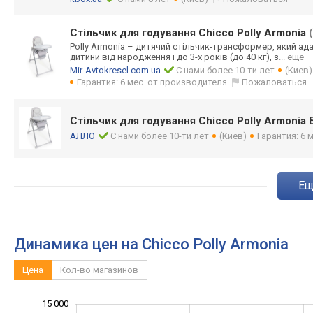
Стільчик для годування Chicco Polly Armonia
Polly Armonia – дитячий стільчик-трансф
ормер, який ад
дитини від народження і до 3-х років (до 40 кг), з
... еще
Mir-Avtokresel.com.ua
С нами более 10-ти лет
(Киев)
Гарантия: 6 мес. от производителя
Пожаловаться
Стільчик для годування Chicco Polly Armoni
АЛЛО
С нами более 10-ти лет
(Киев)
Гарантия: 6 м
e
Динамика цен на Chicco Polly Armonia
Цена
Кол-во магазинов
-10 000
20 000
-4 000
-2 000
-5 000
2 000
15 000