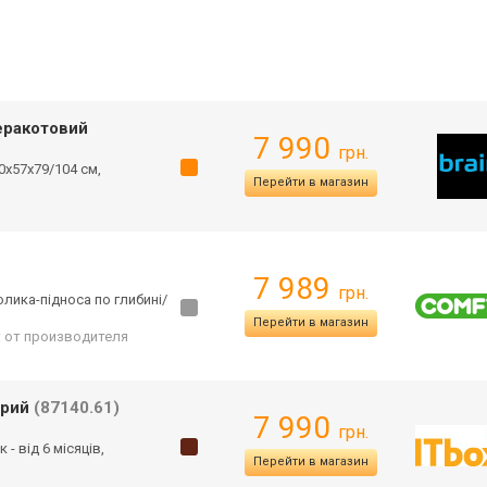
теракотовий
7 990
грн.
90х57х79/104 см,
Перейти в магазин
7 989
грн.
олика-підноса по глибині/
Перейти в магазин
: от производителя
ірий
(87140.61)
7 990
грн.
 - від 6 місяців,
Перейти в магазин