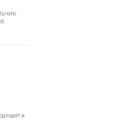
льчик
яв
одходят и