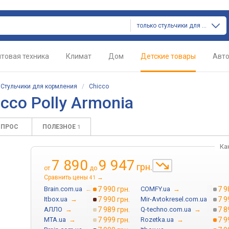
только стульчики для кормления
товая техника
Климат
Дом
Детские товары
Авт
/
Стульчики для кормления
/
Chicco
cco Polly Armonia
ОПРОС
ПОЛЕЗНОЕ
1
Ка
7 890
9 947
грн.
от
до
Сравнить цены
→
41
Brain.com.ua
→
7 990 грн.
COMFY.ua
→
7 9
Itbox.ua
→
7 990 грн.
Mir-Avtokresel.com.ua
→
7 9
АЛЛО
→
7 989 грн.
Q-techno.com.ua
→
7 8
MTA.ua
→
7 999 грн.
Rozetka.ua
→
7 9