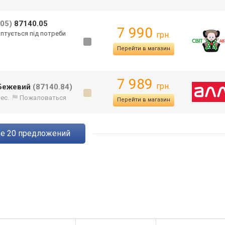
(05)
87140.05
7 990
аптується під потреби
грн.
Перейти в магазин
7 989
грн.
a Бежевий
(87140.84)
ес.
Пожаловаться
Перейти в магазин
ще
20
предложений