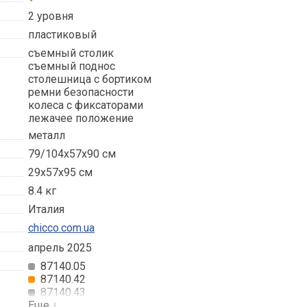
2 уровня
пластиковый
съемный столик
съемный поднос
столешница с бортиком
ремни безопасности
колеса с фиксаторами
лежачее положение
металл
79/104х57х90 см
29х57х95 см
8.4 кг
Италия
chicco.com.ua
апрель 2025
87140.05
87140.42
87140.43
Еще
↓