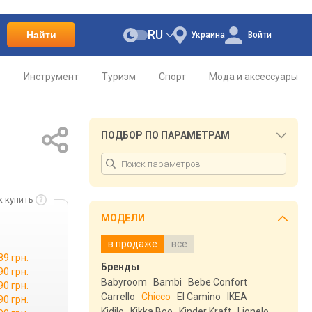
RU
Найти
Украина
Войти
о
Инструмент
Туризм
Спорт
Мода и аксессуары
ПОДБОР ПО ПАРАМЕТРАМ
к купить
МОДЕЛИ
в продаже
все
89 грн.
Бренды
90 грн.
Babyroom
Bambi
Bebe Confort
90 грн.
Carrello
Chicco
El Camino
IKEA
90 грн.
Kidilo
Kikka Boo
Kinder Kraft
Lionelo