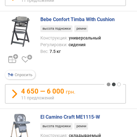
11 предложений
с
и
д
Bebe Confort Timba With Cushion
е
высота подножки
ремни
н
ь
Конструкция:
универсальный
я
Регулировки:
сидения
(
Вес:
7.5 кг
у
р
о
в
Спросить
н
е
4 650 — 6 000
грн.
й
11 предложений
)
н
El Camino Craft ME1115-W
а
к
высота подножки
ремни
л
Конструкция:
складываемый