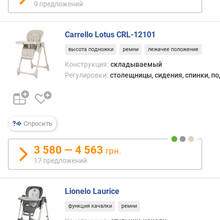
9 предложений
р
сиде
о
макс
г
низко
Carrello Lotus CRL-12101
и
превр
м
стуль
высота подножки
ремни
лежачее положение
в
Конструкция:
складываемый
о
кресл
Регулировки:
столещницы, сидения, спинки, п
т
качал
д
о
р
о
Спросить
г
и
3 580 — 4 563
х
грн.
к
17 предложений
д
е
ш
Lionelo Laurice
е
функция качалки
ремни
в