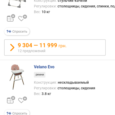
Конструкция:
стульчик-качели
ы
Регулировки:
столещницы, сидения, спинки, п
м
Вес:
10 кг
п
о
о
Спросить
т
з
ы
9 304 — 11 999
грн.
в
12 предложений
а
м
Velano Evo
п
ремни
о
д
Конструкция:
нескладываемый
а
Регулировки:
столещницы, сидения
т
Вес:
3.8 кг
е
д
о
Спросить
б