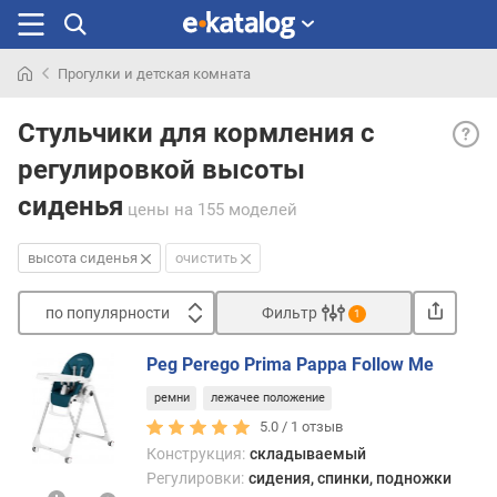
Прогулки и детская комната
Искали
Регул
раньше
Стульчики для кормления с
высо
регулировкой высоты
сиде
— во
сиденья
цены
на 155 моделей
регул
высо
высота сиденья
очистить
уста
сиде
стуль
по популярности
Фильтр
1
на
Сортировать
осно
Peg Perego Prima Pappa Follow Me
п
Эта
ремни
лежачее положение
о
функ
п
приго
5.0 /
1
отзыв
о
в
Конструкция:
складываемый
п
частн
Регулировки:
сидения, спинки, подножки
у