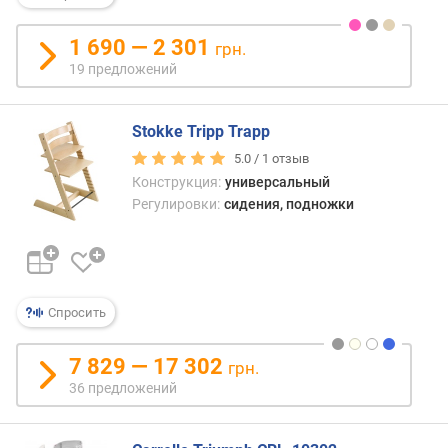
а
в
1 690 — 2 301
грн.
л
19 предложений
е
н
и
Stokke Tripp Trapp
я
5.0 /
1
отзыв
п
Конструкция:
универсальный
о
Регулировки:
сидения, подножки
к
о
л
и
ч
Спросить
е
с
7 829 — 17 302
грн.
т
36 предложений
в
у
п