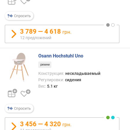
н
а
я
Спросить
н
а
г
3 789 — 4 618
грн.
р
12 предложений
у
з
к
Osann Hochstuhl Uno
а
ремни
(
к
Конструкция:
нескладываемый
г
Регулировки:
сидения
)
Вес:
5.1 кг
в
ы
Спросить
с
о
т
3 456 — 4 320
грн.
а