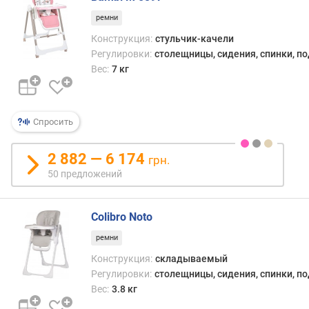
в
ремни
е
с
Конструкция:
стульчик-качели
(
Регулировки:
столещницы, сидения, спинки, п
к
Вес:
7 кг
г
)
Спросить
2 882 — 6 174
грн.
50 предложений
Colibro Noto
ремни
Конструкция:
складываемый
Регулировки:
столещницы, сидения, спинки, п
Вес:
3.8 кг