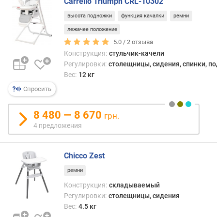
Carrello Triumph CRL-10302
р
е
высота подножки
функция качалки
ремни
д
лежачее положение
л
5.0 /
2
отзыва
о
Конструкция:
стульчик-качели
ж
Регулировки:
столещницы, сидения, спинки, п
е
н
Вес:
12 кг
и
Спросить
й
8 480 — 8 670
грн.
м
4 предложения
а
к
Chicco Zest
с
и
ремни
м
Конструкция:
складываемый
а
Регулировки:
столещницы, сидения
л
Вес:
4.5 кг
ь