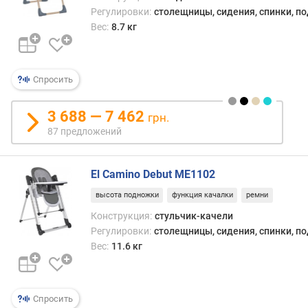
о
Регулировки:
столещницы, сидения, спинки, п
н
Вес:
8.7 кг
с
п
и
н
Спросить
к
и
3 688 — 7 462
грн.
(
87 предложений
п
о
л
El Camino Debut ME1102
о
ж
высота подножки
функция качалки
ремни
е
Конструкция:
стульчик-качели
н
Регулировки:
столещницы, сидения, спинки, п
и
Вес:
11.6 кг
й
)
в
Спросить
ы