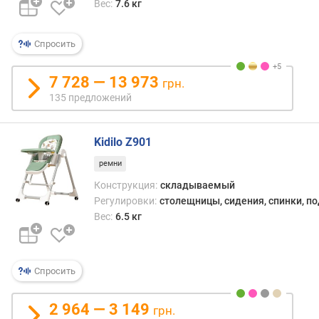
для
Вес:
7.6 кг
л
наст
я
высо
р
Спросить
стуль
н
под
о
«взр
7 728 — 13 973
грн.
с
стол,
135 предложений
т
если
и
ребё
уже
Kidilo Z901
о
дост
т
подро
ремни
д
чтоб
Конструкция:
складываемый
е
есть
Регулировки:
столещницы, сидения, спинки, п
ш
за
Вес:
6.5 кг
е
ним.
в
Кром
ы
того,
х
неко
Спросить
к
моде
д
позв
2 964 — 3 149
грн.
о
уста