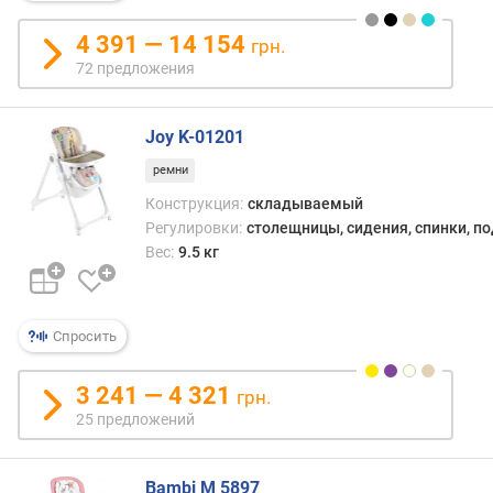
с
4 391 — 14 154
о
грн.
т
72 предложения
а
п
о
Joy K-01201
д
ремни
н
Конструкция:
складываемый
о
ж
Регулировки:
столещницы, сидения, спинки, п
к
Вес:
9.5 кг
и
(
у
Спросить
р
о
в
3 241 — 4 321
грн.
н
25 предложений
я
)
Bambi M 5897