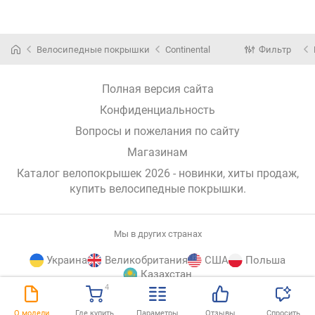
Велосипедные покрышки
Continental
Фильтр
Полная версия сайта
Конфиденциальность
Вопросы и пожелания по сайту
Магазинам
Каталог велопокрышек 2026 - новинки, хиты продаж,
купить велосипедные покрышки
.
Мы в других странах
Украина
Великобритания
США
Польша
Казахстан
4
E-
© E-Katalog, 2026
НАВЕРХ
О модели
Где купить
Параметры
Отзывы
Спросить