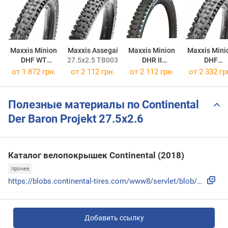
Maxxis Minion
Maxxis Assegai
Maxxis Minion
Maxxis Mini
DHF WT
27.5x2.5 TB00308200
DHR II
DHF
27.5x2.5TB85975700
27.5x2.4 TB00112300
27.5x2.8 TB
от
1 872 грн.
от
2 112 грн.
от
2 112 грн.
от
2 332 гр
Полезные материалы по Continental
Der Baron Projekt 27.5x2.6
Каталог велопокрышек Continental (2018)
прочее
https://blobs.continental-tires.com/www8/servlet/blob/11224...
Добавить ссылку