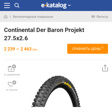
Велосипедные покрышки
Фильтр
Искали
раньше
Continental Der Baron Projekt
27.5x2.6
4
2 239 — 2 463
СРАВНИТЬ ЦЕНЫ
грн.
в сравнение
в список