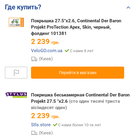
Где купить?
Покрышка 27.5"x2.6, Continental Der Baron
Projekt ProTection Apex, Skin, черный,
фолдинг 101381
2 239
грн.
VeloGO.com.ua
С нами 8 лет
(Киев)
Перейти в магазин
Покришка беськамерная Continental Der Baron
Projekt 27.5 "x2.6
(сто один тисячі триста
вісімдесят один)
2 239
грн.
Stls.store
С нами более 10-ти лет
(Киев)