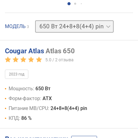
550 Вт
МОДЕЛЬ
3
24+8
(4+4) pin
750 Вт
24+8+8(4+4) pin
Cougar Atlas
Atlas 650
5.0 /
2
отзыва
2023 год
Мощность:
650 Вт
Форм-фактор:
ATX
Питание MB/CPU:
24+8+8(4+4) pin
КПД:
86 %