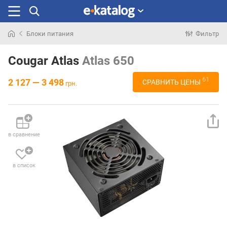
Блоки питания
Фильтр
Искали
раньше
Cougar Atlas
Atlas 650
61
2 127 — 3 498
СРАВНИТЬ ЦЕНЫ
грн.
в сравнение
в список