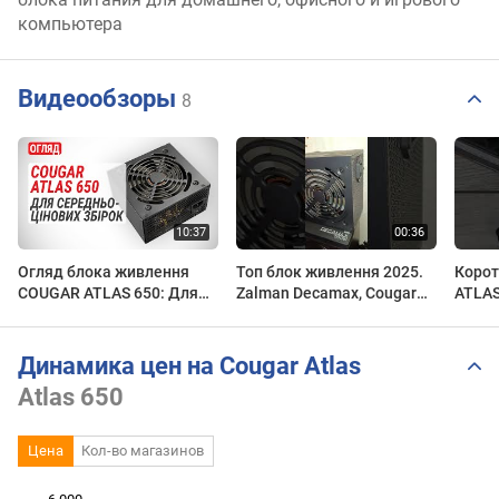
компьютера
Видеообзоры
8
Огляд блока живлення
Топ блок живлення 2025.
Корот
COUGAR ATLAS 650: Для
Zalman Decamax, Cougar
ATLA
середньоцінових збірок
Atlas. Як вибрати блок
#ATL
живлення для ПК
Динамика цен на Cougar Atlas
Atlas 650
Цена
Кол-во магазинов