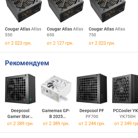
Cougar Atlas
Atlas
Cougar Atlas
Atlas
Cougar Atlas
Atlas
550
650
750
от 2 023 грн.
от 2 127 грн.
от 2 023 грн.
Рекомендуем
Deepcool
Gamemax GP-
Deepcool PF
PCCooler YK
Gamer Storm
B 2025
PF700
YK750H
PF-X
PF700X
GP 650B White
от
2 389 грн.
от
2 389 грн.
от
2 244 грн.
от
2 349 гр