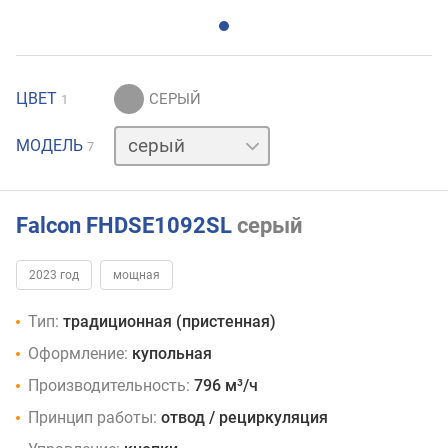
ЦВЕТ
1
бежевый
МОДЕЛЬ
7
белый
красный
нержавейка
синий
Falcon FHDSE1092SL
серый
черный
2023 год
мощная
Тип:
традиционная (пристенная)
Оформление:
купольная
Производительность:
796 м³/ч
Принцип работы:
отвод / рециркуляция