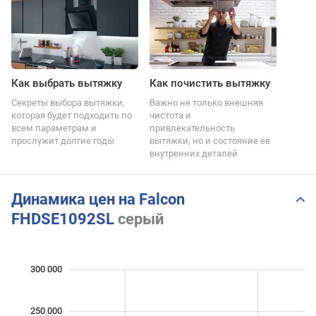
Как выбрать вытяжку
Как почистить вытяжку
Секреты выбора вытяжки,
Важно не только внешняя
которая будет подходить по
чистота и
всем параметрам и
привлекательность
прослужит долгие годы
вытяжки, но и состояние ее
внутренних деталей
Динамика цен на Falcon
FHDSE1092SL
серый
 000
 000
 000
 000
 000
 000
0
300 000
250 000