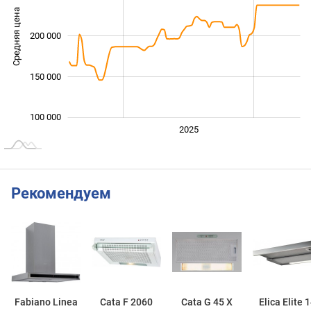
Средняя цена
200 000
100 000
150 000
100 000
2024
2026
2027
2025
L
Рекомендуем
Fabiano Linea
Cata F 2060
Cata G 45 X
Elica Elite 