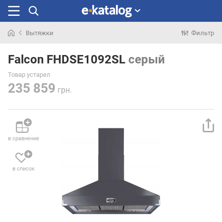
Вытяжки
Фильтр
Искали
раньше
Falcon FHDSE1092SL
серый
Товар устарел
235 859
грн.
в сравнение
в список