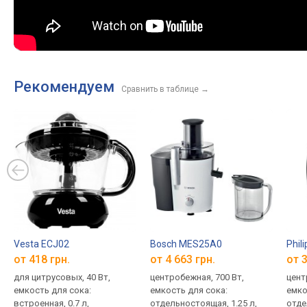
Рекомендуем
Сравнить в таблице
→
Vesta ECJ02
Bosch MES25A0
Phil
от 418 грн.
от 4 663 грн.
от 3
для цитрусовых, 40 Вт,
центробежная, 700 Вт,
цент
емкость для сока:
емкость для сока:
емко
встроенная, 0.7 л,
отдельностоящая, 1.25 л,
отде