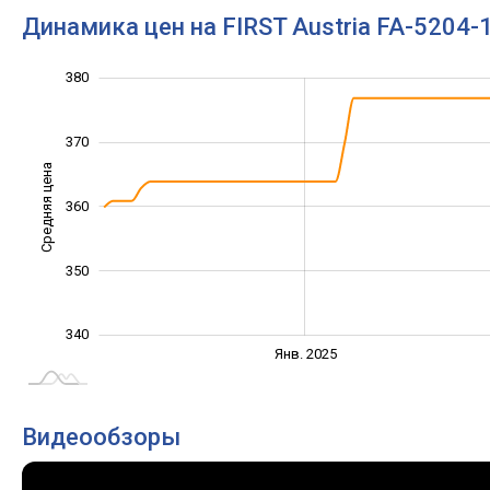
Динамика цен на FIRST Austria FA-5204-
380
330
335
345
355
365
390
320
370
Средняя цена
360
340
350
340
Янв. 2027
Июль
Янв. 2025
L
Видеообзоры