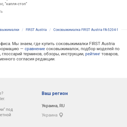
с, "капля-стоп"
контейнер для жмыха 1.5 л,
контейнер для жмыха
"капля-стоп"
ть
сравнить
сравнить
овыжималки
/
FIRST Austria
/
Соковыжималка FIRST Austria FA-5204-1
фиса. Мы знаем, где купить соковыжималки FIRST Austria
информацию —
сравнение
соковыжималок, подбор моделей по
 глоссарий терминов, обзоры, инструкции,
рейтинг
товаров,
менного согласия редакции.
Ваш регион
е?
er.
Украина
,
RU
ии" под
ретной
Украина