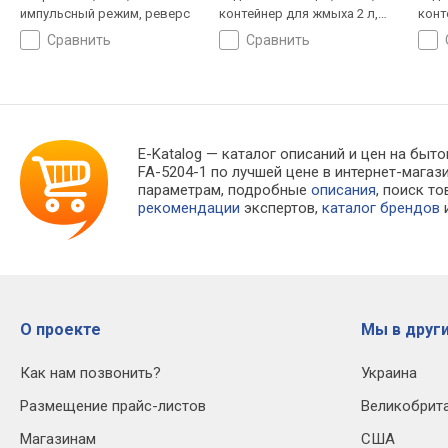
импульсный режим, реверс
контейнер для жмыха 2 л,
конт
"капля-стоп"
"кап
сравнить
сравнить
E-Katalog
— каталог описаний и цен на быто
FA-5204-1 по лучшей цене в интернет-маг
параметрам, подробные
описания
, поиск т
рекомендации
экспертов,
каталог брендов
и
О проекте
Мы в други
Как нам позвонить?
Украина
Размещение прайс-листов
Великобрит
Магазинам
США