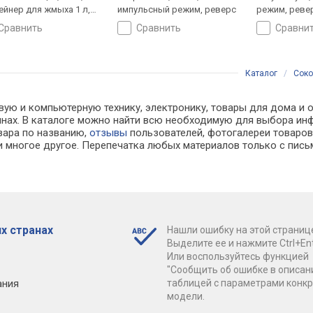
ейнер для жмыха 1 л,
импульсный режим, реверс
режим, ревер
ля-стоп"
сравнить
сравнить
сравни
Каталог
/
Сок
вую и компьютерную технику, электронику, товары для дома и о
азинах. В каталоге можно найти всю необходимую для выбора 
овара по названию,
отзывы
пользователей, фотогалереи товаров,
 многое другое. Перепечатка любых материалов только с пись
х странах
Нашли ошибку на этой страниц
Выделите ее и нажмите Ctrl+Ent
Или воспользуйтесь функцией
"Сообщить об ошибке в описан
ания
таблицей с параметрами конк
модели.