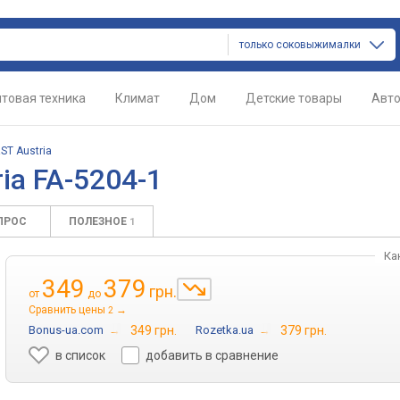
только соковыжималки
товая техника
Климат
Дом
Детские товары
Авт
RST Austria
ia FA-5204-1
ПРОС
ПОЛЕЗНОЕ
1
Ка
349
379
грн.
от
до
Сравнить цены
→
2
Bonus-ua.com
→
349 грн.
Rozetka.ua
→
379 грн.
в список
добавить в сравнение