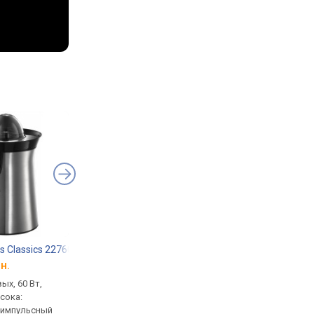
s Classics 22760-56
Gorenje JC900E
Gorenje JC805E
н.
от 2 909 грн.
от 2 544 грн.
ых, 60 Вт,
центробежная, 900 Вт,
центробежная, 800 Вт
сока:
емкость для сока:
емкость для сока:
, импульсный
отдельностоящая, 1 л,
отдельностоящая, 1 