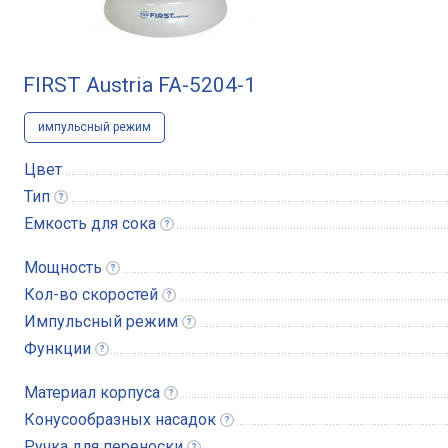
FIRST Austria FA-5204-1
импульсный режим
Цвет
Тип
Емкость для
сока
Мощность
Кол-во
скоростей
Импульсный
режим
Функции
Материал
корпуса
Конусообразных
насадок
Ручка для
переноски