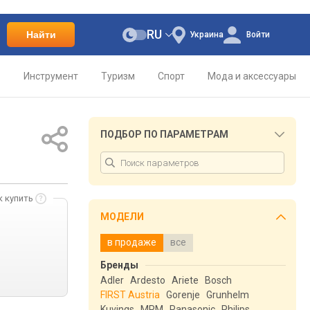
RU
Найти
Украина
Войти
о
Инструмент
Туризм
Спорт
Мода и аксессуары
ПОДБОР ПО ПАРАМЕТРАМ
к купить
МОДЕЛИ
в продаже
все
Бренды
Adler
Ardesto
Ariete
Bosch
FIRST Austria
Gorenje
Grunhelm
Kuvings
MPM
Panasonic
Philips