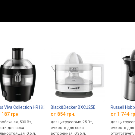
ips Viva Collection HR1832/02
Black&Decker BXCJ25E
Russell Hobb
 187 грн.
от 854 грн.
от 1 744 гр
робежная, 500 Вт,
для цитрусовых, 25 Вт,
для цитрусов
сть для сока:
емкость для сока:
емкость для 
льностоящая, 0.5 л,
встроенная, 0.35 л,
отсутствует