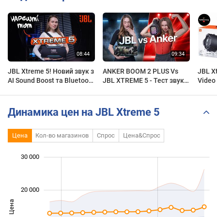
JBL Xtreme 5! Новий звук з
ANKER BOOM 2 PLUS Vs
JBL X
AI Sound Boost та Bluetooth
JBL XTREME 5 - Тест звуку
Video 
6.0
в студії. Яка колонка грає
bad at
краще?
Динамика цен на JBL Xtreme 5
Цена
Кол-во магазинов
Спрос
Цена&Спрос
30 000
 000
 000
 000
 000
 000
 000
20 000
Цена
10 000