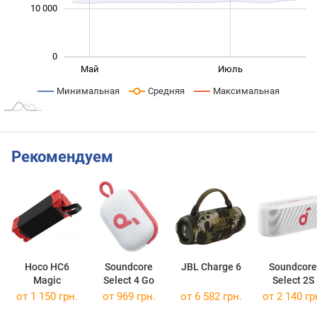
10 000
0
Сент.
Март
Май
Июль
L
Минимальная
Средняя
Максимальная
Рекомендуем
Hoco HC6
Soundcore
JBL Charge 6
Soundcore
Magic
Select 4 Go
Select 2S
от 1 150 грн.
от 969 грн.
от 6 582 грн.
от 2 140 гр