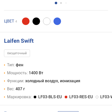
ЦВЕТ
4
Laifen Swift
бесщеточный
Тип:
фен
Мощность:
1400 Вт
Функции:
холодный воздух, ионизация
Вес:
407 г
Маркировка:
LF03-BLS-EU
LF03-RES-EU
LF03-