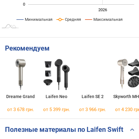
0
2024
2025
2028
2026
L
Минимальная
Средняя
Максимальная
Рекомендуем
Dreame Grand
Laifen Neo
Laifen SE 2
Skyworth M
от 3 678 грн.
от 5 399 грн.
от 3 966 грн.
от 4 230 гр
Полезные материалы по Laifen Swift