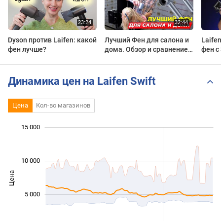
Dyson против Laifen: какой
Лучший Фен для салона и
Laife
фен лучше?
дома. Обзор и сравнение
фен с
Laifen Swift.
Динамика цен на Laifen Swift
Цена
Кол-во магазинов
 000
 000
 000
 000
 000
 000
 000
15 000
10 000
Цена
10 000
5 000