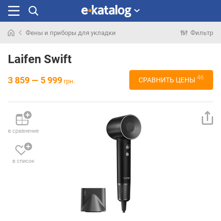
Фены и приборы для укладки
Фильтр
Искали
раньше
Laifen Swift
46
3 859 — 5 999
СРАВНИТЬ ЦЕНЫ
грн.
в сравнение
в список