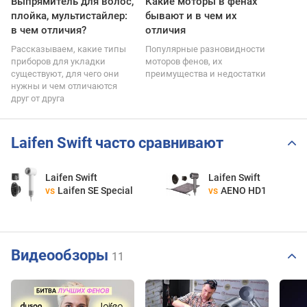
Выпрямитель для волос,
Какие моторы в фенах
плойка, мультистайлер:
бывают и в чем их
в чем отличия?
отличия
Рассказываем, какие типы
Популярные разновидности
приборов для укладки
моторов фенов, их
существуют, для чего они
преимущества и недостатки
нужны и чем отличаются
друг от друга
Laifen Swift часто сравнивают
Laifen Swift
Laifen Swift
vs
Laifen SE Special
vs
AENO HD1
Видеообзоры
11