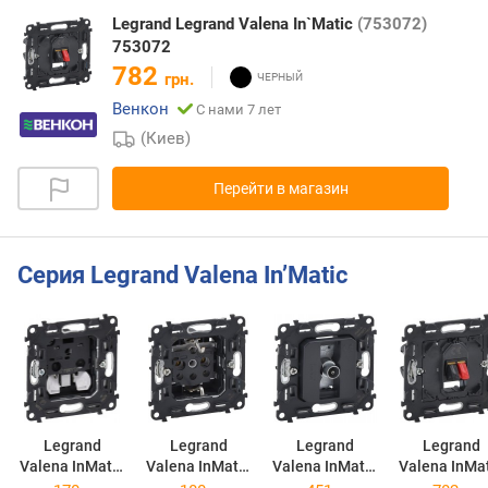
Legrand Legrand Valena In`Matic
(753072)
753072
782
грн.
Венкон
С нами 7 лет
(Киев)
Перейти в магазин
Серия Legrand Valena In’Matic
Legrand
Legrand
Legrand
Legrand
Valena InMatic
Valena InMatic
Valena InMatic
Valena InMa
753016
753025
753051
753072