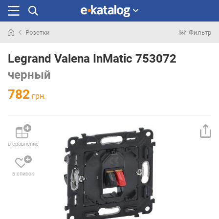
Розетки
Фильтр
Искали
раньше
Legrand Valena InMatic 753072
черный
782
грн.
в сравнение
в список