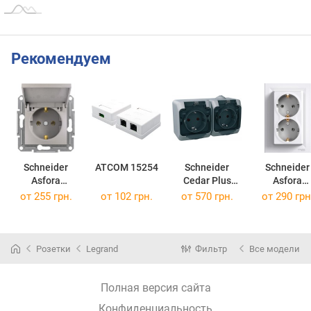
Рекомендуем
Schneider
ATCOM 15254
Schneider
Schneider
Asfora
Cedar Plus
Asfora
EPH3100169
WDE000625
EPH990012
от 255 грн.
от 102 грн.
от 570 грн.
от 290 грн
Розетки
Legrand
Фильтр
Все модели
Полная версия сайта
Конфиденциальность