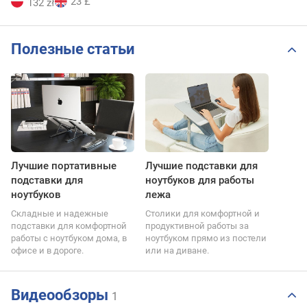
23 £
132 zł
Полезные статьи
Лучшие портативные
Лучшие подставки для
подставки для
ноутбуков для работы
ноутбуков
лежа
Складные и надежные
Столики для комфортной и
подставки для комфортной
продуктивной работы за
работы с ноутбуком дома, в
ноутбуком прямо из постели
офисе и в дороге.
или на диване.
Видеообзоры
1