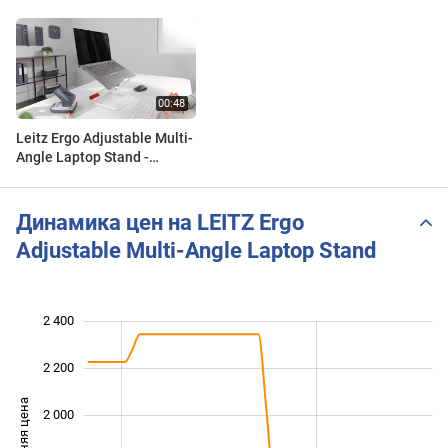
Leitz Ergo Adjustable Multi-
Angle Laptop Stand -
product video
Динамика цен на LEITZ Ergo
Adjustable Multi-Angle Laptop Stand
2 400
 000
 200
 600
2 200
Средняя цена
2 000
1 400