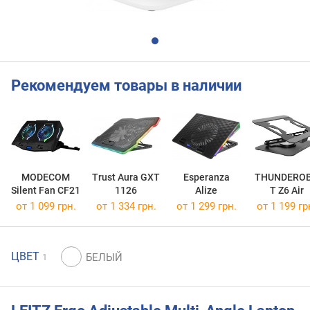
Рекомендуем товары в наличии
MODECOM
Trust Aura GXT
Esperanza
THUNDERO
Silent Fan CF21
1126
Alize
T Z6 Air
от 1 099 грн.
от 1 334 грн.
от 1 299 грн.
от 1 199 гр
ЦВЕТ
1