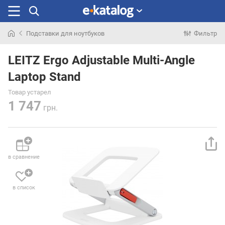
Подставки для ноутбуков
Фильтр
Искали
раньше
LEITZ Ergo Adjustable Multi-Angle
Laptop Stand
Товар устарел
1 747
грн.
в сравнение
в список