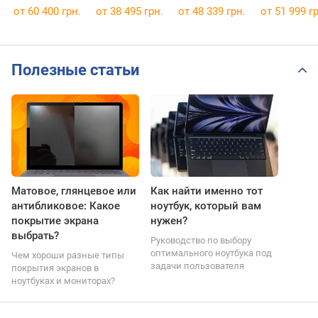
14AKP10
[83CV00DWPB]
[83ED0001US]
[83JQ007WR
от
60 400 грн.
от
38 495 грн.
от
48 339 грн.
от
51 999 гр
[83JY0044RM]
Полезные статьи
Матовое, глянцевое или
Как найти именно тот
антибликовое: Какое
ноутбук, который вам
покрытие экрана
нужен?
выбрать?
Руководство по выбору
оптимального ноутбука под
Чем хороши разные типы
задачи пользователя
покрытия экранов в
ноутбуках и мониторах?