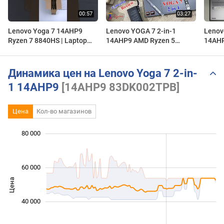
Lenovo Yoga 7 14AHP9
Lenovo YOGA 7 2-in-1
Lenov
Ryzen 7 8840HS | Laptop
14AHP9 AMD Ryzen 5
14AHP
Unboxing | Star Tech Ltd.
8640HS Unboxing and
Hard 
Review | Best 2 in 1 Laptop
Repla
Look
Динамика цен на Lenovo Yoga 7 2-in-
1 14AHP9
[14AHP9 83DK002TPB]
Цена
Кол-во магазинов
80 000
 000
 000
 000
 000
 000
0
60 000
Цена
20 000
40 000