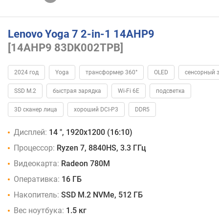
Lenovo Yoga 7 2-in-1 14AHP9
[14AHP9 83DK002TPB]
2024 год
Yoga
трансформер 360°
OLED
сенсорный 
SSD M.2
быстрая зарядка
Wi-Fi 6E
подсветка
3D сканер лица
хороший DCI-P3
DDR5
Дисплей:
14 ", 1920x1200 (16:10)
Процессор:
Ryzen 7, 8840HS, 3.3 ГГц
Видеокарта:
Radeon 780M
Оперативка:
16 ГБ
Накопитель:
SSD M.2 NVMe, 512 ГБ
Вес ноутбука:
1.5 кг