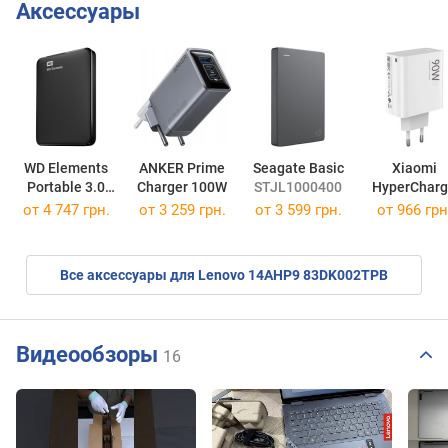
Аксессуары
WD Elements
ANKER Prime
Seagate Basic
Xiaomi
Portable 3.0
Charger 100W
STJL1000400
HyperChar
2.5"
Combo 90
от
4 747 грн.
от 3 259 грн.
от
3 599 грн.
от 966 грн
WDBU6Y0020BBK
Все аксессуары для Lenovo 14AHP9 83DK002TPB
Видеообзоры
16