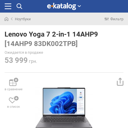
Ноутбуки
Фильтр
Искали
раньше
Lenovo Yoga 7 2-in-1 14AHP9
[14AHP9 83DK002TPB]
Ожидается в продаже
53 999
грн.
в сравнение
в список