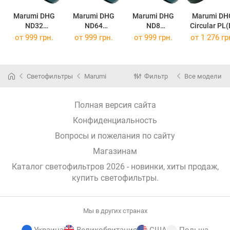
Marumi DHG
Marumi DHG
Marumi DHG
Marumi DH
ND32
ND64
ND8
Circular PL(
DHG ND32 46mm
DHG ND64 46mm
DHG ND8 46mm
Circular PL(
от
999 грн.
от
999 грн.
от
999 грн.
от
1 276 гр
Светофильтры
Marumi
Фильтр
Все модели
Полная версия сайта
Конфиденциальность
Вопросы и пожелания по сайту
Магазинам
Каталог светофильтров 2026 - новинки, хиты продаж,
купить светофильтры
.
Мы в других странах