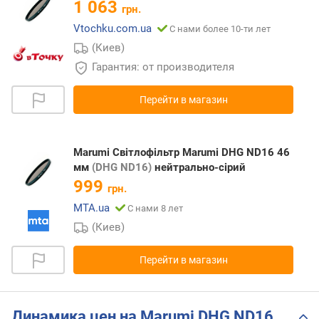
1 063
грн.
Vtochku.com.ua
С нами более 10-ти лет
(Киев)
Гарантия: от производителя
Перейти в магазин
Marumi Світлофільтр Marumi DHG ND16 46
мм
(DHG ND16)
нейтрально-сірий
999
грн.
MTA.ua
С нами 8 лет
(Киев)
Перейти в магазин
Динамика цен на Marumi DHG ND16