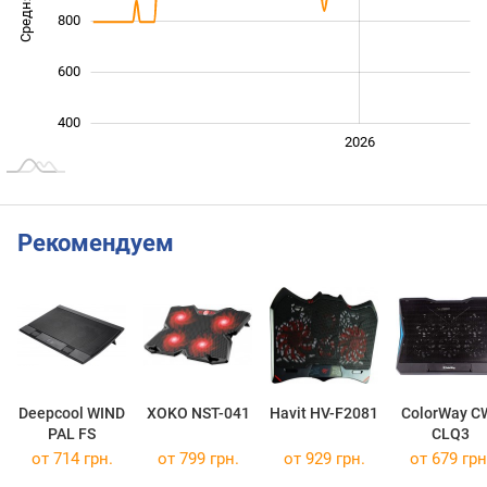
800
600
400
2024
2025
2028
2026
L
Рекомендуем
Deepcool WIND
XOKO NST-041
Havit HV-F2081
ColorWay C
PAL FS
CLQ3
от 714 грн.
от 799 грн.
от 929 грн.
от 679 грн