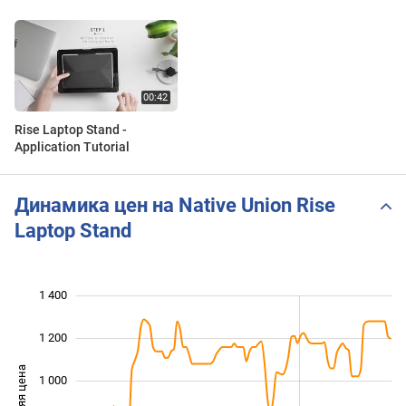
Rise Laptop Stand -
Application Tutorial
Динамика цен на Native Union Rise
Laptop Stand
1 400
 600
200
0
1 200
Средняя цена
1 000
1 000