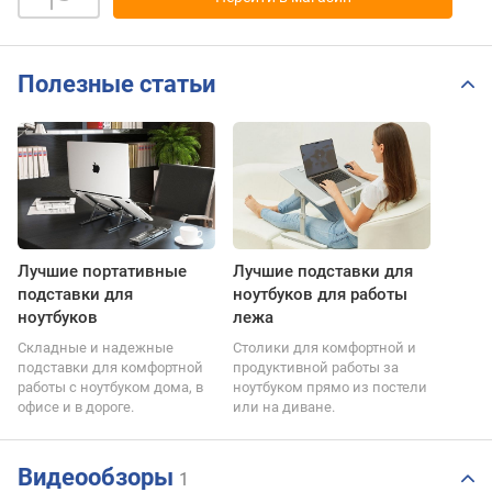
Полезные статьи
Лучшие портативные
Лучшие подставки для
подставки для
ноутбуков для работы
ноутбуков
лежа
Складные и надежные
Столики для комфортной и
подставки для комфортной
продуктивной работы за
работы с ноутбуком дома, в
ноутбуком прямо из постели
офисе и в дороге.
или на диване.
Видеообзоры
1