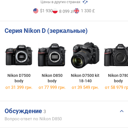
Цены в других странах
$1 930
1 330 £
8 099 zł
Серия Nikon D (зеркальные)
Nikon D7500
Nikon D850
Nikon D7500 kit
Nikon D78
body
body
18-140
body
от 31 399 грн.
от 77 999 грн.
от 39 549 грн.
от 58 979 гр
Обсуждение
3
Вопрос-ответ по Nikon D850