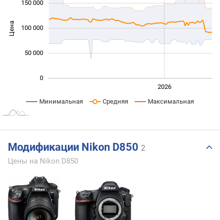
150 000
Цена
100 000
100 000
50 000
0
2024
2025
2028
2026
L
Минимальная
Средняя
Максимальная
Модификации Nikon D850
2
Цены на Nikon D850