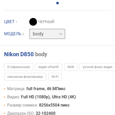
ЦВЕТ
1
24-
МОДЕЛЬ
2
120
мм
Nikon D850
body
D (зеркальные)
видео ultraHD
RAW
ручной фокус видео
сенсорная фокусировка
Wi-Fi
Матрица:
full frame, 46 МПикс
Видео:
Full HD (1080p), Ultra HD (4K)
Размер снимка:
8256x5504 пикс
Диапазон ISO:
32-102400