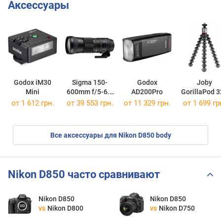
Аксессуары
Godox iM30
Sigma 150-
Godox
Joby
Mini
600mm f/5-6.3
AD200Pro
GorillaPod 3
Contemporary
от 1 612 грн.
от 39 553 грн.
от 11 329 грн.
от 1 699 гр
OS HSM DG
Все аксессуары для Nikon D850 body
Nikon D850 часто сравнивают
Nikon D850
Nikon D850
vs
Nikon D800
vs
Nikon D750