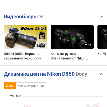
Видеообзоры
76
NIKON D850 | Вершина
Kai W по-русски:
зеркальной технологии
Впечатления от Nikon
D850
Динамика цен на Nikon D850
body
Цена
Кол-во магазинов
200 000
 000
 000
 000