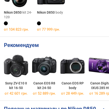
Nikon D850
kit 24-
Nikon D850
body
120
от 104 823 грн.
от 77 999 грн.
Рекомендуем
Sony ZV-E10 II
Canon EOS R8
Canon EOS RP
Canon Digit
kit 16-50
kit 24-50
body
IXUS 285 H
от 42 601 грн.
от 52 889 грн.
от 28 449 грн.
от 16 289 гр
Полезные материалы по Nikon D850