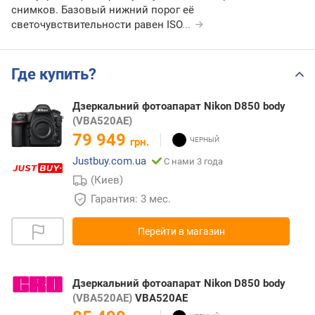
снимков. Базовый нижний порог её
светочувствительности равен ISO
...
Где купить?
Дзеркальний фотоапарат Nikon D850 body
(VBA520AE)
79 949
грн.
Justbuy.com.ua
С нами 3 года
(Киев)
Гарантия: 3 мес.
Перейти в магазин
Дзеркальний фотоапарат Nikon D850 body
(VBA520AE)
VBA520AE