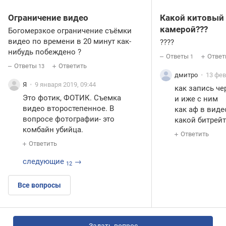
Ограничение видео
Какой китовый 
камерой???
Богомерзкое ограничение съёмки
видео по времени в 20 минут как-
????
нибудь побеждено ?
Ответы
Ответ
1
Ответы
Ответить
13
дмитро
13 фев
Я
9 января 2019, 09:44
как запись че
Это фотик, ФОТИК. Съемка
и иже с ним
видео второстепенное. В
как аф в виде
вопросе фотографии- это
какой битрей
комбайн убийца.
Ответить
Ответить
следующие
→
12
Все вопросы
Задать вопрос