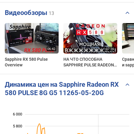
Видеообзоры
13
Sapphire RX 580 Pulse
НА ЧТО СПОСОБНА
Сравн
Overview
SAPPHIRE PULSE RADEON
и sapp
RX 580
Динамика цен на Sapphire Radeon RX
580 PULSE 8G G5 11265-05-20G
6 000
 400
 600
 200
5 800