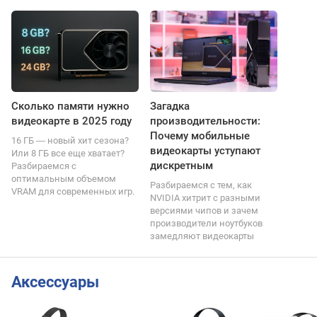
Сколько памяти нужно
Загадка
видеокарте в 2025 году
производительности:
Почему мобильные
16 ГБ ― новый хит сезона?
видеокарты уступают
Или 8 ГБ все еще хватает?
дискретным
Разбираемся с
оптимальным объемом
Разбираемся с тем, как
VRAM для современных игр.
NVIDIA хитрит с разными
версиями чипов и зачем
производители ноутбуков
замедляют видеокарты
Аксессуары