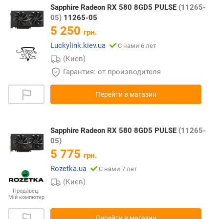
Sapphire Radeon RX 580 8GD5 PULSE
(11265-
05)
11265-05
5 250
грн.
Luckylink.kiev.ua
С нами 6 лет
(Киев)
Гарантия: от производителя
Перейти в магазин
Sapphire Radeon RX 580 8GD5 PULSE
(11265-
05)
5 775
грн.
Rozetka.ua
С нами 7 лет
(Киев)
Продавец:
Мій компютер
Перейти в магазин