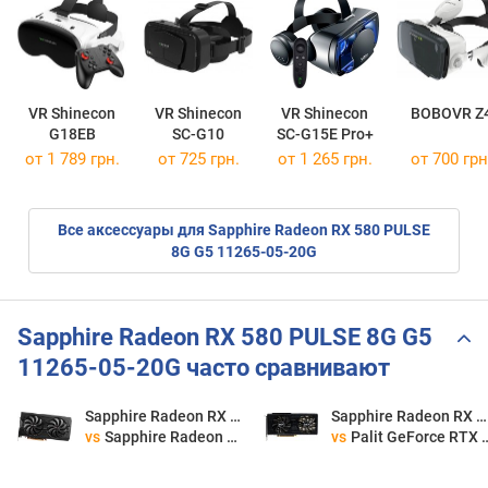
VR Shinecon
VR Shinecon
VR Shinecon
BOBOVR Z
G18EB
SC-G10
SC-G15E Pro+
от 1 789 грн.
от 725 грн.
от 1 265 грн.
от 700 грн
Все аксессуары для Sapphire Radeon RX 580 PULSE
8G G5 11265-05-20G
Sapphire Radeon RX 580 PULSE 8G G5
11265-05-20G часто сравнивают
Sapphire Radeon RX 580 PULSE 8G G5 11265-05-20G
Sapphire Radeon RX 580 PULSE 8G G5 11265-05-20G
vs
Sapphire Radeon RX 5700 XT BE PULSE
vs
Palit GeForce RTX 3060 Dual V1 LHR