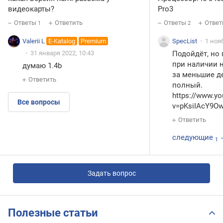
видеокарты?
Pro3
Ответы
Ответить
Ответы
Ответ
1
2
Valerii L
E-Katalog
Premium
SpecList
1 ноя
31 января 2022, 10:43
Подойдёт, но 
при наличии н
думаю 1.4b
за меньшие де
Ответить
полный.
https://www.y
Все вопросы
v=pKsiIAcY9O
Ответить
следующие
1
Задать вопрос
Полезные статьи