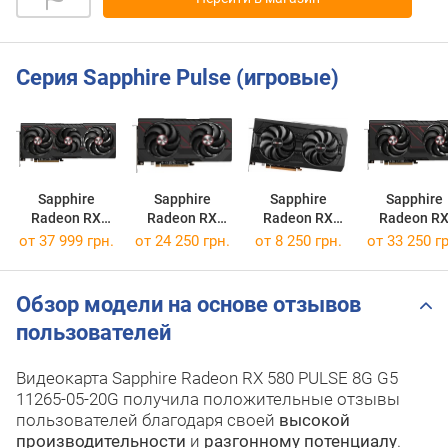
Серия Sapphire Pulse (игровые)
Sapphire
Sapphire
Sapphire
Sapphire
Radeon RX
Radeon RX
Radeon RX
Radeon R
9070 XT PULSE
9060 XT PULSE
5700 XT BE
9070 PULS
от 37 999 грн.
от 24 250 грн.
от 8 250 грн.
от 33 250 гр
16GB
PULSE
Обзор модели на основе отзывов
пользователей
Видеокарта Sapphire Radeon RX 580 PULSE 8G G5
11265-05-20G получила положительные отзывы
пользователей благодаря своей
высокой
производительности
и
разгонному потенциалу
.