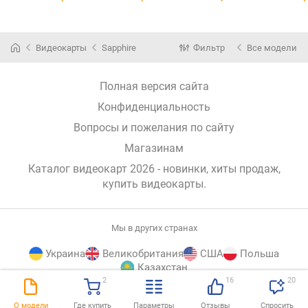
SE
OC 16GB
Видеокарты
Sapphire
Фильтр
Все модели
Полная версия сайта
Конфиденциальность
Вопросы и пожелания по сайту
Магазинам
Каталог видеокарт 2026 - новинки, хиты продаж,
купить видеокарты
.
Мы в других странах
Украина
Великобритания
США
Польша
Казахстан
2
16
20
E-
© E-Katalog, 2026
НАВЕРХ
О модели
Где купить
Параметры
Отзывы
Спросить