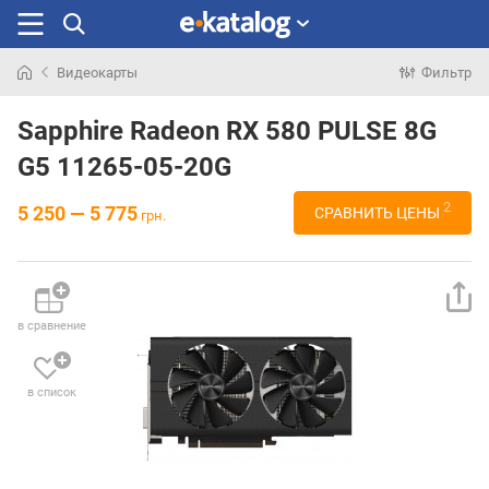
Видеокарты
Фильтр
Искали
раньше
Sapphire Radeon RX 580 PULSE 8G
G5 11265-05-20G
2
5 250 — 5 775
СРАВНИТЬ ЦЕНЫ
грн.
в сравнение
в список