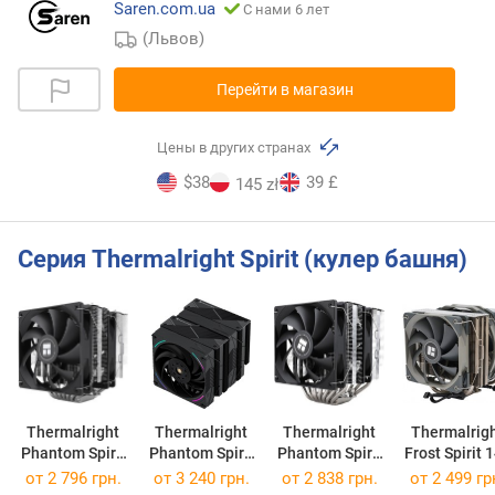
Saren.com.ua
С нами 6 лет
(Львов)
Перейти в магазин
Цены в других странах
$38
39 £
145 zł
Серия Thermalright Spirit (кулер башня)
Thermalright
Thermalright
Thermalright
Thermalrig
Phantom Spirit
Phantom Spirit
Phantom Spirit
Frost Spirit 
120 SE
120 EVO
120
от 2 796 грн.
от 3 240 грн.
от 2 838 грн.
от 2 499 гр