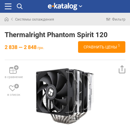
Системы охлаждения
Фильтр
Искали
раньше
Thermalright Phantom Spirit 120
5
2 838 — 2 848
СРАВНИТЬ ЦЕНЫ
грн.
в сравнение
в список