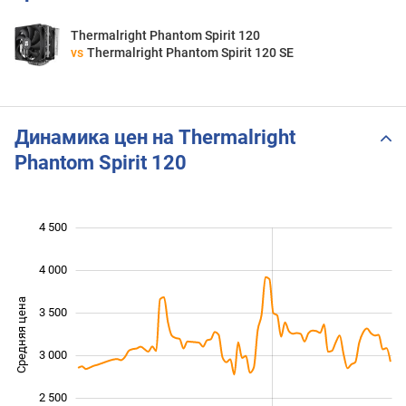
Thermalright Phantom Spirit 120
vs
Thermalright Phantom Spirit 120 SE
Динамика цен на Thermalright
Phantom Spirit 120
4 500
 000
 500
 000
4 000
Средняя цена
3 500
2 000
3 000
2 500