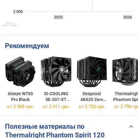
2 000
2027
2025
2026
L
Рекомендуем
Alseye W700
ID-COOLING
Deepcool
Thermalrig
Pro Black
SE-207-XT
AK620 Zero
Phantom Spir
Advanced
Dark
120 SE
от 2 509 грн.
от 2 411 грн.
от 2 732 грн.
от 2 796 гр
Полезные материалы по
Thermalright Phantom Spirit 120