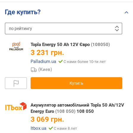
Где купить?
по
рейтингу
от
дешевых
к
Topla Energy 50 Ah 12V Євро
(108050)
дорогим
от
3 231 грн.
дорогих
Palladium.ua
С нами более 10-ти лет
к
дешевым
(Киев)
Купить
Акумулятор автомобільний Topla 50 Ah/12V
Energy Euro
(108 050)
108 050
3 069 грн.
Itbox.ua
С нами 8 лет