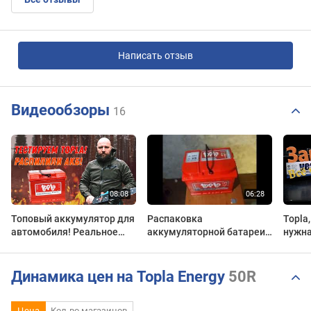
Написать отзыв
Видеообзоры
16
Топовый аккумулятор для
Распаковка
Topla
автомобиля! Реальное
аккумуляторной батареи
нужна
тестирование Topla.
TOPLA 60 А/ч.
аккум
Распилим акб!!!
TAB.
Динамика цен на Topla Energy
50R
Цена
Кол-во магазинов