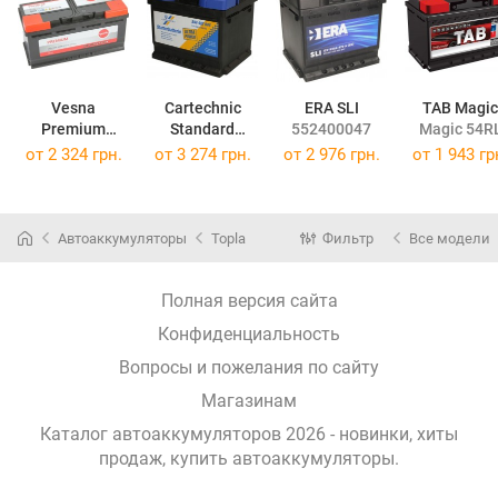
Vesna
Cartechnic
ERA SLI
TAB Magic
Premium
Standard
552400047
Magic 54R
Premium 54RL
6CT-52R
от
2 324 грн.
от
3 274 грн.
от
2 976 грн.
от
1 943 гр
Автоаккумуляторы
Topla
Фильтр
Все модели
Полная версия сайта
Конфиденциальность
Вопросы и пожелания по сайту
Магазинам
Каталог автоаккумуляторов 2026 - новинки, хиты
продаж,
купить автоаккумуляторы
.